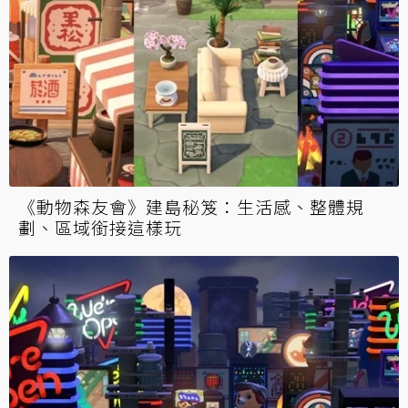
《動物森友會》建島秘笈：生活感、整體規
劃、區域銜接這樣玩