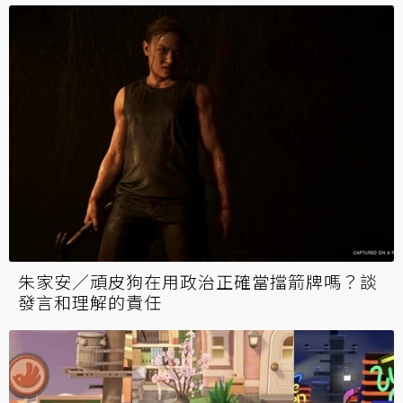
朱家安／頑皮狗在用政治正確當擋箭牌嗎？談
發言和理解的責任