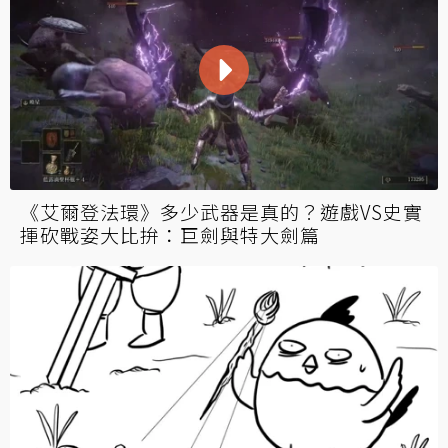
《艾爾登法環》多少武器是真的？遊戲VS史實
揮砍戰姿大比拚：巨劍與特大劍篇