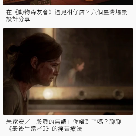
在《動物森友會》遇見柑仔店？六個臺灣場景
設計分享
朱家安／「殺戮的無謂」你嚐到了嗎？聊聊
《最後生還者2》的痛苦療法