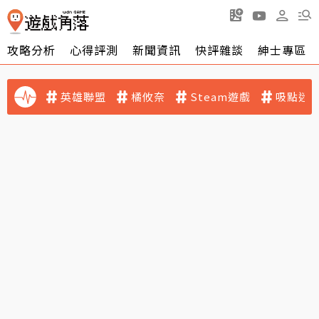
攻略分析
心得評測
新聞資訊
快評雜談
紳士專區
英雄聯盟
橘攸奈
Steam遊戲
吸點迷