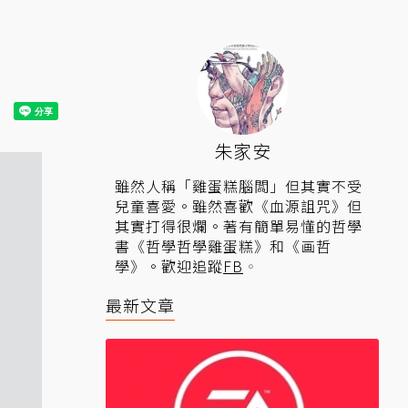
朱家安
雖然人稱「雞蛋糕腦闆」但其實不受
兒童喜愛。雖然喜歡《血源詛咒》但
其實打得很爛。著有簡單易懂的哲學
書《哲學哲學雞蛋糕》和《画哲
學》。歡迎追蹤
FB
。
最新文章