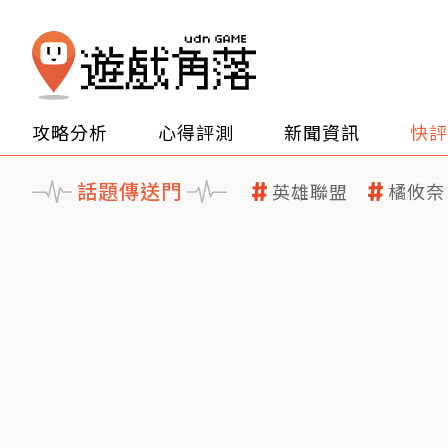
攻略分析
心得評測
新聞資訊
快評
話題傳送門
英雄聯盟
橘攸奈