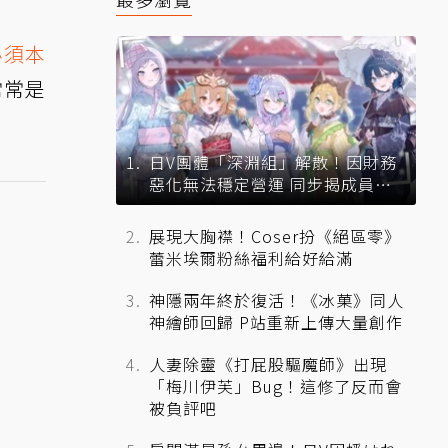
必須本
常常是
日V團體「深淵組」解散！因財務
惡化無法穩定營運 同步揭成員未
來去向
展現大胸襟！Coser扮《絕區零》
蕾米埃爾粉絲福利給好給滿
神隱兩年終於復活！《冰菓》同人
神繪師回歸 P站重新上傳大量創作
人妻除靈《打屁股驅魔師》出現
「梅川伊芙」Bug！這修了反而會
被負評吧