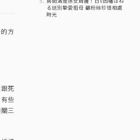
房間滿是孫女周邊！日V因幡はね
る送別摯愛祖母 籲粉絲珍惜相處
時光
一的方
你跟死
。有些
接關三