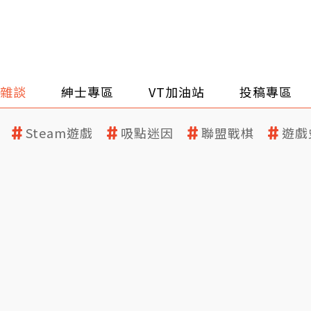
雜談
紳士專區
VT加油站
投稿專區
Steam遊戲
吸點迷因
聯盟戰棋
遊戲