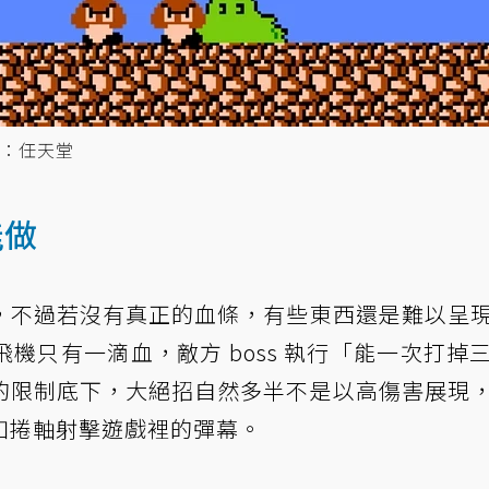
：任天堂
能做
，不過若沒有真正的血條，有些東西還是難以呈
機只有一滴血，敵方 boss 執行「能一次打掉
的限制底下，大絕招自然多半不是以高傷害展現
如捲軸射擊遊戲裡的彈幕。