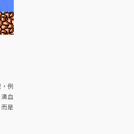
現，例
三滴血
，而是