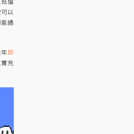
以抵擋
歐可以
則能通
近年
即
其實充