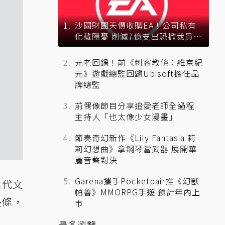
沙國財團天價收購EA！公司私有
化藏隱憂 削減7億支出恐掀裁員風
暴？
元老回鍋！前《刺客教條：維京紀
元》遊戲總監回歸Ubisoft擔任品
牌總監
前偶像節目分享追愛老師全過程
主持人「也太像少女漫畫」
節奏奇幻新作《Lily Fantasia 莉
莉幻想曲》拿鋼琴當武器 展開華
麗音聲對決
Garena攜手Pocketpair推《幻獸
古代文
帕魯》MMORPG手遊 預計年內上
長條，
市
最多瀏覽