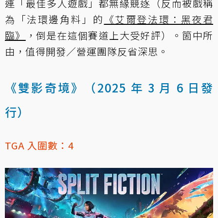
連「最佳多人遊戲」都無緣競逐（反而被戲稱
為「法環邊角料」的
《艾爾登法環：黑夜君
臨》
，倒是在這個賽道上大受好評）。箇中所
由，值得開發／營運團隊反省深思。
《雙影奇境》（2025 年 3 月 6 日發
行）
TGA 入圍數：4