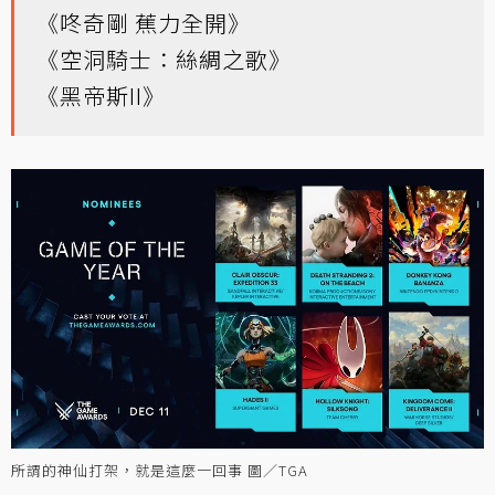
《咚奇剛 蕉力全開》
《空洞騎士：絲綢之歌》
《黑帝斯II》
所謂的神仙打架，就是這麼一回事 圖／TGA