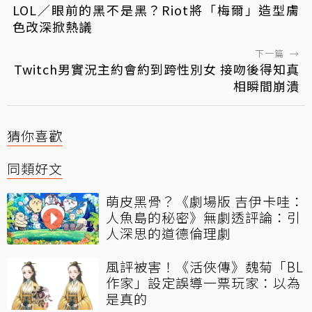
LOL／眼前的黑不是黑？Riot將「梅爾」造型膚
色改深掀熱議
下一篇
→
Twitch男實況主約會約到跨性別女 接吻後得知真
相瞬間崩潰
猜你喜歡
同類好文
萌皮黑骨？《劇場版 吉伊卡哇：
人魚島的秘密》無劇透評論：引
人深思的道德倫理劇
風評被害！《活俠傳》魏菊「BL
作家」設定誤導一票玩家：以為
是真的