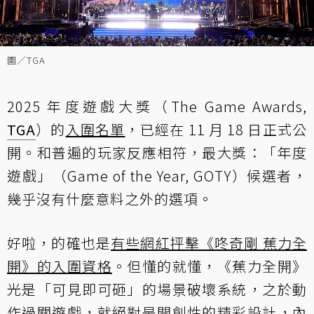
圖／TGA
2025 年度遊戲大獎（The Game Awards,
TGA
）的
入圍名單
，已經在 11 月 18 日正式公
開。和普遍的玩家反應相符，最大獎：「年度
遊戲」（Game of the Year, GOTY）候選者，
幾乎沒有什麼意料之外的選項。
好啦，的確也是
有些網紅抨擊《咚奇剛 蕉力全
開》的入圍資格
。但懂的就懂，《蕉力全開》
光是「可見即可砸」的場景破壞系統，之於動
作過關遊戲，就絕對是開創性的精彩設計，內