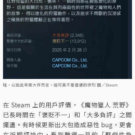
哇，以如此年度大作而言，這可真不是普通的慘烈 圖／Steam
在 Steam 上的用戶評價，《魔物獵人 荒野》
已長時間在「褒貶不一」和「大多負評」之間
擺盪。有時候更新出大包造成惡性 bug，更會
在近期評論中，看到難得一見的「壓倒性負