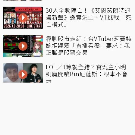
30人全數陣亡！《艾恩葛朗特迴
盪新聲》邀實況主、VT挑戰「死
亡模式」
靠聊股市走紅！台VTuber珂賽特
婉拒觀眾「直播看盤」要求：我
正職是股票交易
LOL／1等就全錯？實況主小明
劍魔開噴Bin厄薩斯：根本不會
玩
看更多