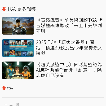
TGA 更多報導
《高嶺鐵衛》前美術回顧TGA 坦
言媒體誤傳導致「未上市先被判
死刑」
2025 TGA「玩家之聲獎」開
跑！精選30款投出今年聲勢最大
遊戲
《超英派遣中心》團隊總監認為
AI應輔助製作而非「創意」：除
非你自己沒有
TGA
←
上一篇