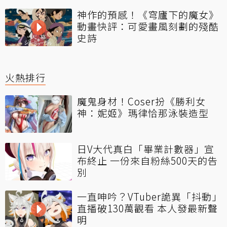
神作的預感！《穹廬下的魔女》
動畫快評：可愛畫風刻劃的殘酷
史詩
火熱排行
魔鬼身材！Coser扮《勝利女
神：妮姬》瑪律恰那泳裝造型
日V大代真白「畢業計數器」宣
布終止 一份來自粉絲500天的告
別
一直呻吟？VTuber詭異「抖動」
直播破130萬觀看 本人發最新聲
明