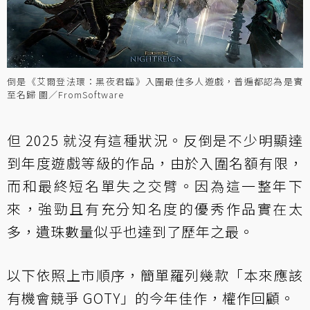
倒是《艾爾登法環：黑夜君臨》入圍最佳多人遊戲，普遍都認為是實
至名歸 圖／FromSoftware
但 2025 就沒有這種狀況。反倒是不少明顯達
到年度遊戲等級的作品，由於入圍名額有限，
而和最終短名單失之交臂。因為這一整年下
來，強勁且有充分知名度的優秀作品實在太
多，遺珠數量似乎也達到了歷年之最。
以下依照上市順序，簡單羅列幾款「本來應該
有機會競爭 GOTY」的今年佳作，權作回顧。