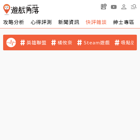
攻略分析
心得評測
新聞資訊
快評雜談
紳士專區
英雄聯盟
橘攸奈
Steam遊戲
吸點迷