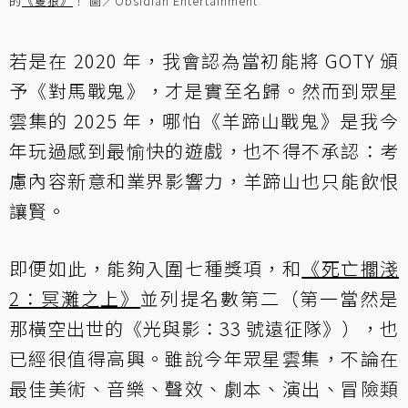
的
《隻狼》
！ 圖／Obsidian Entertainment
若是在 2020 年，我會認為當初能將 GOTY 頒
予《對馬戰鬼》，才是實至名歸。然而到眾星
雲集的 2025 年，哪怕《羊蹄山戰鬼》是我今
年玩過感到最愉快的遊戲，也不得不承認：考
慮內容新意和業界影響力，羊蹄山也只能飲恨
讓賢。
即便如此，能夠入圍七種獎項，和
《死亡擱淺
2：冥灘之上》
並列提名數第二（第一當然是
那橫空出世的《光與影：33 號遠征隊》），也
已經很值得高興。雖說今年眾星雲集，不論在
最佳美術、音樂、聲效、劇本、演出、冒險類