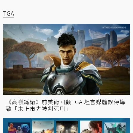
TGA
《高嶺鐵衛》前美術回顧TGA 坦言媒體誤傳導
致「未上市先被判死刑」