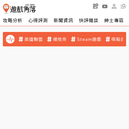
攻略分析
心得評測
新聞資訊
快評雜談
紳士專區
英雄聯盟
橘攸奈
Steam遊戲
吸點迷