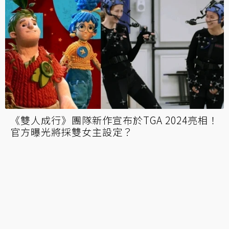
《雙人成行》團隊新作《幻裂奇境》揭實機預
告！在科幻、奇幻世界之間穿梭
CDPR《巫師4》揭首發預告片！傑洛特養女
「希里」擔任主角