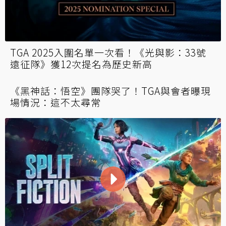
實況主Shroud不滿任天堂《咚奇剛蕉力全
開》入圍GOTY！稱「到底誰玩過？」
TGA 2025入圍名單一次看！《光與影：33號
遠征隊》獲12次提名為歷史新高