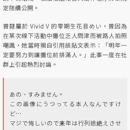
定陸續公開。
曾隸屬於 Vivid V 的零期生花音めい，曾因為
在某次線下活動中攤位乏人問津而被路人拍照
嘲諷，她當時親自引用該貼文表示：「明年一
定要努力到讓攤位前排滿人。」此事一度在社
群上引起熱烈討論。
あの、すみません。
この画像にうつってる本人なんですけ
ど…
マジで悔しいので来年は行列途絶えさせ