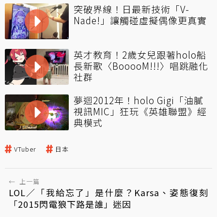
突破界線！日最新技術「V-
Nade!」讓觸碰虛擬偶像更真實
英才教育！2歲女兒跟著holo船
長新歌〈BooooM!!!〉唱跳融化
社群
夢迴2012年！holo Gigi「油膩
視訊MIC」狂玩《英雄聯盟》經
典模式
VTuber
日本
←
上一篇
LOL／「我給忘了」是什麼？Karsa、姿態復刻
「2015閃電狼下路是誰」迷因