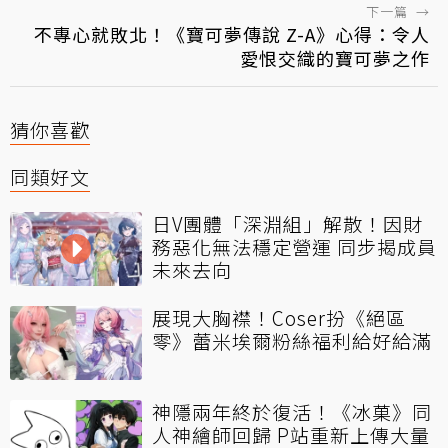
下一篇
→
不專心就敗北！《寶可夢傳說 Z-A》心得：令人
愛恨交織的寶可夢之作
猜你喜歡
同類好文
日V團體「深淵組」解散！因財
務惡化無法穩定營運 同步揭成員
未來去向
展現大胸襟！Coser扮《絕區
零》蕾米埃爾粉絲福利給好給滿
神隱兩年終於復活！《冰菓》同
人神繪師回歸 P站重新上傳大量