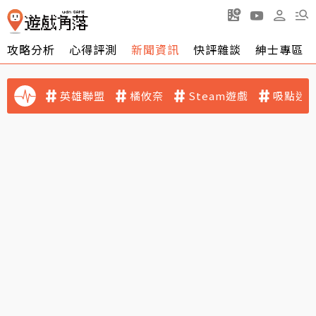
攻略分析
心得評測
新聞資訊
快評雜談
紳士專區
英雄聯盟
橘攸奈
Steam遊戲
吸點迷