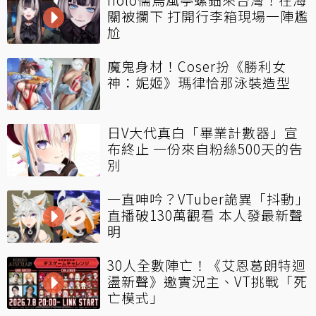
關被攔下 打開行李箱現場一陣尷
尬
魔鬼身材！Coser扮《勝利女
神：妮姬》瑪律恰那泳裝造型
日V大代真白「畢業計數器」宣
布終止 一份來自粉絲500天的告
別
一直呻吟？VTuber詭異「抖動」
直播破130萬觀看 本人發最新聲
明
30人全數陣亡！《艾恩葛朗特迴
盪新聲》邀實況主、VT挑戰「死
亡模式」