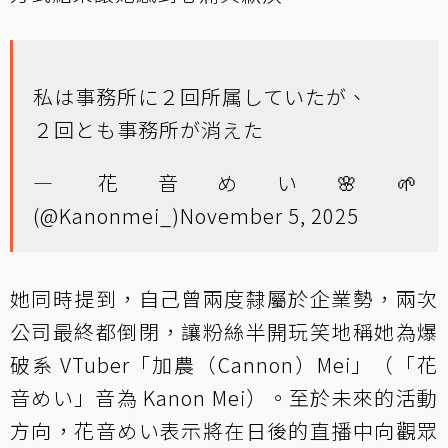
私は事務所に２回所属していたが、
２回とも事務所が消えた
— 花音めい🌸🌱
(@Kanonmei_)
November 5, 2025
她同時提到，自己曾兩度隸屬於企業勢，兩次
公司最終都倒閉，讓粉絲半開玩笑地稱她為爆
破系 VTuber「加農（Cannon）Mei」（「花
音めい」音為 Kanon Mei）。至於未來的活動
方向，花音めい表示將在日後的直播中向觀眾