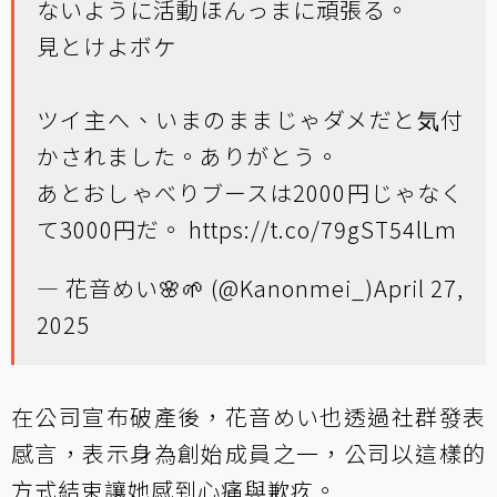
ないように活動ほんっまに頑張る。
見とけよボケ
ツイ主へ、いまのままじゃダメだと気付
かされました。ありがとう。
あとおしゃべりブースは2000円じゃなく
て3000円だ。
https://t.co/79gST54lLm
— 花音めい🌸🌱 (@Kanonmei_)
April 27,
2025
在公司宣布破產後，花音めい也透過社群發表
感言，表示身為創始成員之一，公司以這樣的
方式結束讓她感到心痛與歉疚。