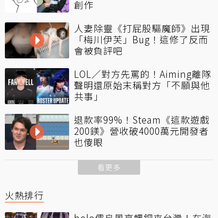
創作
人妻除靈《打屁股驅魔師》出現
「梅川伊芙」Bug！這修了反而
會被負評吧
LOL／對方先罵的！Aiming離隊
聲明還原始末稱對方「不願與他
共事」
退款率99%！Steam《這款遊戲
200鎂》營收破4000萬元開發者
也傻眼
看更多
火熱排行
holo儒烏風亭螺鈿來台灣！在海