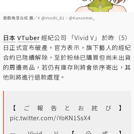
遊戲角落合成 圖／X @VividV_81、@Kanonmei_
日本
VTuber
經紀公司 「Vivid V」 於昨（5）
日正式宣布破產。官方表示，旗下藝人的經紀
合約已陸續解除，至於粉絲已購買但尚未出貨
的周邊商品，若仍有庫存則將會依序寄出，其
他則將進行退款處理。
【ご報告とお詫び】
pic.twitter.com/iYoKN1SsX4
— Vivid V【公式】