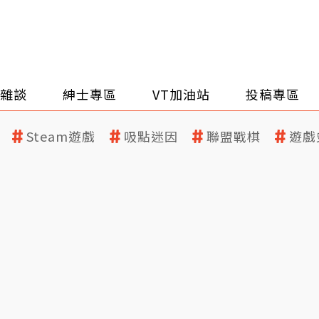
雜談
紳士專區
VT加油站
投稿專區
Steam遊戲
吸點迷因
聯盟戰棋
遊戲