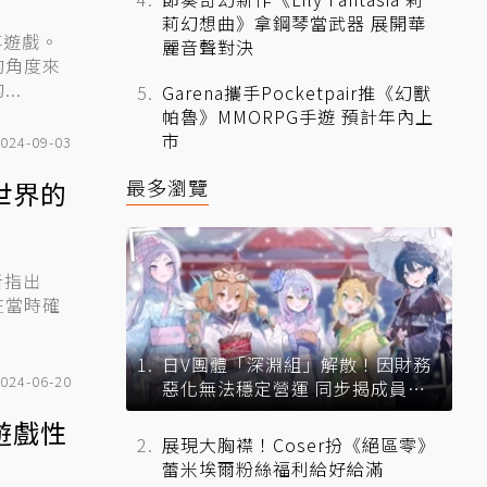
莉幻想曲》拿鋼琴當武器 展開華
事遊戲。
麗音聲對決
的角度來
..
Garena攜手Pocketpair推《幻獸
帕魯》MMORPG手遊 預計年內上
市
024-09-03
最多瀏覽
世界的
在當時確
日V團體「深淵組」解散！因財務
024-06-20
惡化無法穩定營運 同步揭成員未
來去向
遊戲性
展現大胸襟！Coser扮《絕區零》
蕾米埃爾粉絲福利給好給滿