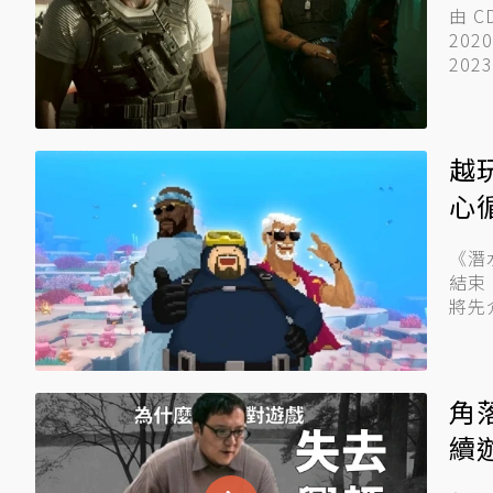
由 C
20
2023
越
心
《潛水
結束
將先
角
續