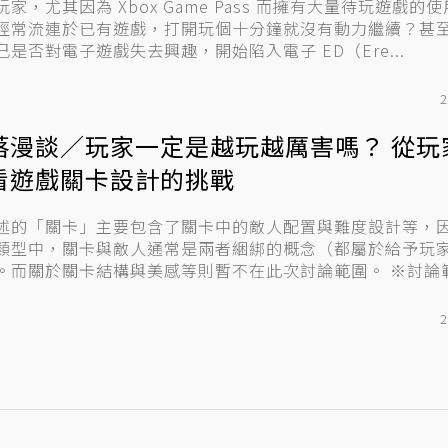
玩家，尤其因為 Xbox Game Pass 而擁有大量待玩遊戲的
經常流連於已有遊戲，打開玩個十分鐘就沒有動力繼續？甚
己是否對電子遊戲失去興趣，開始陷入電子 ED（Ere...
2
落漫談／玩家一定是越玩越厲害嗎？ 從玩
看遊戲關卡設計的挑戰
述的「關卡」主要包含了關卡中的敵人配置與難度設計等，
類型中，關卡與敵人通常是兩者綑綁的概念（都屬於給予玩
而關於關卡結構與美感等則暫不在此次討論範圍。 ※討論範圍適用
2