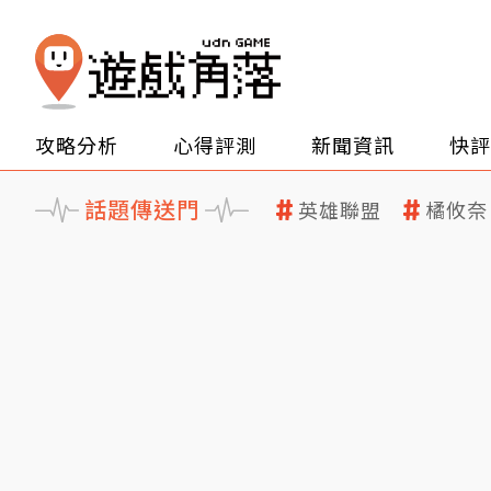
攻略分析
心得評測
新聞資訊
快評
話題傳送門
英雄聯盟
橘攸奈