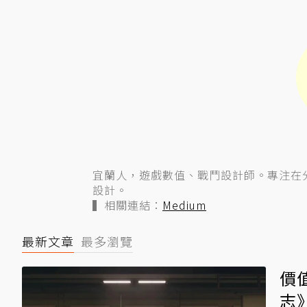
宜蘭人，遊戲數值、戰鬥設計師。專注在
設計。
▍相關連結：
Medium
最新文章
最多瀏覽
價
志