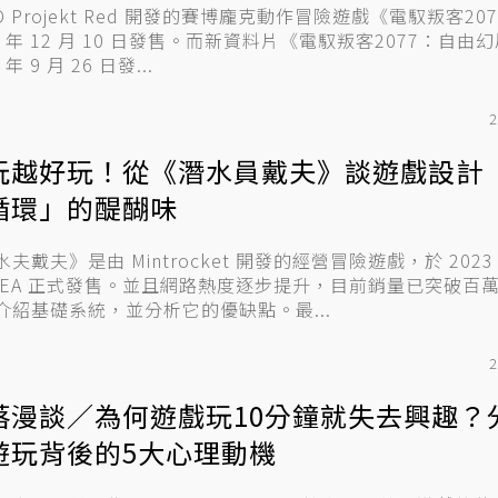
D Projekt Red 開發的賽博龐克動作冒險遊戲《電馭叛客20
20 年 12 月 10 日發售。而新資料片《電馭叛客2077：自由
 年 9 月 26 日發...
2
玩越好玩！從《潛水員戴夫》談遊戲設計
循環」的醍醐味
夫戴夫》是由 Mintrocket 開發的經營冒險遊戲，於 2023 
 EA 正式發售。並且網路熱度逐步提升，目前銷量已突破百萬。 
介紹基礎系統，並分析它的優缺點。最...
2
落漫談／為何遊戲玩10分鐘就失去興趣？
遊玩背後的5大心理動機