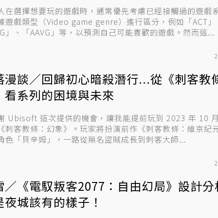
人在選擇想要玩的遊戲時，通常優先考慮已經接觸過的遊戲
遊戲類型（Video game genre）進行區分，例如「ACT」
PG」、「AAVG」等，以預測自己可能喜歡的遊戲。然而這...
2
落漫談／回歸初心暗殺潛行...從《刺客教
》看系列的困境與未來
 Ubisoft 這次提供的機會，讓我能提前玩到 2023 年 10 月
《刺客教條：幻象》。玩家將扮演前作《刺客教條：維京紀
角色「貝辛姆」，一路從無名盜賊成長到刺客大師...
2
雷／《電馭叛客2077：自由幻局》設計分
是夜城該有的樣子！