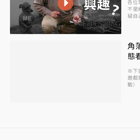
各位
不是
疑自
角
態
※下
遊戲
戰）。
於...