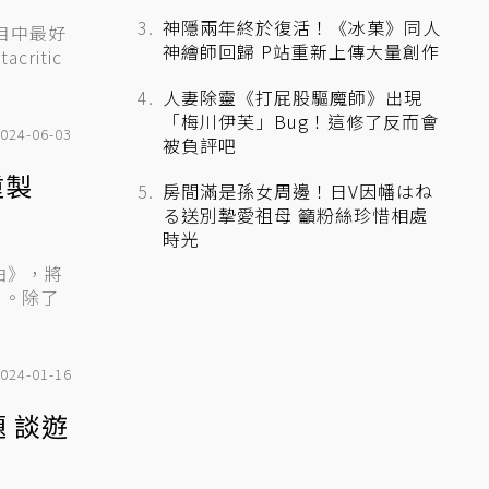
神隱兩年終於復活！《冰菓》同人
目中最好
神繪師回歸 P站重新上傳大量創作
itic
人妻除靈《打屁股驅魔師》出現
「梅川伊芙」Bug！這修了反而會
024-06-03
被負評吧
重製
房間滿是孫女周邊！日V因幡はね
る送別摯愛祖母 籲粉絲珍惜相處
時光
部曲》，將
版》。除了
024-01-16
 談遊