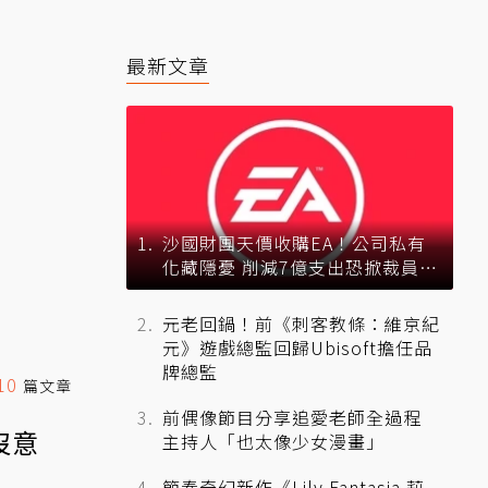
最新文章
沙國財團天價收購EA！公司私有
化藏隱憂 削減7億支出恐掀裁員風
暴？
元老回鍋！前《刺客教條：維京紀
元》遊戲總監回歸Ubisoft擔任品
牌總監
10
篇文章
前偶像節目分享追愛老師全過程
沒意
主持人「也太像少女漫畫」
節奏奇幻新作《Lily Fantasia 莉