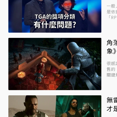
一般
是依據
「R
角
象
很感謝
售的
關鍵
無
才