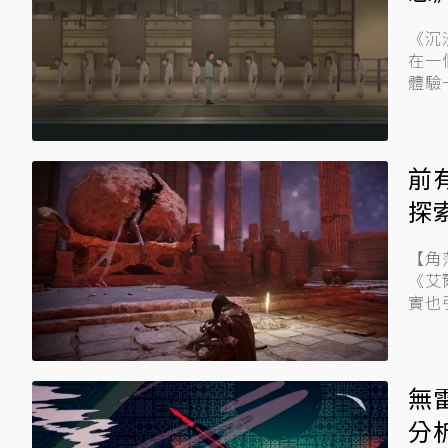
《沉
在一
體驗
前
探
【角落專欄／張
《艾
無
分