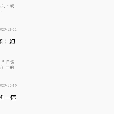
系列。或
、
023-12-22
條：幻
 5 日發
元》中的
023-10-16
析—這