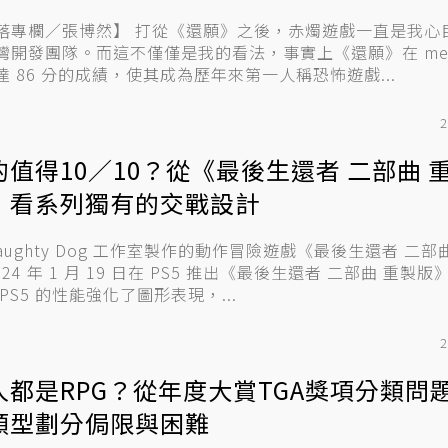
落專欄／張博然】 打從《還願》之後，赤燭遊戲一直是我心
灣開發團隊。而這不僅僅是我的看法，事實上《還願》在 metacr
達 86 分的成績，使其成為歷年來第一人稱恐怖遊戲...
2
的值得10／10？從《最後生還者 二部曲 
》看系列獨有的交戰設計
Naughty Dog 工作室製作的動作冒險遊戲《最後生還者 二
024 年 1 月 19 日在 PS5 推出《最後生還者 二部曲 重製
PS5 的性能強化了圖形表現，...
2
人都是RPG？從年度大賞TGA獎項分類問題
類型劃分侷限與困難