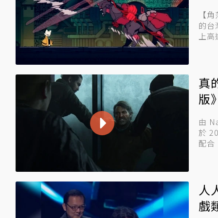
【角
的台
上高
真
版
由 
於 2
配合 
人
戲