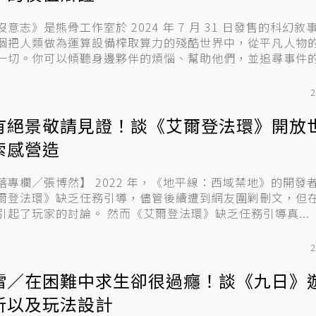
沒意志》是熊骨工作室於 2024 年 7 月 31 日發售的科幻敘
個把人類做為運算設備榨取算力的殘酷世界中，從平凡人物
一切。你可以傾聽身邊夥伴的煩惱、幫助他們，並追尋事件的.
2
有絕景敬請見證！談《艾爾登法環》開放
索感營造
博然】 2022 年，《地平線：西域禁地》的開發者指出
爾登法環》缺乏任務引導，儘管後續遭到網友圍剿刪文，但
實也引起了玩家的討論。 然而《艾爾登法環》缺乏任務引導真...
2
雷／在困難中求生卻很過癮！談《九日》
析以及玩法設計