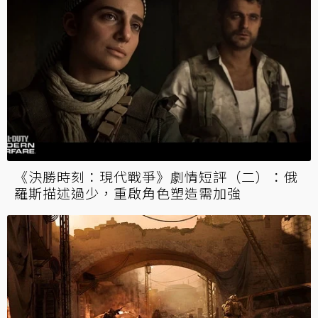
《決勝時刻：現代戰爭》劇情短評（二）：俄
羅斯描述過少，重啟角色塑造需加強