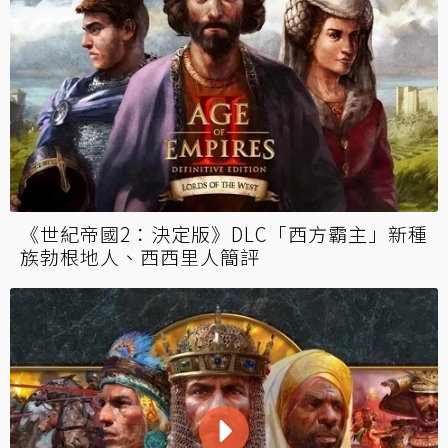
《世紀帝國2：決定版》DLC「西方霸主」新種
族勃根地人、西西里人簡評