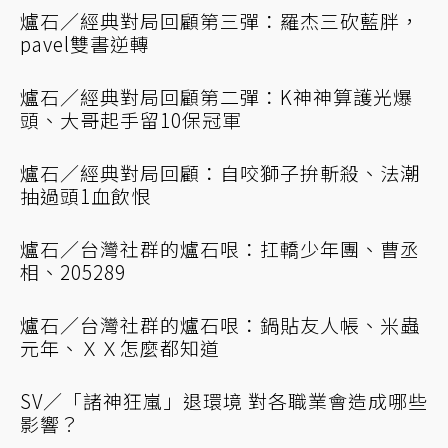
爐石／經典對局回顧第三彈：羅杰三砍藍胖，
pavel雙書逆轉