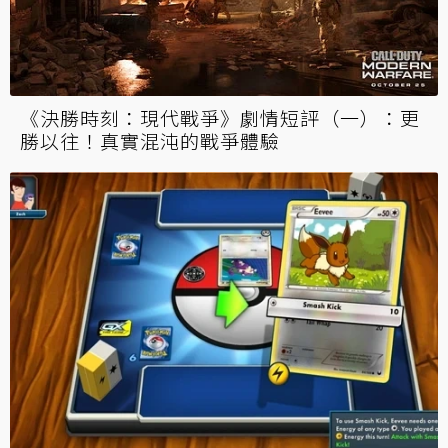
《決勝時刻：現代戰爭》劇情短評（一）：更
勝以往！真實混沌的戰爭體驗