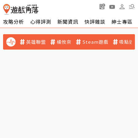
攻略分析
心得評測
新聞資訊
快評雜談
紳士專區
英雄聯盟
橘攸奈
Steam遊戲
吸點迷