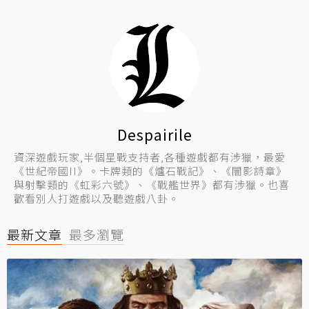
Despairile
資深遊戲玩家,半個星戰支持者,各種遊戲都有涉獵，最愛
《世紀帝國II》。卡牌類的《爐石戰記》、《闇影詩章》
與射擊類的《虹彩六號》、《戰艦世界》都有涉獵。也喜
歡看別人打遊戲以及聽遊戲八卦。
最新文章
最多瀏覽