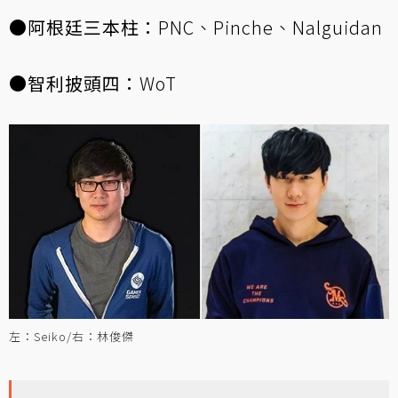
●阿根廷三本柱：
PNC、Pinche、Nalguidan
●智利披頭四：
WoT
左：Seiko/右：林俊傑