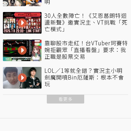
明
30人全數陣亡！《艾恩葛朗特迴
盪新聲》邀實況主、VT挑戰「死
亡模式」
靠聊股市走紅！台VTuber珂賽特
婉拒觀眾「直播看盤」要求：我
正職是股票交易
LOL／1等就全錯？實況主小明
劍魔開噴Bin厄薩斯：根本不會
玩
看更多