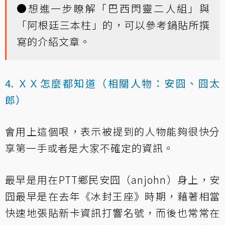
●想進一步瞭解「巴西閃靈二人組」與
「阿根廷三本柱」的，可以參考
鍋貼所撰
寫的介紹文章
。
4. ＸＸ怎麼都知道（相關人物：安囧、囧太
郎）
會用上這個哏，表示被提到的人物能夠很快分
享第一手或者是大家不確定的資訊。
最早是用在PTT鄉民安囧（anjohn）身上，安
囧最早是在去年《冰封王座》時期，藉著相當
快速地張貼新卡資訊打響名號，而後也常常在