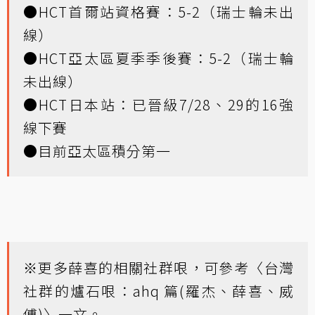
●HCT首爾站資格賽：5-2（瑞士輪未出
線）
●HCT亞太區夏季季後賽：5-2（瑞士輪
未出線）
●HCT日本站：已晉級7/28、29的16強
線下賽
●目前
亞太區積分第一
※更多薛喜的相關社群哏，可參考〈
台灣
社群的爐石哏：ahq 篇(羅杰、薛喜、威
傅)
〉一文。