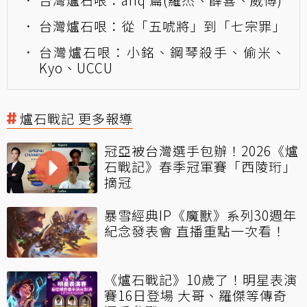
台灣爐石哏：從「五唬將」到「七宗罪」
台灣爐石哏：小銘、鋼琴殺手、偷米、
Kyo、UCCU
爐石戰記 更多報導
冠亞被台灣選手包辦！2026《爐
石戰記》春季冠軍賽「西陵珩」
摘冠
暴雪經典IP《魔獸》系列30週年
紀念發表會 直播重點一次看！
《爐石戰記》10歲了！明星表演
賽16日登場 大哥、羅傑等傳奇