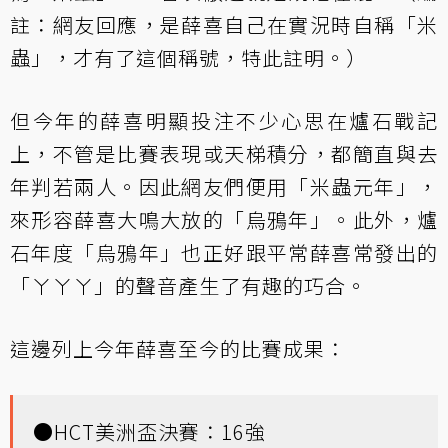
註：網友回應，是薛喜自己在實況時自稱「米
蟲」，才有了這個稱號，特此註明。）
但今年的薛喜明顯投注不少心思在爐石戰記
上，不管是比賽表現或天梯積分，都簡直與去
年判若兩人。因此網友們便用「米蟲元年」，
來形容薛喜大鳴大放的「烏鴉年」。此外，爐
石年度「烏鴉年」也正好跟平常薛喜常發出的
「ㄚㄚㄚ」的聲音產生了有趣的巧合。
這邊列上今年薛喜至今的比賽成果：
●HCT美洲盃決賽：16強