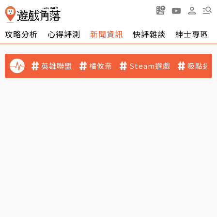
攻略分析
心得評測
新聞資訊
快評雜談
紳士專區
英雄聯盟
橘攸奈
Steam遊戲
吸點迷