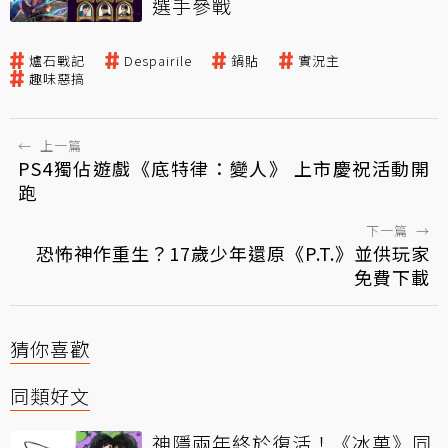
選手參戰
爐石戰記
Despairile
鍋貼
實況主
趣味惡搞
←
上一篇
PS4獨佔遊戲《底特律：變人》 上市慶祝活動開
跑
下一篇
→
恐怖神作重生？17歲少年還原《P.T.》並供玩家
免費下載
猜你喜歡
同類好文
神隱兩年終於復活！《冰菓》同