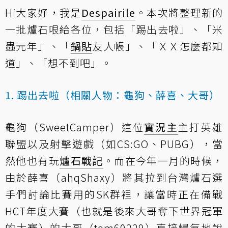
Hi大家好，我是
Despairile
。本次將整理新的
一批爐石哏給各位，包括「踢出去啦」、「米
蟲元年」、「
鍋貼
友人帳」、「ＸＸ怎麼都知
道」、「想不到吧」。
1. 踢出去啦（相關人物：龜狗、薛喜、大哥）
龜狗（SweetCamper）這位
實況主
主打英雄
聯盟以及射擊遊戲（如CS:GO、PUBG），當
然他也有玩
爐石戰記
。而在今年一月的時候，
由於薛喜（ahqShaxy）將其拉到台灣爐石選
手們討論比賽用的SK群裡，讓當時正在備戰
HCT年度大賽（也就是後來大哥奪下世界冠軍
的大賽）的大哥（tom60229）直接爆氣地說