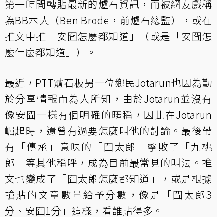
第一時間轉貼最新的爐石資訊，而被網友戲稱
為BB本人（Ben Brode，前爐石總監），或在
推文中推「安囧怎麼都知道」（或是「安囧怎
麼什麼都知道」）。
最近，PTT爐石板另一位鄉民Jotarun也因為勤
於分享情報而為人所知，由於Jotarun並沒有
像安囧一樣有個明確的暱稱，因此在Jotarun
崛起時，還曾有過要怎麼叫他的討論。最後帶
有「傳承」意味的「囧太郎」擊敗了「九桃
郎」等其他稱呼，成為目前最常見的叫法。推
文也變成了「囧太郎怎麼都知道」，或是根據
搶貼的文章數量給予分數，像是「囧太郎3
分、安囧1分」這樣，看誰貼得多。