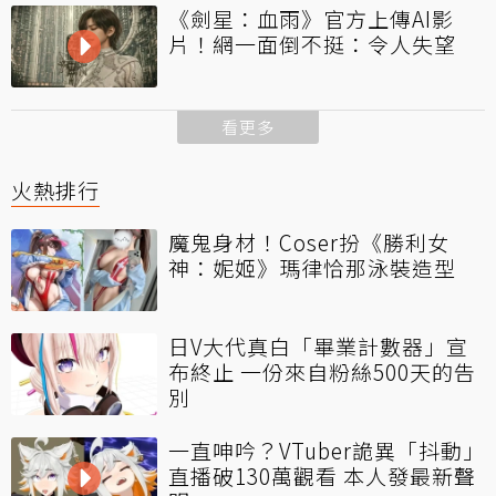
《劍星：血雨》官方上傳AI影
片！網一面倒不挺：令人失望
看更多
火熱排行
魔鬼身材！Coser扮《勝利女
神：妮姬》瑪律恰那泳裝造型
日V大代真白「畢業計數器」宣
布終止 一份來自粉絲500天的告
別
一直呻吟？VTuber詭異「抖動」
直播破130萬觀看 本人發最新聲