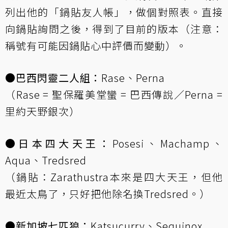
列出他的「鍋貼友人帳」，做個對照表。直接
向鍋貼詢問之後，得到了目前的版本（注意：
稱號有可能因鍋貼心中評價而變動）。
●巴西閃靈二人組：
Rase、Perna
（Rase = 聖保羅美堂蠻 = 巴西傳說／Perna =
里約天野銀次）
●日本四大天王：
Posesi、Machamp、
Aqua、Tredsred
（鍋貼：Zarathustra本來是四大天王，但他
最近太鳥了，只好把他除名換Tredsred。）
●新加坡七匹狼：
Katsucurry、Sequinox