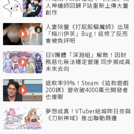
人神繪師回歸 P站重新上傳大量
創作
人妻除靈《打屁股驅魔師》出現
「梅川伊芙」Bug！這修了反而
會被負評吧
日V團體「深淵組」解散！因財
務惡化無法穩定營運 同步揭成員
未來去向
退款率99%！Steam《這款遊戲
200鎂》營收破4000萬元開發者
也傻眼
夢想成真！VTuber結城昨日奈與
《刀劍神域》推出聯動周邊