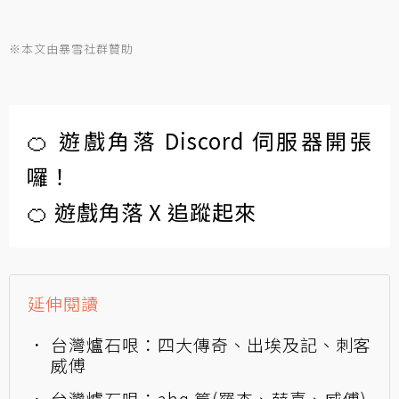
※本文由暴雪社群贊助
🍊 遊戲角落 Discord 伺服器開張
囉！
🍊 遊戲角落 X 追蹤起來
延伸閱讀
台灣爐石哏：四大傳奇、出埃及記、刺客
威傅
台灣爐石哏：ahq 篇(羅杰、薛喜、威傅)