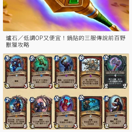
爐石／低調OP又便宜！鍋貼的三服傳說前百野
獸獵攻略