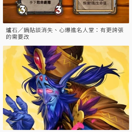
爐石／《拉斯塔哈大混戰》點評：戰士 — 龍戰
起飛、衝刺戰起得來嗎？
爐石／鍋貼談消失、心爆進名人堂：有更誇張
的需要改