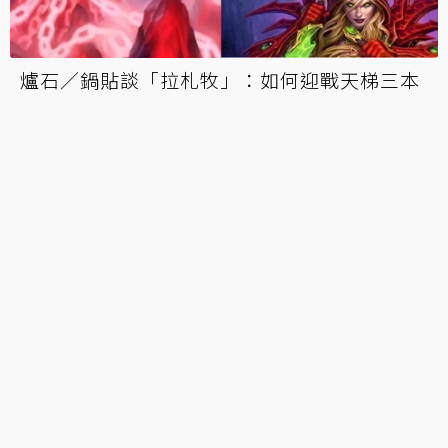
《爐石戰記》選手評無預警改動：可接受，但
手段太粗糙
爐石／鍋貼談平衡改動：大范問題可能還比準
備大，獵人法師將變多