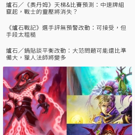
爐石／《奧丹姆》天梯&比賽預測：中速牌組
竄起，戰士的靈壓將消失？