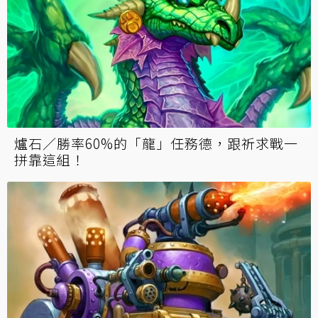
爐石／勝率60%的「龍」任務德，跟祈求戰一
拼靠這組！