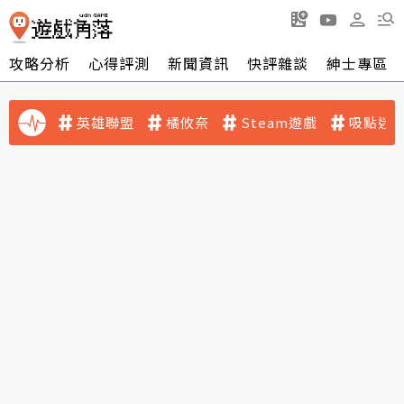
攻略分析
心得評測
新聞資訊
快評雜談
紳士專區
英雄聯盟
橘攸奈
Steam遊戲
吸點迷