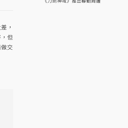
《刀劍神域》推出聯動周邊
太差，
害，但
面做交