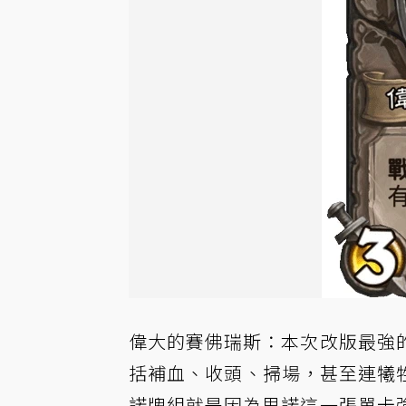
偉大的賽佛瑞斯：本次改版最強
括補血、收頭、掃場，甚至連犧牲
諾牌組就是因為里諾這一張單卡