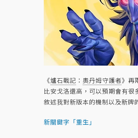
《
爐石戰記
：
奧丹姆守護者
》再
比安戈洛還高，可以預期會有很
敘述我對新版本的機制以及新牌
新關鍵字「重生」