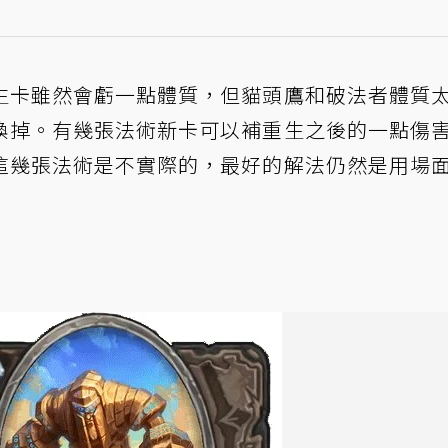
生卡雖然會虧一點體質，但貓頭鷹和破法者體質
換掉。有幾張法術新卡可以補重生之後的一點傷
這幾張法術是不實際的，最好的解法仍然是用場