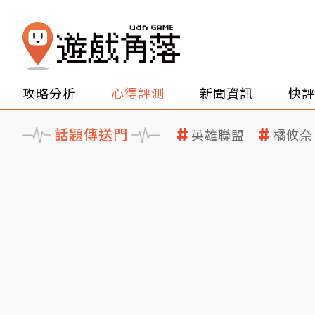
攻略分析
心得評測
新聞資訊
快評
話題傳送門
英雄聯盟
橘攸奈