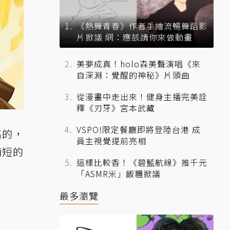
《熱舞青春》作者手繪流暢舞蹈影
片掀議 網：應該請你來做動畫
美夢成真！holo森美聲演唱《來
自深淵：覺醒的神秘》片頭曲
從漫畫中走出來！健身主播完美詮
釋《刃牙》宮本武藏
VSPO!限定餐廳即將登陸台港 成
高的，
員主視覺提前亮相
簡短的
這樣比較香！《碧藍航線》推千元
「ASMR米」飯糰掀議
最多瀏覽