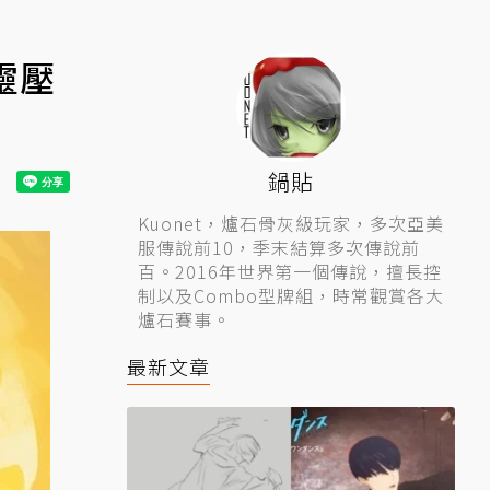
靈壓
鍋貼
Kuonet，爐石骨灰級玩家，多次亞美
服傳說前10，季末結算多次傳說前
百。2016年世界第一個傳說，擅長控
制以及Combo型牌組，時常觀賞各大
爐石賽事。
最新文章