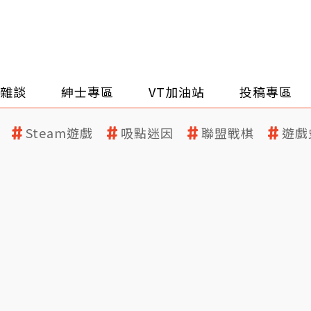
雜談
紳士專區
VT加油站
投稿專區
Steam遊戲
吸點迷因
聯盟戰棋
遊戲