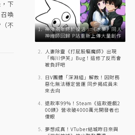
怪，下
暴召喚
P（不
神隱兩年終於復活！《冰菓》同人
神繪師回歸 P站重新上傳大量創作
人妻除靈《打屁股驅魔師》出現
「梅川伊芙」Bug！這修了反而會
被負評吧
日V團體「深淵組」解散！因財務
惡化無法穩定營運 同步揭成員未
來去向
退款率99%！Steam《這款遊戲2
00鎂》營收破4000萬元開發者也
傻眼
夢想成真！VTuber結城昨日奈與