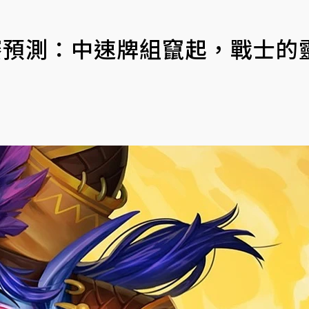
賽預測：中速牌組竄起，戰士的