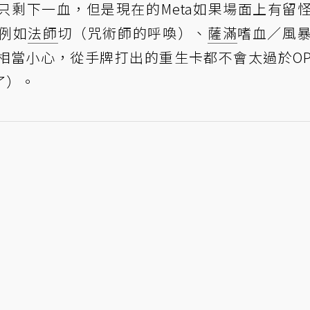
只剩下一血，但是現在的Meta如果場面上有留
例如
法師
切（咒術師的呼喚）、
薩滿
嗜血／風
相當小心，從手牌打出的重生卡都不會太過於O
了）。