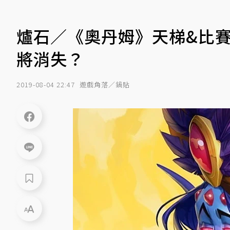
爐石／《奧丹姆》天梯&比
將消失？
2019-08-04 22:47
遊戲角落／鍋貼