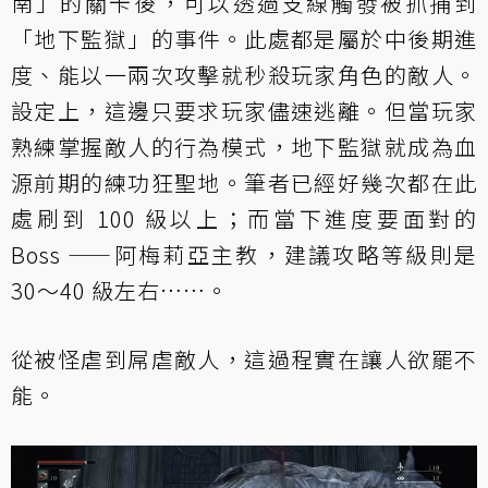
南」的關卡後，可以透過支線觸發被抓捕到
「地下監獄」的事件。此處都是屬於中後期進
度、能以一兩次攻擊就秒殺玩家角色的敵人。
設定上，這邊只要求玩家儘速逃離。但當玩家
熟練掌握敵人的行為模式，地下監獄就成為血
源前期的練功狂聖地。筆者已經好幾次都在此
處刷到 100 級以上；而當下進度要面對的
Boss ——阿梅莉亞主教，建議攻略等級則是
30～40 級左右……。
從被怪虐到屌虐敵人，這過程實在讓人欲罷不
能。