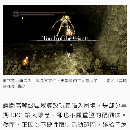
地下墓地再深入，就是更可怕、更黑暗的巨人墓地了…… 圖／《黑暗
靈魂復刻版》
誤闖高等級區域導致玩家陷入困境，是部分早
期 RPG 讓人懷念、卻也不願重溫的醍醐味。
然而，正因為不硬性限制活動範圍，遂給了練