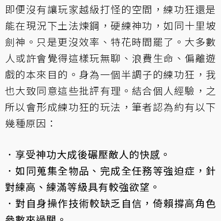
即便沒有讓玩家越級打怪的空間，練功狂還是
能在現況下土法煉鋼，硬練神功，如同十里坡
劍神。只是更沒效率、特花時間罷了。大多數
人或許會覺得這樣玩無聊、浪費生命、偏離遊
戲的本來目的。身為一個半調子的練功狂，我
也大致同意這些批評有理。結合個人經驗，之
所以會形成練功狂的玩法，筆者認為約有以下
幾種原因：
．享受神功大成後碾壓敵人的快感。
．如同蒐集全物品、完成全任務等強迫症，針
對練高、練滿等級具有較強欲望。
．對自身操作技術較缺乏自信，倚賴撐高角色
參數來過關。