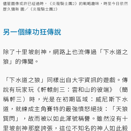
儘管圖像或許已經過時，《炎龍騎士團2》的戰略趣味，時至今日依然
歷久彌新 圖／《炎龍騎士團2》
另一個練功狂傳說
除了十里坡劍神，網路上也流傳過「下水道之
狼」的傳聞。
「下水道之狼」同樣出自大宇資訊的遊戲。傳
說有玩家玩《軒轅劍三：雲和山的彼端》（簡
稱軒三）時，光是在初期區域：威尼斯下水
道，就練成主角賽特的最強憤怒絕技：「天狼
巽閃」，故而被以如此渾號稱譽。雖然沒有十
里坡劍神那麼誇張，這位不知名的神人如此毅