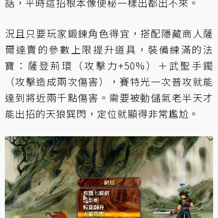
話，平時這招根本像便秘一樣出都出不來。
況且只要玩家鍛鍊角色得宜，搭配隱藏商人薩
爾達賣的參數上限提升道具，裝備練滿的法
寶：薩登荊環（攻擊力+50%）＋武聖手鐲
（攻擊造成兩次傷害），賽特光一次普攻就能
達到將近兩千點傷害。需要被動儲氣老半天才
能出招的天狼巽閃，定位就顯得非常尷尬。