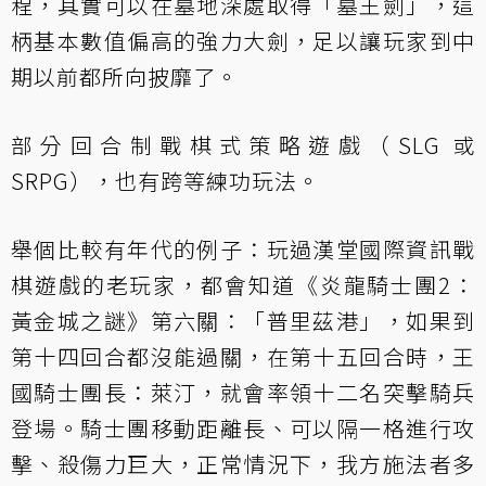
程，其實可以在墓地深處取得「墓王劍」，這
柄基本數值偏高的強力大劍，足以讓玩家到中
期以前都所向披靡了。
部分回合制戰棋式策略遊戲（SLG 或
SRPG），也有跨等練功玩法。
舉個比較有年代的例子：玩過漢堂國際資訊戰
棋遊戲的老玩家，都會知道《炎龍騎士團2：
黃金城之謎》第六關：「普里茲港」，如果到
第十四回合都沒能過關，在第十五回合時，王
國騎士團長：萊汀，就會率領十二名突擊騎兵
登場。騎士團移動距離長、可以隔一格進行攻
擊、殺傷力巨大，正常情況下，我方施法者多