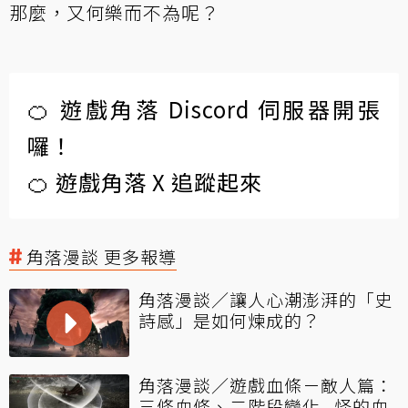
那麼，又何樂而不為呢？
🍊 遊戲角落 Discord 伺服器開張
囉！
🍊 遊戲角落 X 追蹤起來
角落漫談 更多報導
角落漫談／讓人心潮澎湃的「史
詩感」是如何煉成的？
角落漫談／遊戲血條－敵人篇：
三條血條、二階段變化...怪的血