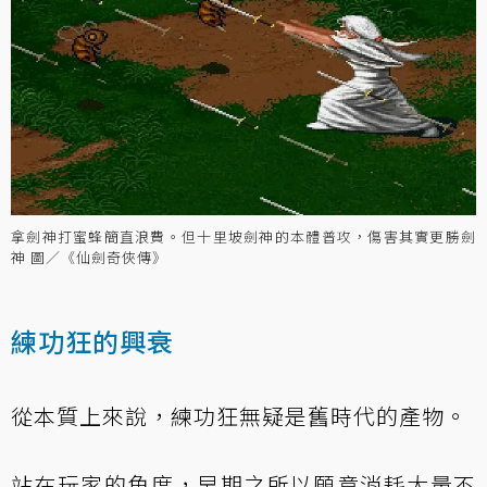
拿劍神打蜜蜂簡直浪費。但十里坡劍神的本體普攻，傷害其實更勝劍
神 圖／《仙劍奇俠傳》
練功狂的興衰
從本質上來說，練功狂無疑是舊時代的產物。
站在玩家的角度，早期之所以願意消耗大量不