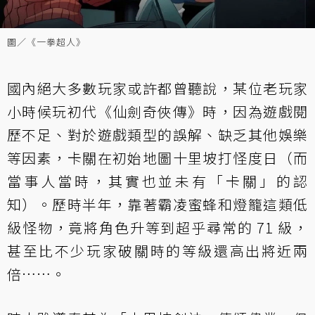
圖／《一拳超人》
國內絕大多數玩家或許都曾聽說，某位老玩家
小時候玩初代《仙劍奇俠傳》時，因為遊戲閱
歷不足、對於遊戲類型的誤解、缺乏其他娛樂
等因素，卡關在初始地圖十里坡打怪度日（而
當事人當時，其實也並未有「卡關」的認
知）。歷時半年，靠著霸凌蜜蜂和燈籠這類低
級怪物，竟將角色升等到超乎尋常的 71 級，
甚至比不少玩家破關時的等級還高出將近兩
倍……。