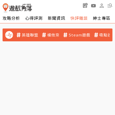
攻略分析
心得評測
新聞資訊
快評雜談
紳士專區
英雄聯盟
橘攸奈
Steam遊戲
吸點迷