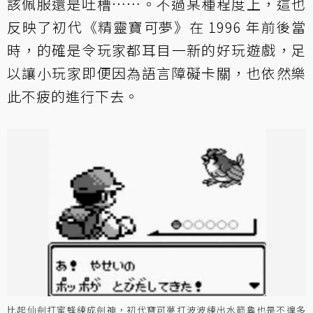
該佩服還是吐槽……。不過某種程度上，這也
反映了初代《精靈寶可夢》在 1996 年前後當
時，的確是令玩家都耳目一新的好玩遊戲，足
以讓小玩家即便因為語言障礙卡關，也依然樂
此不疲的進行下去。
比起仙劍打蜜蜂練成劍神，初代寶可夢打波波練出水箭龜也是不遑多