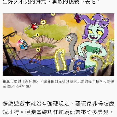
出好久不見的骨氣，勇敢的挑戰下去吧。
畫風可愛的《茶杯頭》，瘋狂的難度極其要求玩家的操作技術和熟練
度 圖／《茶杯頭》
多數遊戲本就沒有強硬規定，要玩家非得怎麼
玩才行。假使當練功狂能為你帶來許多樂趣，