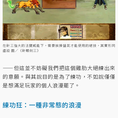
在軒三強大的法寶威能下，需要挨揍儲氣才能使用的絕技，其實形同
虛設 圖／《軒轅劍三》
——但這並不妨礙我們把這個雞肋大絕練出來
的意願。與其說目的是為了練功，不如說僅僅
是想滿足玩家的個人浪漫罷了。
練功狂：一種非常態的浪漫