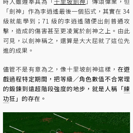
時人雖遵奉其為「
十里坡劍神
」
傳頌偉業，但
「劍神」作為李逍遙最後一個招式，其實在 34
級就能學到；71 級的李逍遙隨便出劍普通攻
擊，造成的傷害甚至更凌駕於劍神之上。由此
可見，以劍神稱之，還算是大大屈就了這位先
進的成果。
儘管不是有意為之，像十里坡劍神這樣，
在遊
戲過程特定期間，把等級／角色數值不合常理
的鍛鍊到遠超階段強度的地步，就是人稱「
練
功
狂」的存在。