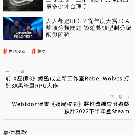
量多少才合理？
人人都是RPG？從年度大賞TGA
獎項分類問題 談遊戲類型劃分侷
限與困難
角落漫談
練功
←
上一篇
前《巫師3》總監成立新工作室Rebel Wolves 打
造3A黑暗風RPG大作
下一篇
→
Webtoon漫畫《殭屍校園》將推改編冒險遊戲
預計2022下半年登Steam
猜你喜歡