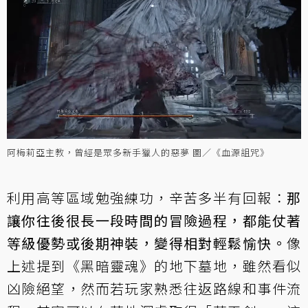
阿梅莉亞主教，曾經是眾多新手獵人的惡夢 圖／《血源詛咒》
利用高等區域勉強練功，辛苦多半有回報：
那
讓你往後很長一段時間的冒險過程，都能仗著
等級優勢或後期神裝，變得相對輕鬆愉快。
像
上述提到《黑暗靈魂》的地下墓地，雖然看似
凶險絕望，然而若玩家熟悉往返路線和事件流