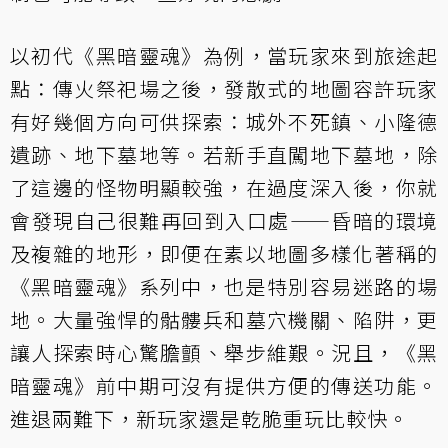
以初代《黑暗靈魂》為例，當玩家來到旅途起
點：傳火祭祀場之後，發散式的地圖容許玩家
有好幾個方向可供探索：城外不死鎮、小隆德
遺跡、地下墓地等。若新手直闖地下墓地，除
了這邊的怪物明顯較強，在過度深入後，你就
會發現自己很難再回到入口處——昏暗的環境
及複雜的地形，即便在素以地圖多樣化著稱的
《黑暗靈魂》系列中，也是特別容易迷路的場
地。大量強悍的骷髏兵和墓穴機關、陷阱，更
讓人探索時心驚膽顫、舉步維艱。況且，《黑
暗靈魂》前中期可沒有提供方便的傳送功能。
進退兩難下，新玩家還是乾脆重玩比較快。