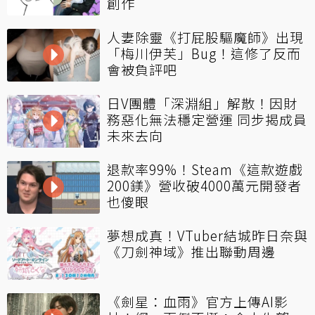
創作
人妻除靈《打屁股驅魔師》出現
「梅川伊芙」Bug！這修了反而
會被負評吧
日V團體「深淵組」解散！因財
務惡化無法穩定營運 同步揭成員
未來去向
退款率99%！Steam《這款遊戲
200鎂》營收破4000萬元開發者
也傻眼
夢想成真！VTuber結城昨日奈與
《刀劍神域》推出聯動周邊
《劍星：血雨》官方上傳AI影