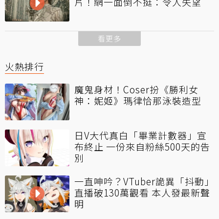
片！網一面倒不挺：令人失望
看更多
火熱排行
魔鬼身材！Coser扮《勝利女
神：妮姬》瑪律恰那泳裝造型
日V大代真白「畢業計數器」宣
布終止 一份來自粉絲500天的告
別
一直呻吟？VTuber詭異「抖動」
直播破130萬觀看 本人發最新聲
明