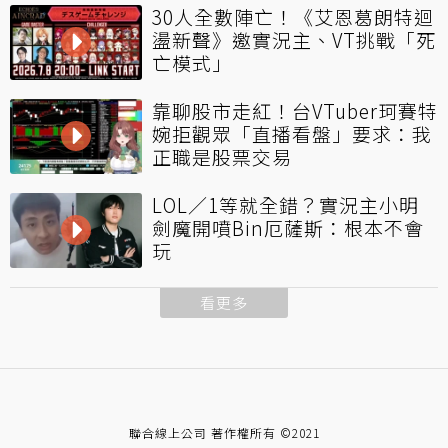
30人全數陣亡！《艾恩葛朗特迴
盪新聲》邀實況主、VT挑戰「死
亡模式」
靠聊股市走紅！台VTuber珂賽特
婉拒觀眾「直播看盤」要求：我
正職是股票交易
LOL／1等就全錯？實況主小明
劍魔開噴Bin厄薩斯：根本不會
玩
看更多
聯合線上公司 著作權所有 ©2021