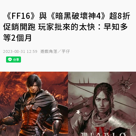
《FF16》與《暗黑破壞神4》超8折
促銷開跑 玩家批來的太快：早知多
等2個月
2023-08-31 12:59
遊戲角落／芋仔