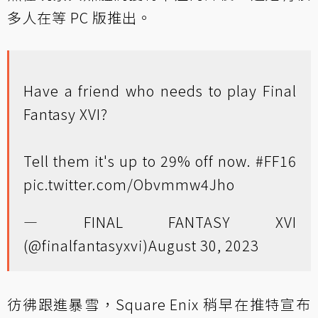
多人在等 PC 版推出。
Have a friend who needs to play Final
Fantasy XVI?
Tell them it's up to 29% off now.
#FF16
pic.twitter.com/Obvmmw4Jho
— FINAL FANTASY XVI
(@finalfantasyxvi)
August 30, 2023
彷彿跟進暴雪，Square Enix 稍早在推特宣布