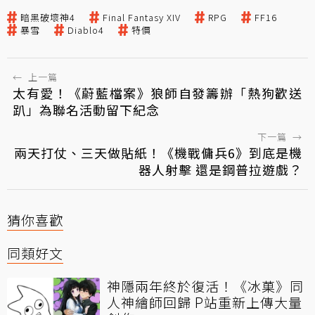
暗黑破壞神4
Final Fantasy XIV
RPG
FF16
暴雪
Diablo4
特價
←
上一篇
太有愛！《蔚藍檔案》狼師自發籌辦「熱狗歡送
趴」為聯名活動留下紀念
下一篇
→
兩天打仗、三天做貼紙！《機戰傭兵6》到底是機
器人射擊 還是鋼普拉遊戲？
猜你喜歡
同類好文
神隱兩年終於復活！《冰菓》同
人神繪師回歸 P站重新上傳大量