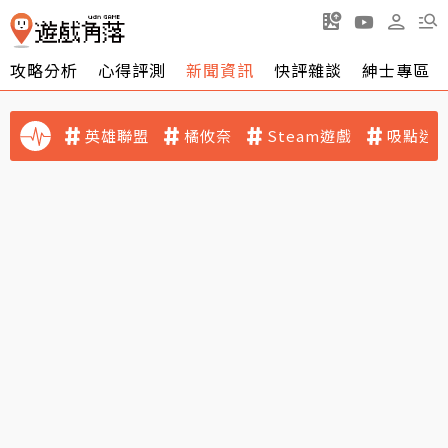
攻略分析
心得評測
新聞資訊
快評雜談
紳士專區
英雄聯盟
橘攸奈
Steam遊戲
吸點迷