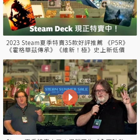
最低打二折！SEGA八月精選特賣舉辦中 《英
雄連隊3》首次參與促銷
2023 Steam夏季特賣35款好評推薦 《P5R》
《霍格華茲傳承》《維新！極》史上新低價