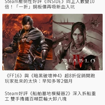
Steam壓倒性好評《INSIDE》同上人數變10
倍！「一折」銅板價再吸新血入坑
《FF16》與《暗黑破壞神4》超8折促銷開跑
玩家批來的太快：早知多等2個月