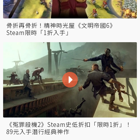
骨折再骨折！精神時光屋《文明帝國6》
Steam限時「1折入手」
《冤罪殺機2》Steam史低折扣「限時1折」！
89元入手潛行經典神作