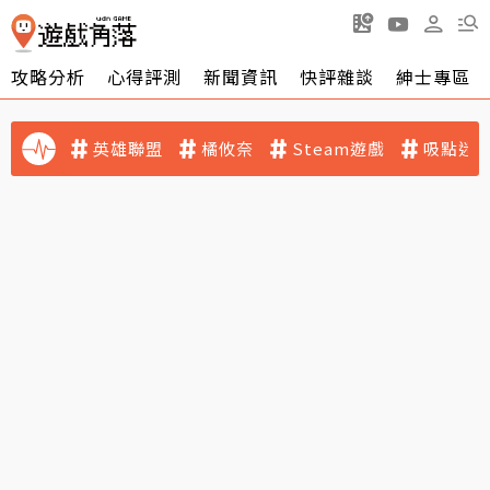
攻略分析
心得評測
新聞資訊
快評雜談
紳士專區
英雄聯盟
橘攸奈
Steam遊戲
吸點迷