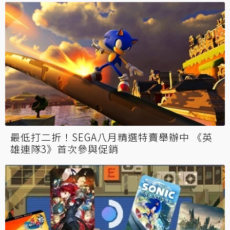
Steam好評《船舶墓地模擬器2》深入拆船重
工 雙手擼鐵百噸巨輪大卸八塊