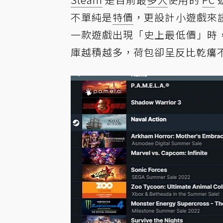
不單純是
特價
，更設計小遊戲來
一款遊戲出現「史上最低價」時
庫越積越多，荷包卻呈反比乾癟