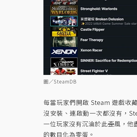
圖／SteamDB
每當玩家們開啟 Steam 遊
沒安裝、連啟動一次都沒有，St
一位玩家沒有沉淪於此
歪
風，他
的數目化為零蛋。