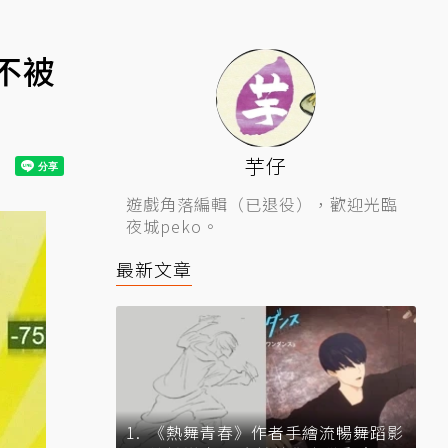
不被
芋仔
遊戲角落編輯（已退役），歡迎光臨
夜城peko。
最新文章
《熱舞青春》作者手繪流暢舞蹈影