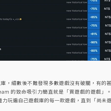
戲收藏庫，細數後不難發現多數遊戲沒有破關，有的
eam 的致命吸引力簡直就是「買遊戲的遊戲」
盡力玩遍自己遊戲庫的每一款遊戲，直到「尚未