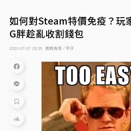
如何對Steam特價免疫？玩
G胖趁亂收割錢包
2022-07-07 20:39
遊戲角落／芋仔