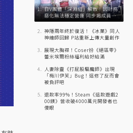
日V團體「深淵組」解散！因財務
惡化無法穩定營運 同步揭成員未
來去向
神隱兩年終於復活！《冰菓》同人
神繪師回歸 P站重新上傳大量創作
展現大胸襟！Coser扮《絕區零》
蕾米埃爾粉絲福利給好給滿
人妻除靈《打屁股驅魔師》出現
「梅川伊芙」Bug！這修了反而會
被負評吧
退款率99%！Steam《這款遊戲2
00鎂》營收破4000萬元開發者也
傻眼
，有時