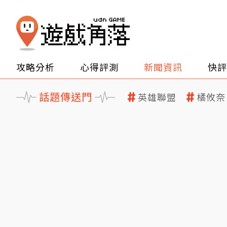
攻略分析
心得評測
新聞資訊
快評
話題傳送門
英雄聯盟
橘攸奈