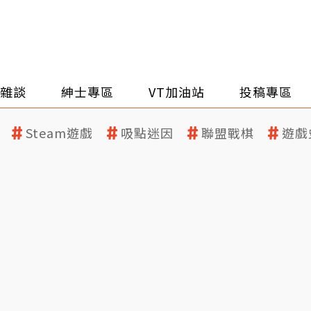
雜談
紳士專區
VT加油站
投稿專區
Steam遊戲
吸點迷因
聯盟戰棋
遊戲