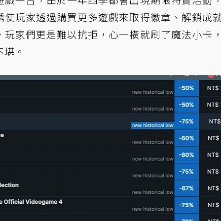
誘使玩家透過購買更多遊戲來取得徽章、解鎖成
，玩家們更是難以抗拒，心一橫就刷了魔法小卡
不堪。