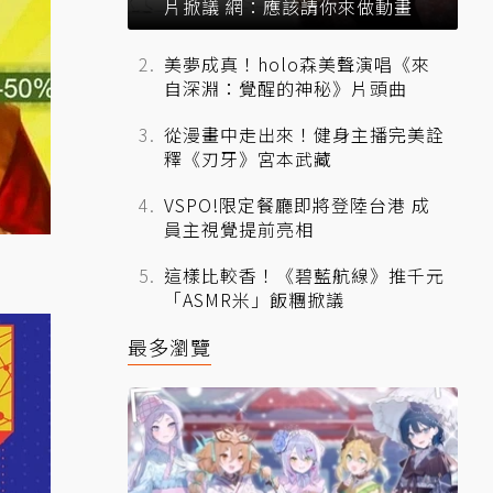
片掀議 網：應該請你來做動畫
美夢成真！holo森美聲演唱《來
自深淵：覺醒的神秘》片頭曲
從漫畫中走出來！健身主播完美詮
釋《刃牙》宮本武藏
VSPO!限定餐廳即將登陸台港 成
員主視覺提前亮相
這樣比較香！《碧藍航線》推千元
「ASMR米」飯糰掀議
最多瀏覽