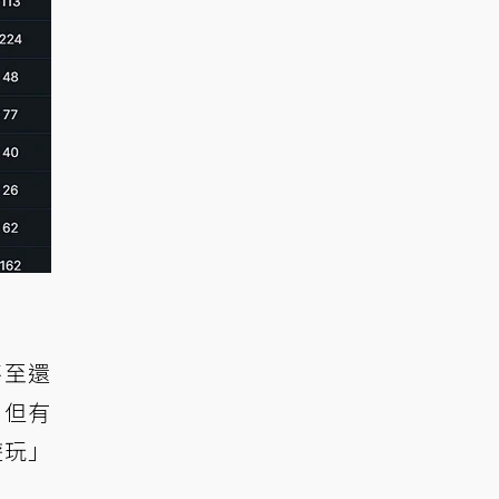
甚至還
。但有
遊玩」