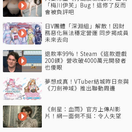
「梅川伊芙」Bug！這修了反而
會被負評吧
日V團體「深淵組」解散！因財
務惡化無法穩定營運 同步揭成員
未來去向
退款率99%！Steam《這款遊戲
200鎂》營收破4000萬元開發者
也傻眼
夢想成真！VTuber結城昨日奈與
《刀劍神域》推出聯動周邊
《劍星：血雨》官方上傳AI影
片！網一面倒不挺：令人失望