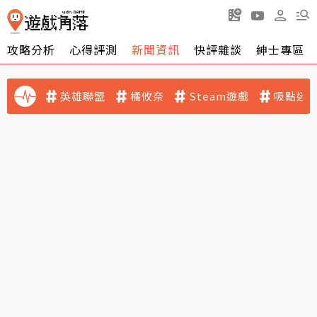
攻略分析
心得評測
新聞資訊
快評雜談
紳士專區
英雄聯盟
橘攸奈
Steam遊戲
吸點迷