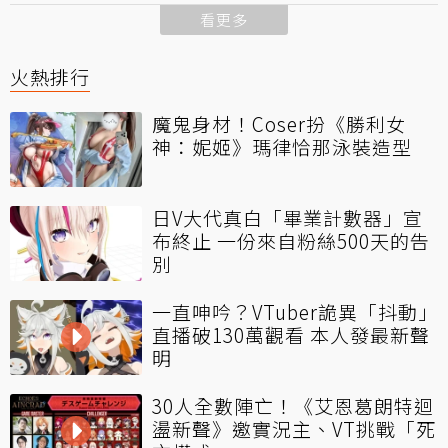
看更多
火熱排行
魔鬼身材！Coser扮《勝利女
神：妮姬》瑪律恰那泳裝造型
日V大代真白「畢業計數器」宣
布終止 一份來自粉絲500天的告
別
一直呻吟？VTuber詭異「抖動」
直播破130萬觀看 本人發最新聲
明
30人全數陣亡！《艾恩葛朗特迴
盪新聲》邀實況主、VT挑戰「死