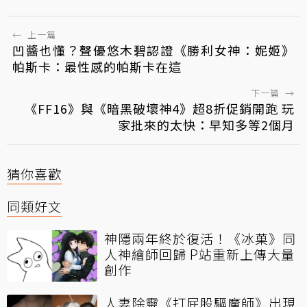
←
上一篇
凹醬也懂？聲優悠木碧認證《勝利女神：妮姬》
帕斯卡：最性感的帕斯卡在這
下一篇
→
《FF16》與《暗黑破壞神4》超8折促銷開跑 玩
家批來的太快：早知多等2個月
猜你喜歡
同類好文
神隱兩年終於復活！《冰菓》同
人神繪師回歸 P站重新上傳大量
創作
人妻除靈《打屁股驅魔師》出現