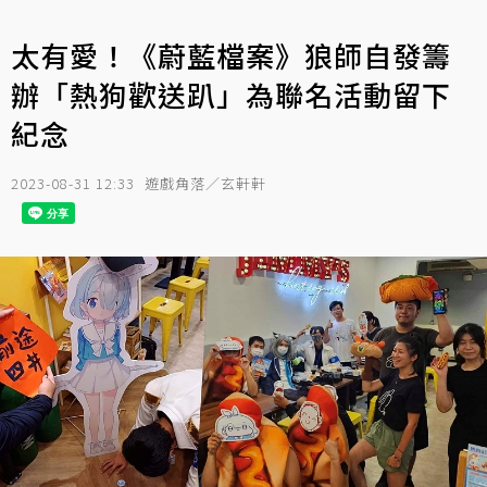
太有愛！《蔚藍檔案》狼師自發籌
辦「熱狗歡送趴」為聯名活動留下
紀念
2023-08-31 12:33
遊戲角落／玄軒軒