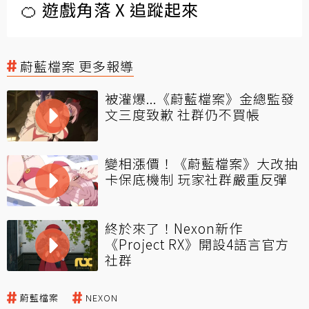
🍊 遊戲角落 X 追蹤起來
蔚藍檔案 更多報導
被灌爆...《蔚藍檔案》金總監發
文三度致歉 社群仍不買帳
變相漲價！《蔚藍檔案》大改抽
卡保底機制 玩家社群嚴重反彈
終於來了！Nexon新作
《Project RX》開設4語言官方
社群
蔚藍檔案
NEXON