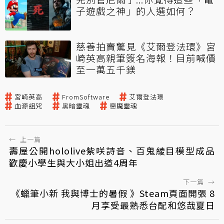
子遊戲之神」的人選如何？
慈善拍賣驚見《艾爾登法環》宮
崎英高親筆簽名海報！目前喊價
至一萬五千鎂
宮崎英高
FromSoftware
艾爾登法環
血源詛咒
黑暗靈魂
惡魔靈魂
←
上一篇
壽屋公開hololive紫咲詩音、百鬼綾目模型成品
歡慶小學生與大小姐出道4周年
下一篇
→
《蠟筆小新 我與博士的暑假 》Steam頁面開張 8
月享受最熟悉台配和悠哉夏日