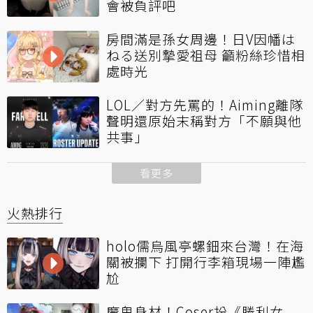
會被負評吧
房間滿是孫女周邊！日V因幡は
ねる送別摯愛祖母 籲粉絲珍惜相
處時光
LOL／對方先罵的！Aiming離隊
聲明還原始末稱對方「不願與他
共事」
看更多
火熱排行
holo儒烏風亭螺鈿來台灣！在海
關被攔下 打開行李箱現場一陣尷
尬
魔鬼身材！Coser扮《勝利女