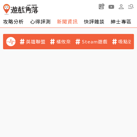
攻略分析
心得評測
新聞資訊
快評雜談
紳士專區
英雄聯盟
橘攸奈
Steam遊戲
吸點迷