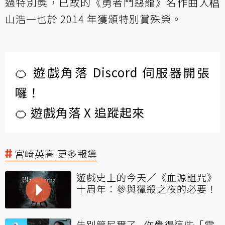
過特別獎，已故的《勇者鬥惡龍》名作曲人椙
山浩一也於 2014 年獲頒特別賞殊榮。
🍊 遊戲角落 Discord 伺服器開張
囉！
🍊 遊戲角落 X 追蹤起來
宮崎英高 更多報導
遊戲史上的今天／《血源詛咒》
十周年：參與獵殺之夜的必要！
先別管尼爾了...你覺得這些「電