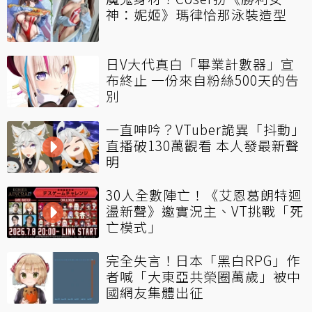
神：妮姬》瑪律恰那泳裝造型
日V大代真白「畢業計數器」宣
布終止 一份來自粉絲500天的告
別
一直呻吟？VTuber詭異「抖動」
直播破130萬觀看 本人發最新聲
明
30人全數陣亡！《艾恩葛朗特迴
盪新聲》邀實況主、VT挑戰「死
亡模式」
完全失言！日本「黑白RPG」作
者喊「大東亞共榮圈萬歲」被中
國網友集體出征