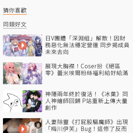
猜你喜歡
同類好文
日V團體「深淵組」解散！因財
務惡化無法穩定營運 同步揭成員
未來去向
展現大胸襟！Coser扮《絕區
零》蕾米埃爾粉絲福利給好給滿
神隱兩年終於復活！《冰菓》同
人神繪師回歸 P站重新上傳大量
創作
人妻除靈《打屁股驅魔師》出現
「梅川伊芙」Bug！這修了反而