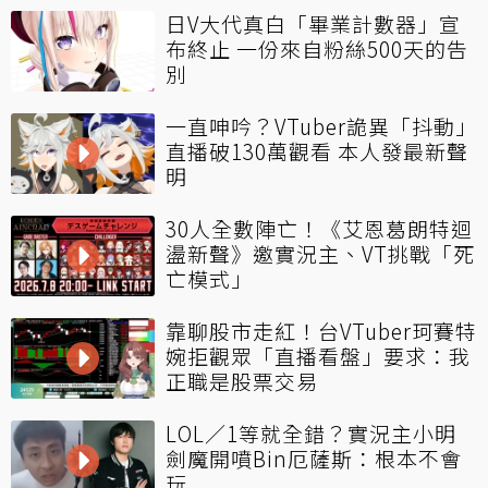
日V大代真白「畢業計數器」宣
布終止 一份來自粉絲500天的告
別
一直呻吟？VTuber詭異「抖動」
直播破130萬觀看 本人發最新聲
明
30人全數陣亡！《艾恩葛朗特迴
盪新聲》邀實況主、VT挑戰「死
亡模式」
靠聊股市走紅！台VTuber珂賽特
婉拒觀眾「直播看盤」要求：我
正職是股票交易
LOL／1等就全錯？實況主小明
劍魔開噴Bin厄薩斯：根本不會
玩