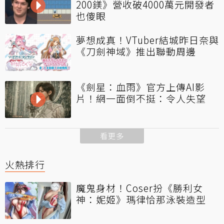
200鎂》營收破4000萬元開發者
也傻眼
夢想成真！VTuber結城昨日奈與
《刀劍神域》推出聯動周邊
《劍星：血雨》官方上傳AI影
片！網一面倒不挺：令人失望
看更多
火熱排行
魔鬼身材！Coser扮《勝利女
神：妮姬》瑪律恰那泳裝造型