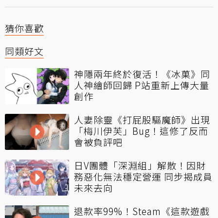
猜你喜歡
同類好文
神隱兩年終於復活！《冰菓》同
人神繪師回歸 P站重新上傳大量
創作
人妻除靈《打屁股驅魔師》出現
「梅川伊芙」Bug！這修了反而
會被負評吧
日V團體「深淵組」解散！因財
務惡化無法穩定營運 同步揭成員
未來去向
退款率99%！Steam《這款遊戲