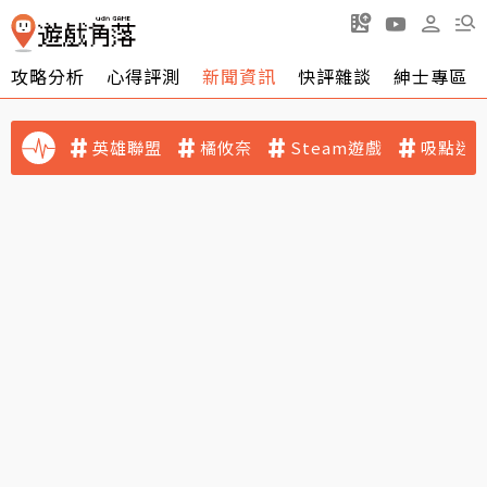
攻略分析
心得評測
新聞資訊
快評雜談
紳士專區
英雄聯盟
橘攸奈
Steam遊戲
吸點迷