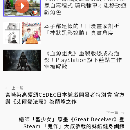
家自寫程式 騎飛輪車才能移動遊
戲角色
本子都是假的！日漫畫家剖析
「棒狀黑影遮臉」真實角度
《血源詛咒》重製版恐成為泡
影！PlayStation旗下藍點工作
室被解散
←
上一篇
宮崎英高獲頒CEDEC日本遊戲開發者特別賞 官方
讚《艾爾登法環》為顛峰之作
下一篇
→
繪師「聖少女」原畫《Great Deceiver》登
Steam 「鬼作」大叔參戰的妹紙健身訓練