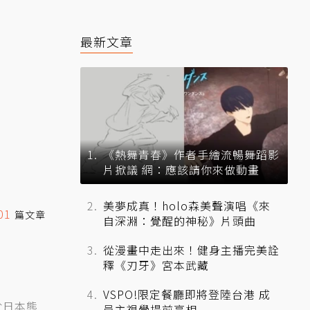
最新文章
《熱舞青春》作者手繪流暢舞蹈影
片掀議 網：應該請你來做動畫
美夢成真！holo森美聲演唱《來
01
篇文章
自深淵：覺醒的神秘》片頭曲
從漫畫中走出來！健身主播完美詮
釋《刃牙》宮本武藏
VSPO!限定餐廳即將登陸台港 成
於日本熊
員主視覺提前亮相