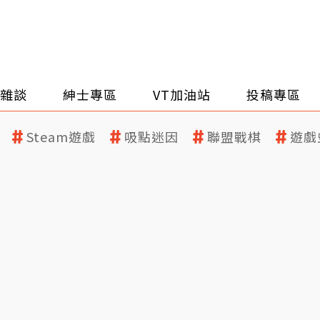
雜談
紳士專區
VT加油站
投稿專區
Steam遊戲
吸點迷因
聯盟戰棋
遊戲