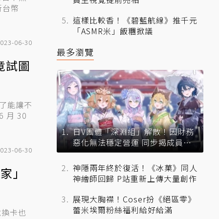
新台幣
這樣比較香！《碧藍航線》推千元
「ASMR米」飯糰掀議
023-06-30
最多瀏覽
貓竟試圖
為了能讓不
 月 30
日V團體「深淵組」解散！因財務
惡化無法穩定營運 同步揭成員未
023-06-30
來去向
神隱兩年終於復活！《冰菓》同人
本家」
神繪師回歸 P站重新上傳大量創作
展現大胸襟！Coser扮《絕區零》
蕾米埃爾粉絲福利給好給滿
兌換卡也