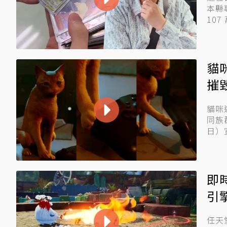
本縣
10
貓
摧
貓咪
同族群
日）宣
即
引
任天