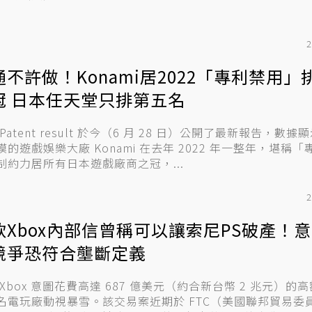
2
通不許做！Konami居2022「專利禁用」
冠 日本任天堂只排第五名
Patent result 於今（6 月 28 日）公開了最新報告，數
模的遊戲娛樂大廠 Konami 在去年 2022 年一整年，堪稱
制約力居所有日本遊戲廠商之冠，...
2
軟Xbox內部信曾稱可以讓索尼PS破產！
競爭恐符合壟斷定義
 Xbox 意圖花費高達 687 億美元（約合新台幣 2 兆元）的
名電玩廠動視暴雪。該交易案近期於 FTC（美國聯邦貿易委