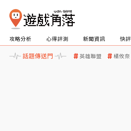
攻略分析
心得評測
新聞資訊
快評
話題傳送門
英雄聯盟
橘攸奈