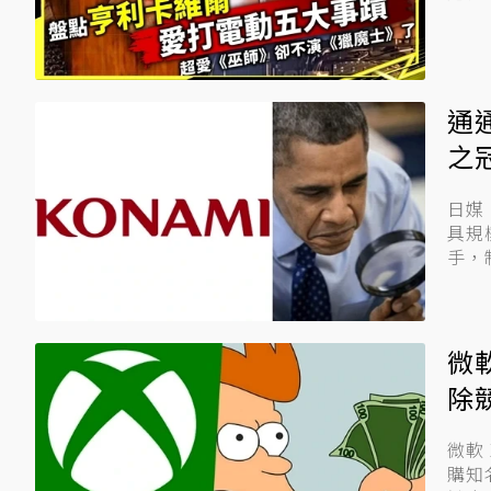
通
之
日媒 
具規
手，
微
除
微軟
購知