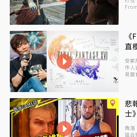
打怪
Fro
《F
直
受索尼
作人
見面
悲
士
集
角落
這合