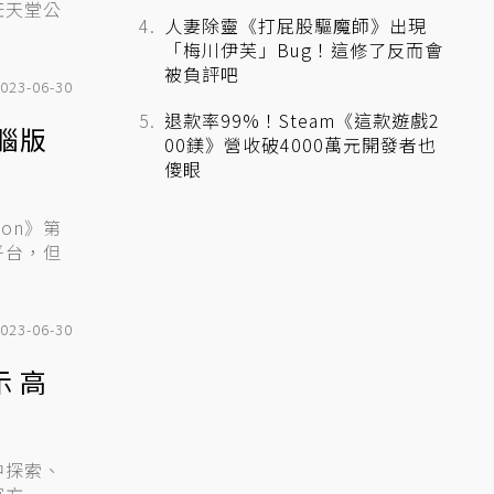
任天堂公
人妻除靈《打屁股驅魔師》出現
「梅川伊芙」Bug！這修了反而會
被負評吧
023-06-30
退款率99%！Steam《這款遊戲2
電腦版
00鎂》營收破4000萬元開發者也
傻眼
ion》第
平台，但
023-06-30
 高
中探索、