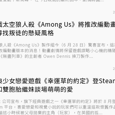
2
戲太空狼人殺《Among Us》將推改編動
尋找叛徒的懸疑風格
狼人殺《Among Us》製作組今（6 月 28 日）驚喜宣布，
改編動畫版本的消息！動畫劇情將保留遊戲謀略小心機的精
無盡列車》的主創者 Owen Dennis 操刀製作...
2
典少女戀愛遊戲《幸運草的約定》登Stea
和雙胞胎繼妹談場萌萌的愛
cot 公司宣布，旗下經典遊戲之一《幸運草的約定》將於 8 月
eam 平台，喜愛戀愛和視覺小說的玩家們可以重溫這款懷舊作品。
描述小時候被父母拋棄的主角（玩家），在英國的孤...