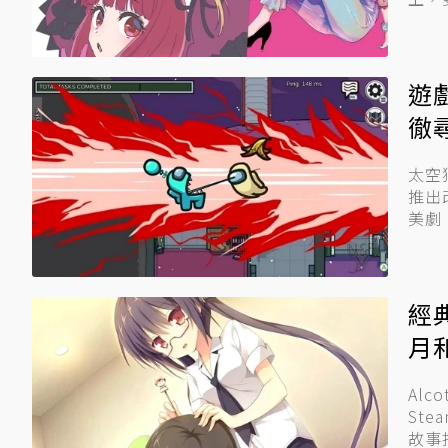
遊
徹
太空
推出
美劇《
經
月
Al
St
故事