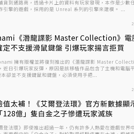
鋪貨到通路商，透過卡片上的資料有玩家發現，本作是少數
開製作引擎的遊戲，採用的是 Unreal 系列的引擎來建模。 ...
2
nami《潛龍諜影 Master Collection》
確定不支援滑鼠鍵盤 引爆玩家揚言拒買
onami 擁有版權並將復刻推出的《潛龍諜影 Master Collect
，近日引爆玩家反彈，原因是該移植作品包含了主機和電腦
 版本卻並不支援鍵鼠和鍵盤，必須使用手把...
2
驗值太補！《艾爾登法環》官方新數據顯示
「128億」隻白金之子慘遭玩家滅族
爾登法環》即使推出超過一年，仍有許多人熱愛在遊戲世界