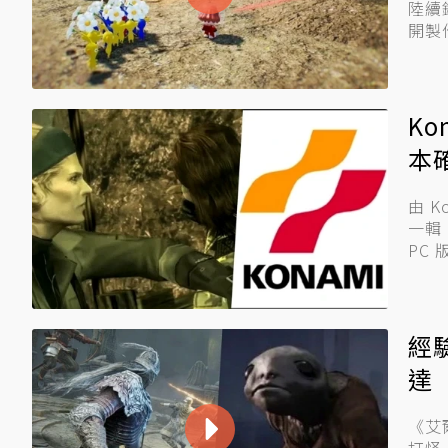
陸續
Ko
本
由 K
一輯
PC
經
達
《艾