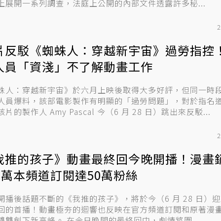
上展開一系列調查，法庭上公開的內部文件透露許多秘...
2
片反駁《蜘蛛人：穿越新宇宙》過勞指控
人員「資淺」不了解動畫工作
蛛人：穿越新宇宙》於六月上映後取得大多好評，但同一時
人員爆料，該部電影製作有明顯的「過勞問題」，對於指名
片的製作人 Amy Pascal 今（6 月 28 日）跳出來反駁...
2
我推的孩子》動畫最終回今晚開播！漫畫
00萬本頻道訂閱達50萬粉絲
開播後話題不斷的《我推的孩子》，將於今（6 月 28 日）
回的首播！動畫極夯的迴響也反映在官方頻道訂閱和原著漫
上，雙雙創下新高峰。 在今日晚間的最終回中，劇情將圍...