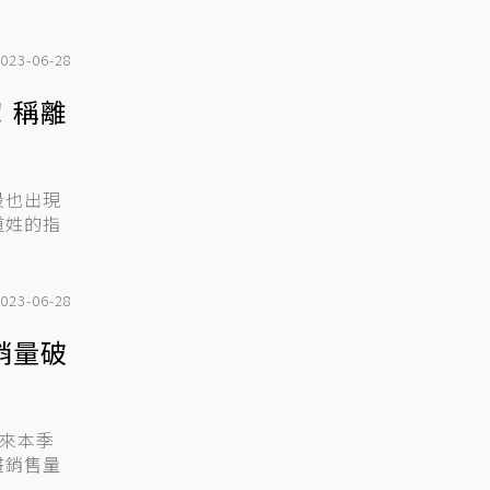
023-06-28
！稱離
段也出現
道姓的指
023-06-28
銷量破
迎來本季
畫銷售量