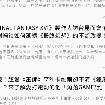
，而遊戲中的「白金之子」對於取得經驗值實在太補，根據
mSoftware 統計，居然有高達 94 億隻的白金族小怪，慘遭玩.
2
INAL FANTASY XVI》製作人訪台見面會
樹暢談如何延續《最終幻想》的不斷改變
互動娛樂邀請，《FINAL FANTASY XVI》（以下簡稱《FF
吉田直樹（訪談以「吉田」稱之）順應遊戲上市，首次親自
會，同時也接受台灣媒體訪談，暢談本次遊戲的諸多設...
2
報！超愛《巫師》亨利卡維爾卻不演《獵
》？來了解愛打電動的他「角落GAME話」
 GAME 話這集來聊聊話題人物亨利卡維爾。又帥又壯，還愛
理嗎（笑）。...