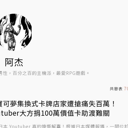
阿杰
男性，百分之百的主機派，最愛RPG遊戲。
7
共發表
寶可夢集換式卡牌店家遭搶痛失百萬！
utuber大方捐100萬價值卡助渡難關
日本 Youtuber 真的慷慨解囊！根據日本媒體報導，一間位