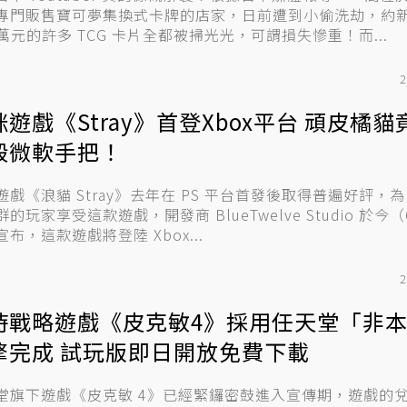
專門販售寶可夢集換式卡牌的店家，日前遭到小偷洗劫，約
7 萬元的許多 TCG 卡片全都被掃光光，可謂損失慘重！而...
2
咪遊戲《Stray》首登Xbox平台 頑皮橘
毀微軟手把！
遊戲《浪貓 Stray》去年在 PS 平台首發後取得普遍好評，
的玩家享受這款遊戲，開發商 BlueTwelve Studio 於今（6
布，這款遊戲將登陸 Xbox...
2
時戰略遊戲《皮克敏4》採用任天堂「非
擎完成 試玩版即日開放免費下載
堂旗下遊戲《皮克敏 4》已經緊鑼密鼓進入宣傳期，遊戲的