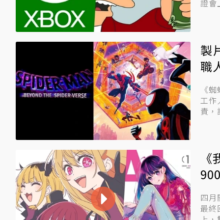
證會
製
職
《蜘
工作
責，該
《
9
四月
最終