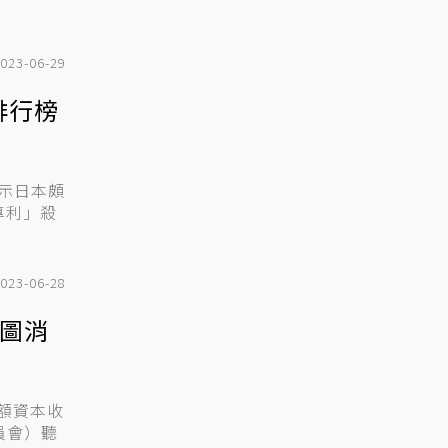
023-06-29
排行榜
據顯示日本頗
「專利」殺
023-06-28
意圖消
高額資本收
員會）聽