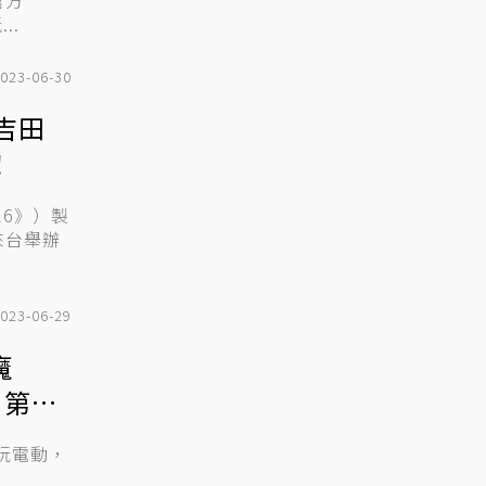
官方
..
023-06-30
 吉田
！
16》）製
來台舉辦
023-06-29
魔
第24
玩電動，