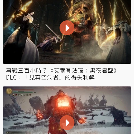
再戰三百小時？《艾爾登法環：黑夜君臨》
DLC：「見棄空洞者」的得失利弊