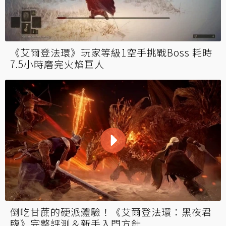
《艾爾登法環》玩家等級1空手挑戰Boss 耗時
7.5小時磨完火焰巨人
倒吃甘蔗的硬派體驗！《艾爾登法環：黑夜君
臨》完整評測＆新手入門方針