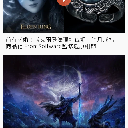
前有求婚！《艾爾登法環》菈妮「暗月戒指」
商品化 FromSoftware監修還原細節