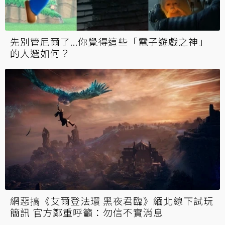
先別管尼爾了...你覺得這些「電子遊戲之神」
的人選如何？
網惡搞《艾爾登法環 黑夜君臨》緬北線下試玩
簡訊 官方鄭重呼籲：勿信不實消息