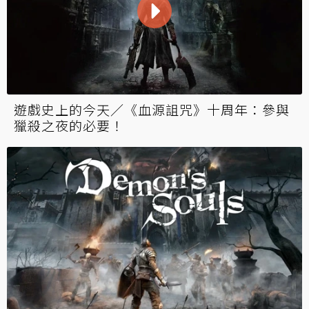
遊戲史上的今天／《血源詛咒》十周年：參與
獵殺之夜的必要！