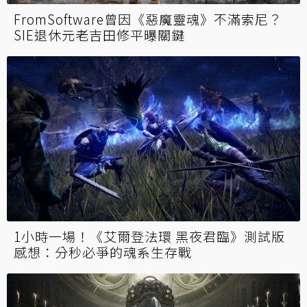
FromSoftware曾因《惡魔靈魂》不滿索尼？
SIE退休元老吉田修平曝關鍵
1小時一場！《艾爾登法環 黑夜君臨》測試版
感想：分秒必爭的魂系生存戰