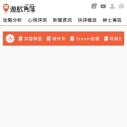
攻略分析
心得評測
新聞資訊
快評雜談
紳士專區
英雄聯盟
橘攸奈
Steam遊戲
吸點迷