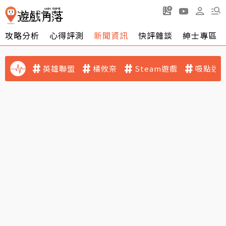
攻略分析
心得評測
新聞資訊
快評雜談
紳士專區
英雄聯盟
橘攸奈
Steam遊戲
吸點迷