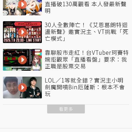
直播破130萬觀看 本人發最新聲
明
30人全數陣亡！《艾恩葛朗特迴
盪新聲》邀實況主、VT挑戰「死
亡模式」
靠聊股市走紅！台VTuber珂賽特
婉拒觀眾「直播看盤」要求：我
正職是股票交易
LOL／1等就全錯？實況主小明
劍魔開噴Bin厄薩斯：根本不會
玩
看更多