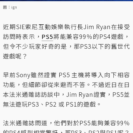
圖：ign
近期SIE索尼互動娛樂執行長Jim Ryan在接受
訪問時表示，
PS5
將能
兼容99％的PS4遊戲
，
但令不少玩家好奇的是，那PS3以下的舊世代
遊戲呢？
早前Sony雖然證實 PS5 主機將導入向下相容
功能，但細節卻從來避而不答。不過近日在日
本法米通雜誌訪談中，Jim Ryan證實，PS5並
無法遊玩PS3、PS2 或 PS1的遊戲。
法米通雜誌問道，他們對於PS5能夠兼容99％
的PS4感到相當驚訝，那PS3、PS2與PS1呢？