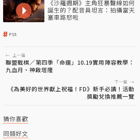
《沙羅週期》主角狂暴聲線如何
誕生的？配音員坦言：拍攝當天
塞車路怒啦
PS5
←
上一篇
聯盟戰棋／第四季「命運」10.19實用陣容教學：
九血月、神啟塔隆
下一篇
→
《為美好的世界獻上祝福！FD》新手必讀！活動
獎勵兌換推薦一覽
猜你喜歡
同類好文