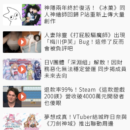
神隱兩年終於復活！《冰菓》同
人神繪師回歸 P站重新上傳大量
創作
人妻除靈《打屁股驅魔師》出現
「梅川伊芙」Bug！這修了反而
會被負評吧
日V團體「深淵組」解散！因財
務惡化無法穩定營運 同步揭成員
未來去向
退款率99%！Steam《這款遊戲
200鎂》營收破4000萬元開發者
也傻眼
夢想成真！VTuber結城昨日奈與
《刀劍神域》推出聯動周邊