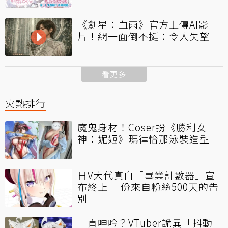
《劍星：血雨》官方上傳AI影
片！網一面倒不挺：令人失望
看更多
火熱排行
魔鬼身材！Coser扮《勝利女
神：妮姬》瑪律恰那泳裝造型
日V大代真白「畢業計數器」宣
布終止 一份來自粉絲500天的告
別
一直呻吟？VTuber詭異「抖動」