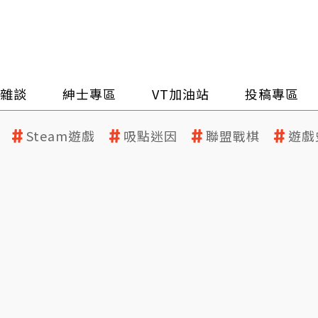
雜談
紳士專區
VT加油站
投稿專區
Steam遊戲
吸點迷因
聯盟戰棋
遊戲