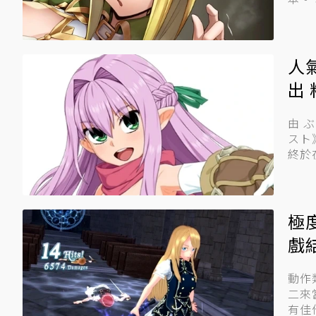
人
出
由 
スト》
終於在
極
戲
動作
二來
有佳