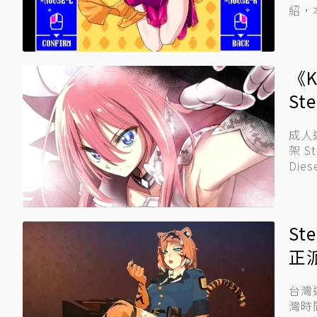
紹，
《
St
成人遊
架 
Dies
S
正
台灣遊
灣時間今