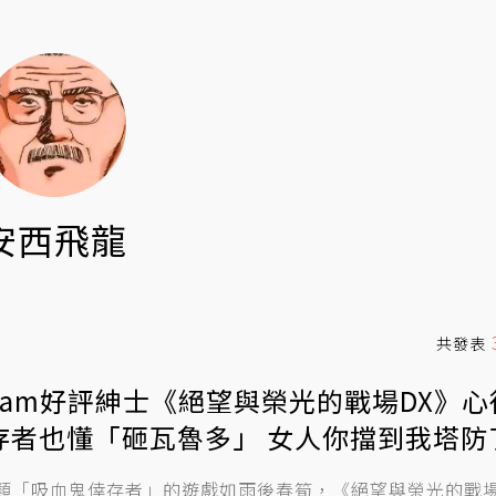
安西飛龍
共發表
team好評紳士《絕望與榮光的戰場DX》心
存者也懂「砸瓦魯多」 女人你擋到我塔防
類「吸血鬼倖存者」的遊戲如雨後春筍，《絕望與榮光的戰場