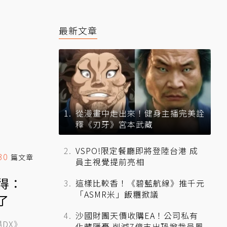
最新文章
從漫畫中走出來！健身主播完美詮
釋《刃牙》宮本武藏
VSPO!限定餐廳即將登陸台港 成
30
篇文章
員主視覺提前亮相
得：
這樣比較香！《碧藍航線》推千元
「ASMR米」飯糰掀議
了
沙國財團天價收購EA！公司私有
DX》
化藏隱憂 削減7億支出恐掀裁員風