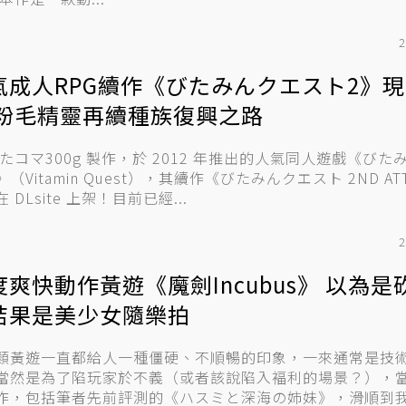
2
氣成人RPG續作《びたみんクエスト2》
 粉毛精靈再續種族復興之路
ぶたコマ300g 製作，於 2012 年推出的人氣同人遊戲《びた
（Vitamin Quest），其續作《びたみんクエスト 2ND AT
 DLsite 上架！目前已經...
2
度爽快動作黃遊《魔劍Incubus》 以為是
結果是美少女隨樂拍
類黃遊一直都給人一種僵硬、不順暢的印象，一來通常是技
當然是為了陷玩家於不義（或者該說陷入褔利的場景？），
作，包括筆者先前評測的《ハスミと深海の姉妹》，滑順到