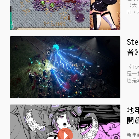
（大
同，
你擋到
S
者
《Towns
是一
也是
地
開
新年