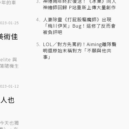
神隱兩年終於復活！《冰菓》同人
今年的車
神繪師回歸 P站重新上傳大量創作
人妻除靈《打屁股驅魔師》出現
023-01-25
「梅川伊芙」Bug！這修了反而會
被負評吧
美術佳
LOL／對方先罵的！Aiming離隊聲
明還原始末稱對方「不願與他共
事」
ite 與
闖蕩隨機生
023-01-12
頭人也
太今天也獨