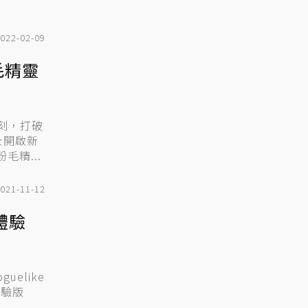
022-02-09
毛精靈
深刻，打破
士開啟新
精...
021-11-12
體驗
uelike
體驗版