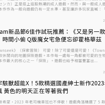
センカ）正是搭上這股熱潮的成人遊戲。然而，與一般成人
本作作為一般向遊戲仍有一定水準，甚至讓許多玩家直喊：
我玩...
2
team新品節6佳作試玩推薦：《又是另一
》時間小偷 Q版魔女宅急便忘卻霍格華茲
eek》（探索冒險） 可愛！除了可愛還是可愛！《Townseek》
款休閒向的地圖探險遊戲。本作每一處每一角都被可愛的生
本作最大的核心之一「探險」。遊戲也給予相當豐富出...
2
牢駭獸超能X！5款精選國產紳士新作202
飆 黃色的明天正在等著我們
新希望，2023 年老司機車班也不停歇！遊戲角落精選了 5 