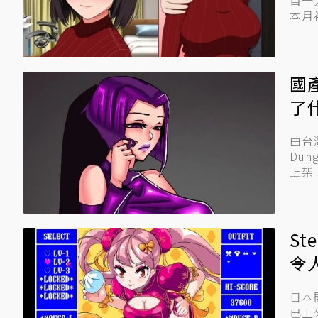
自一
本月
國
了
由台
Dungeon
上架 
St
令
日本開
已上架