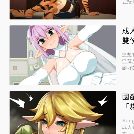
式玩
成
雙
遙想
淫蕩
癖好
國
「
Man
成人