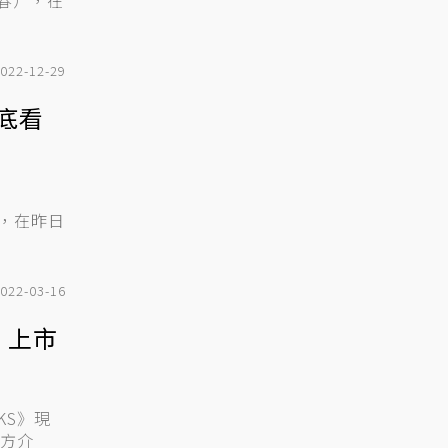
春），在
022-12-29
底看
022-03-16
S》上市
CKS》現