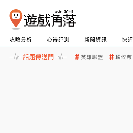
攻略分析
心得評測
新聞資訊
快評
話題傳送門
英雄聯盟
橘攸奈