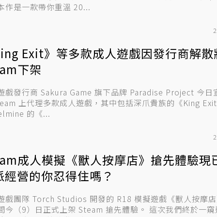
本作是一款帶你重溫 20...
2
King Exit》等多款成人遊戲因發行商解
eam下架
戲發行商 Sakura Game 旗下品牌 Paradise Project 
Steam 上代理多款成人遊戲，其中包括深爪貴族的《King Exi
elmine 的《...
2
team成人模擬《獸人按摩店》搶先體驗現
派經營的你忍得住嗎？
戲團隊 Torch Studios 開發的 R18 模擬遊戲《獸人按摩
（9）日正式上架 Steam 搶先體驗。 這次我們終於一窺遊戲的正