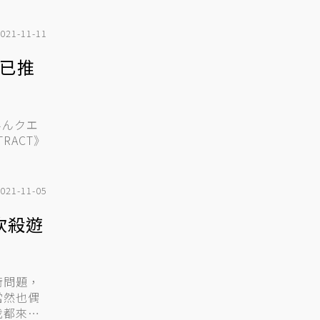
021-11-11
現已推
みんクエ
TRACT》
021-11-05
砍殺遊
術問題，
當然也偶
我都來不