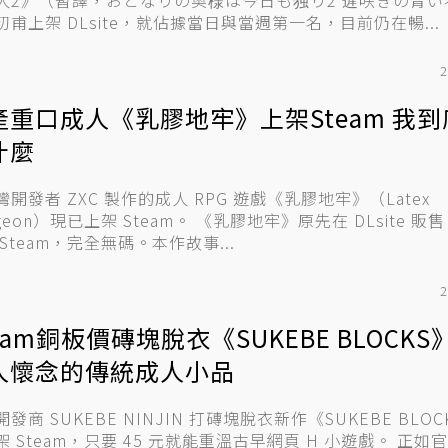
人2》（暫譯，おとなりの奥様は今日も独り2 遅咲きの青い
初甫上架 DLsite，就佔據當日與當週第一名，目前仍在暢...
2
產重口成人《乳膠地牢》上架Steam 我到
什麼
灣開發者 ZXC 製作的成人 RPG 遊戲《乳膠地牢》（Latex
）現已上架 Steam。 《乳膠地牢》原先在 DLsite 販售，在昨日
Steam，完全無碼。本作故事...
2
eam銅板價磚塊脫衣《SUKEBE BLOCK
人懷念的傳統成人小品
發商 SUKEBE NINJIN 打磚塊脫衣新作《SUKEBE BLO
 Steam，只要 45 元就能重溫古早網頁 H 小遊戲。 正如官方介