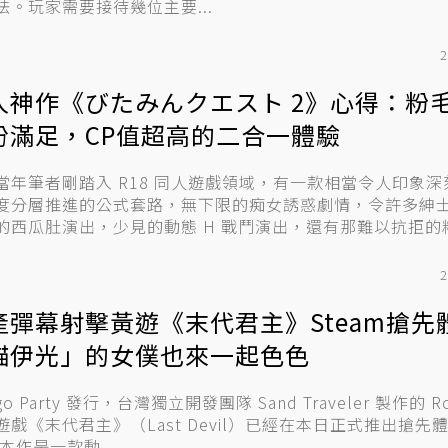
法。玩家需要接待幾位主要...
2
人神作《びたみんクエスト 2》心得：粉
份滿足，CP值超高的二合一體驗
當年筆者剛踏入 R18 同人遊戲領域，有一款相當令人印象
度分層推進的公式套路，無下限的痴女誘惑劇情，令許多紳
的西瓜肚演出，少見的動態 H 戰鬥演出，還有那難以抗拒的粉毛
2
產彈幕射擊黃遊《末代君主》Steam搶先
貓伊光」的女僕也來一起色色
go Party 發行，台灣獨立開發團隊 Sand Traveler 製作的 Rog
遊戲《末代君主》（Last Devil）已經在本日正式推出搶先
本。 本作是一款動...