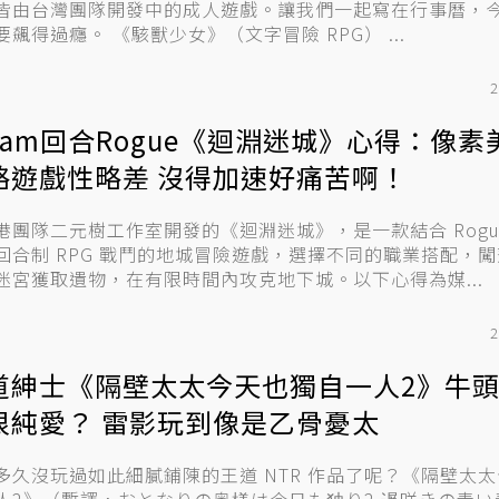
皆由台灣團隊開發中的成人遊戲。讓我們一起寫在行事曆，
子也要飆得過癮。 《駭獸少女》（文字冒險 RPG） ...
2
team回合Rogue《迴淵迷城》心得：像素
略遊戲性略差 沒得加速好痛苦啊！
港團隊二元樹工作室開發的《迴淵迷城》，是一款結合 Roguel
回合制 RPG 戰鬥的地城冒險遊戲，選擇不同的職業搭配，
迷宮獲取遺物，在有限時間內攻克地下城。以下心得為媒...
2
道紳士《隔壁太太今天也獨自一人2》牛
很純愛？ 雷影玩到像是乙骨憂太
多久沒玩過如此細膩鋪陳的王道 NTR 作品了呢？《隔壁太