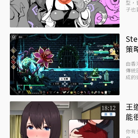
型，
S
策
由香
傳統
成的
王
能
你有