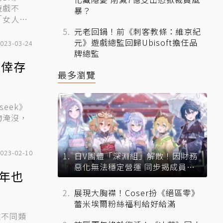
遊戲不
暴？
「女人，
元老回鍋！前《刺客教條：維京紀
元》遊戲總監回歸Ubisoft擔任品
023-03-24
牌總監
款倖存
最多瀏覽
物淹沒，
023-02-10
日V團體「深淵組」解散！因財務
惡化無法穩定營運 同步揭成員未
3年也
來去向
展現大胸襟！Coser扮《絕區零》
蕾米埃爾粉絲福利給好給滿
款不同類