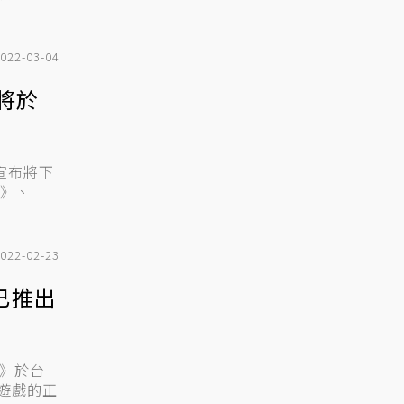
022-03-04
散將於
今日宣布將下
t》、
022-02-23
已推出
店》於台