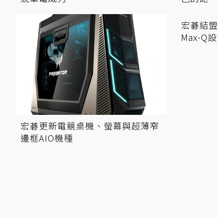
宏碁結盟
宏碁更新電競桌機、螢幕與超薄窄
Max-
邊框AIO機種