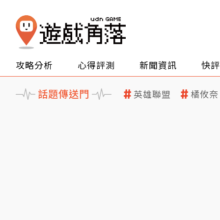
攻略分析
心得評測
新聞資訊
快評
話題傳送門
英雄聯盟
橘攸奈