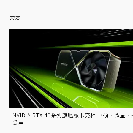
宏碁
NVIDIA RTX 40系列旗艦顯卡亮相 華碩、微星
受惠