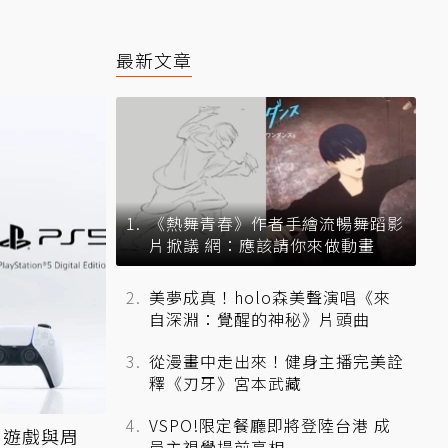
最新文章
《熱舞青春》作者手繪流暢舞蹈影
片掀議 網：應該請你來做動畫
美夢成真！holo森美聲演唱《來
自深淵：覺醒的神秘》片頭曲
從漫畫中走出來！健身主播完美詮
釋《刃牙》宮本武藏
VSPO!限定餐廳即將登陸台港 成
、遊戲與周
員主視覺提前亮相