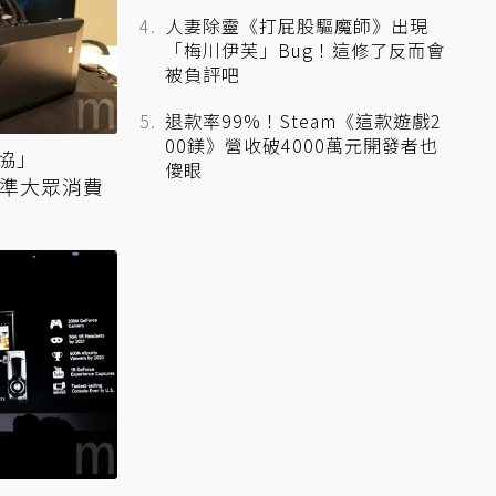
人妻除靈《打屁股驅魔師》出現
「梅川伊芙」Bug！這修了反而會
被負評吧
退款率99%！Steam《這款遊戲2
00鎂》營收破4000萬元開發者也
協」
傻眼
瞄準大眾消費