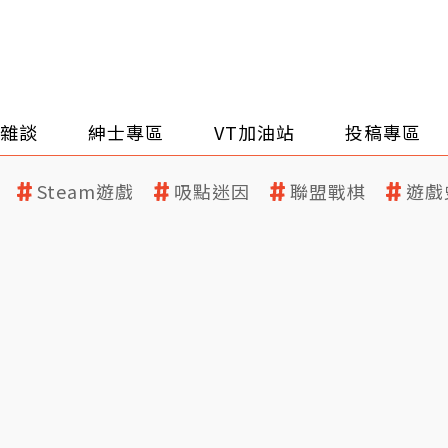
雜談
紳士專區
VT加油站
投稿專區
Steam遊戲
吸點迷因
聯盟戰棋
遊戲