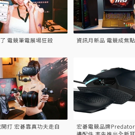
了 電競筆電展場狂殺
資訊月新品 電競成焦
戰開打 宏碁靠真功夫走自
宏碁電競品牌Predat
邊配件 率先推出全新