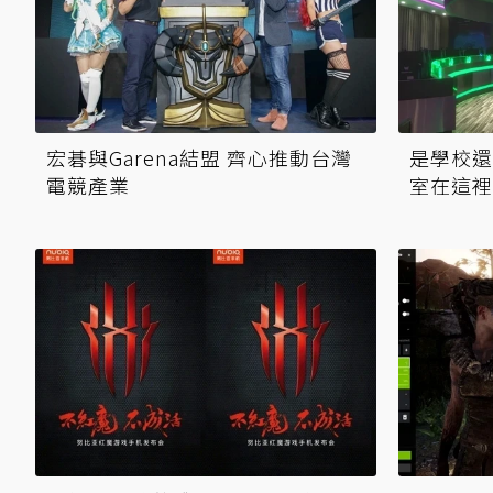
宏碁與Garena結盟 齊心推動台灣
是學校還
電競產業
室在這裡