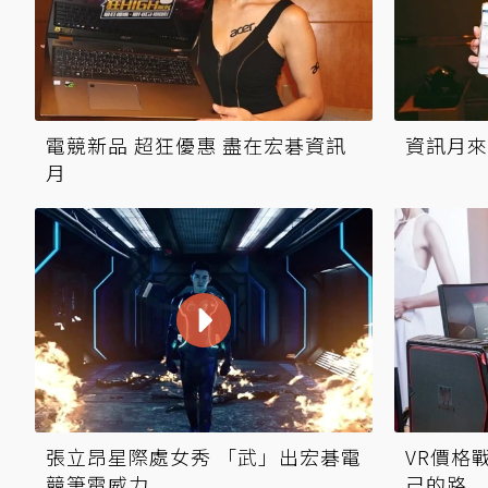
電競新品 超狂優惠 盡在宏碁資訊
資訊月來
月
張立昂星際處女秀 「武」出宏碁電
VR價格
競筆電威力
己的路