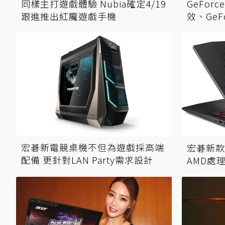
同樣主打遊戲體驗 Nubia確定4/19
GeForc
跟進推出紅魔遊戲手機
效、GeF
宏碁新電競桌機不但為遊戲採高端
宏碁新款
配備 更針對LAN Party需求設計
AMD處