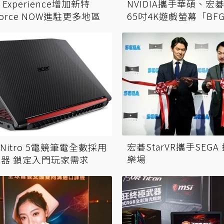
e Experience增加新特
NVIDIA攜手華碩、宏碁
orce NOW進駐更多地區
65吋4K遊戲螢幕「BF
宏碁S​tarVR攜手SEG
Nitro 5電競筆電全數採用
樂​場
理器 鎖定入門玩家需求