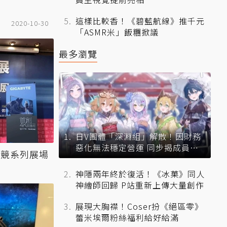
這樣比較香！《碧藍航線》推千元
2020-10-30
「ASMR米」飯糰掀議
最多瀏覽
日V團體「深淵組」解散！因財務
惡化無法穩定營運 同步揭成員未
電競系列展場
來去向
神隱兩年終於復活！《冰菓》同人
神繪師回歸 P站重新上傳大量創作
展現大胸襟！Coser扮《絕區零》
蕾米埃爾粉絲福利給好給滿