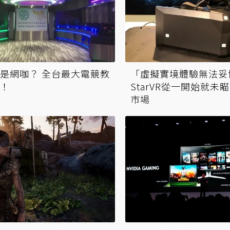
是網咖？ 全台最大電競教
「虛擬實境體驗無法妥
！
StarVR從一開始就未
市場