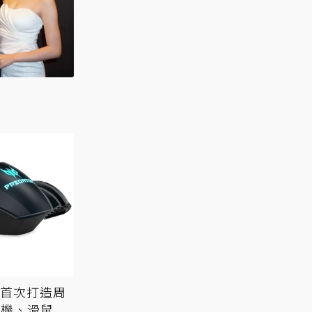
點
or首次打造周
耳機、滑鼠