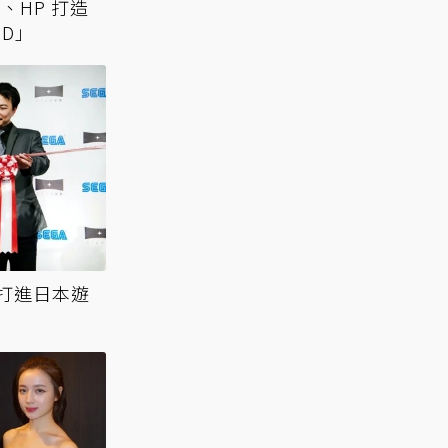
、HP 打造
GD」
A 打進日本遊