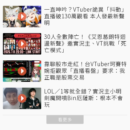
一直呻吟？VTuber詭異「抖動」
直播破130萬觀看 本人發最新聲
明
30人全數陣亡！《艾恩葛朗特迴
盪新聲》邀實況主、VT挑戰「死
亡模式」
靠聊股市走紅！台VTuber珂賽特
婉拒觀眾「直播看盤」要求：我
正職是股票交易
LOL／1等就全錯？實況主小明
劍魔開噴Bin厄薩斯：根本不會
玩
看更多