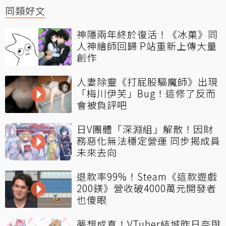
同類好文
神隱兩年終於復活！《冰菓》同
人神繪師回歸 P站重新上傳大量
創作
人妻除靈《打屁股驅魔師》出現
「梅川伊芙」Bug！這修了反而
會被負評吧
日V團體「深淵組」解散！因財
務惡化無法穩定營運 同步揭成員
未來去向
退款率99%！Steam《這款遊戲
200鎂》營收破4000萬元開發者
也傻眼
夢想成真！VTuber結城昨日奈與