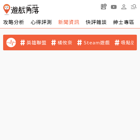
攻略分析
心得評測
新聞資訊
快評雜談
紳士專區
英雄聯盟
橘攸奈
Steam遊戲
吸點迷