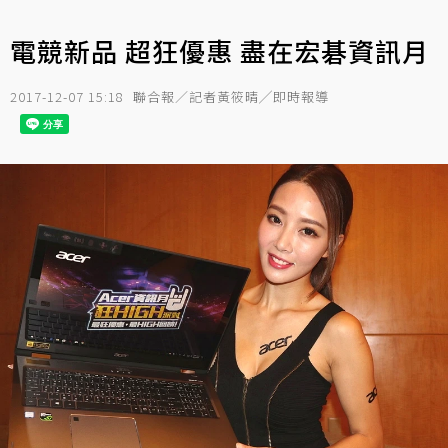
電競新品 超狂優惠 盡在宏碁資訊月
2017-12-07 15:18
聯合報／記者黃筱晴╱即時報導