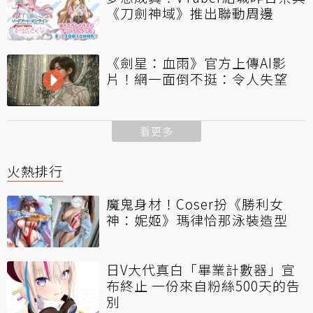
《刀劍神域》推出聯動周邊
《劍星：血雨》官方上傳AI影
片！網一面倒不挺：令人失望
看更多
火熱排行
魔鬼身材！Coser扮《勝利女
神：妮姬》瑪律恰那泳裝造型
日V大代真白「畢業計數器」宣
布終止 一份來自粉絲500天的告
別