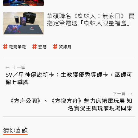
華碩聯名《蜘蛛人：無家日》 買
指定筆電送「蜘蛛人限量禮盒」
電競筆電
宏碁
資訊月
←
上一篇
SV／星神傳說新卡：主教獲優秀導師卡，巫師可
偷七職牌
下一篇
→
《方舟公園》、《方塊方舟》魅力席捲電玩展 知
名實況主與玩家現場同樂
猜你喜歡