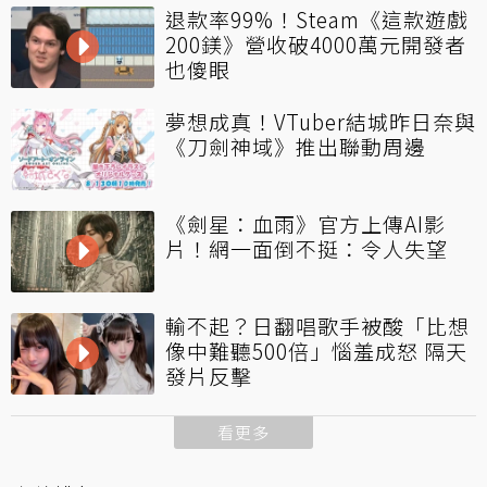
退款率99%！Steam《這款遊戲
200鎂》營收破4000萬元開發者
也傻眼
夢想成真！VTuber結城昨日奈與
《刀劍神域》推出聯動周邊
《劍星：血雨》官方上傳AI影
片！網一面倒不挺：令人失望
輸不起？日翻唱歌手被酸「比想
像中難聽500倍」惱羞成怒 隔天
發片反擊
看更多