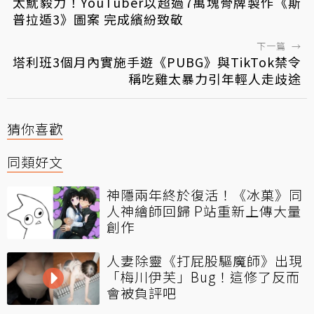
太魷毅力！YouTuber以超過7萬塊骨牌製作《斯
普拉遁3》圖案 完成繽紛致敬
下一篇
→
塔利班3個月內實施手遊《PUBG》與TikTok禁令
稱吃雞太暴力引年輕人走歧途
猜你喜歡
同類好文
神隱兩年終於復活！《冰菓》同
人神繪師回歸 P站重新上傳大量
創作
人妻除靈《打屁股驅魔師》出現
「梅川伊芙」Bug！這修了反而
會被負評吧