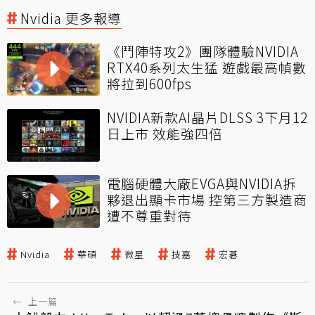
Nvidia 更多報導
《鬥陣特攻2》團隊體驗NVIDIA
RTX40系列太生猛 遊戲最高幀數
將拉到600fps
NVIDIA新款AI晶片DLSS 3下月12
日上市 效能強四倍
電腦硬體大廠EVGA與NVIDIA拆
夥退出顯卡市場 控第三方製造商
遭不尊重對待
Nvidia
華碩
微星
技嘉
宏碁
←
上一篇