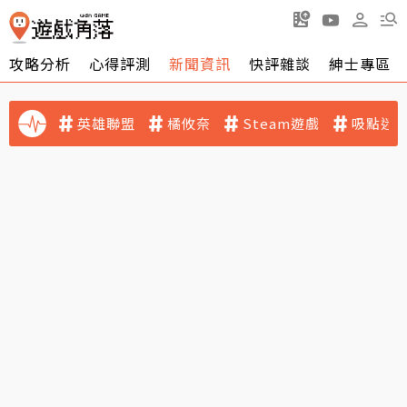
攻略分析
心得評測
新聞資訊
快評雜談
紳士專區
英雄聯盟
橘攸奈
Steam遊戲
吸點迷