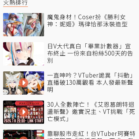
火熱排行
魔鬼身材！Coser扮《勝利女
神：妮姬》瑪律恰那泳裝造型
日V大代真白「畢業計數器」宣
布終止 一份來自粉絲500天的告
別
一直呻吟？VTuber詭異「抖動」
直播破130萬觀看 本人發最新聲
明
30人全數陣亡！《艾恩葛朗特迴
盪新聲》邀實況主、VT挑戰「死
亡模式」
靠聊股市走紅！台VTuber珂賽特