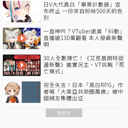
日V大代真白「畢業計數器」宣
布終止 一份來自粉絲500天的告
別
一直呻吟？VTuber詭異「抖動」
直播破130萬觀看 本人發最新聲
明
30人全數陣亡！《艾恩葛朗特迴
盪新聲》邀實況主、VT挑戰「死
亡模式」
完全失言！日本「黑白RPG」作
者喊「大東亞共榮圈萬歲」被中
國網友集體出征
看更多