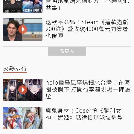
聲明還原始末稱對方「不願與他
共事」
退款率99%！Steam《這款遊戲
200鎂》營收破4000萬元開發者
也傻眼
看更多
火熱排行
holo儒烏風亭螺鈿來台灣！在海
關被攔下 打開行李箱現場一陣尷
尬
魔鬼身材！Coser扮《勝利女
神：妮姬》瑪律恰那泳裝造型