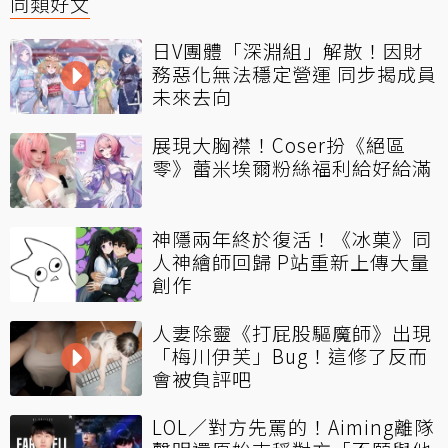
同類好文
日V團體「深淵組」解散！因財
務惡化無法穩定營運 同步揭成員
未來去向
展現大胸襟！Coser扮《絕區
零》蕾米埃爾粉絲福利給好給滿
神隱兩年終於復活！《冰菓》同
人神繪師回歸 P站重新上傳大量
創作
人妻除靈《打屁股驅魔師》出現
「梅川伊芙」Bug！這修了反而
會被負評吧
LOL／對方先罵的！Aiming離隊