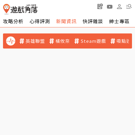
攻略分析
心得評測
新聞資訊
快評雜談
紳士專區
英雄聯盟
橘攸奈
Steam遊戲
吸點迷