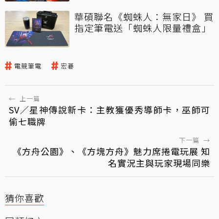
華碩聯名《蜘蛛人：無家日》 買
指定筆電送「蜘蛛人限量禮盒」
電競筆電
宏碁
←
上一篇
SV／星神傳說新卡：主教獲優秀導師卡，巫師可
偷七職牌
下一篇
→
《方舟公園》、《方塊方舟》魅力席捲電玩展 知
名實況主與玩家現場同樂
猜你喜歡