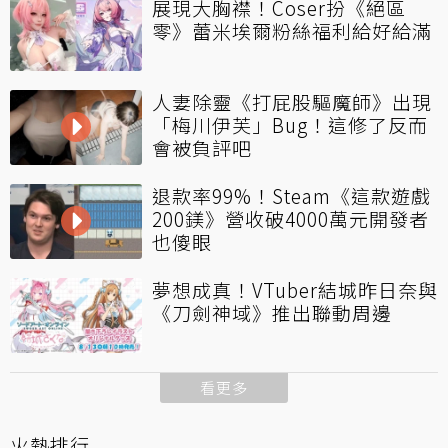
展現大胸襟！Coser扮《絕區
零》蕾米埃爾粉絲福利給好給滿
人妻除靈《打屁股驅魔師》出現
「梅川伊芙」Bug！這修了反而
會被負評吧
退款率99%！Steam《這款遊戲
200鎂》營收破4000萬元開發者
也傻眼
夢想成真！VTuber結城昨日奈與
《刀劍神域》推出聯動周邊
看更多
火熱排行