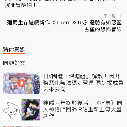
展開冒險吧！
下一篇
→
殭屍生存遊戲新作《Them & Us》體驗有如惡靈
古堡的恐怖冒險
猜你喜歡
同類好文
日V團體「深淵組」解散！因財
務惡化無法穩定營運 同步揭成員
未來去向
神隱兩年終於復活！《冰菓》同
人神繪師回歸 P站重新上傳大量
創作