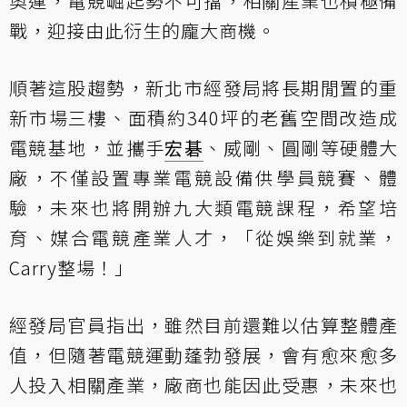
奧運，電競崛起勢不可擋，相關產業也積極備
戰，迎接由此衍生的龐大商機。
順著這股趨勢，新北市經發局將長期閒置的重
新市場三樓、面積約340坪的老舊空間改造成
電競基地，並攜手
宏碁
、威剛、圓剛等硬體大
廠，不僅設置專業電競設備供學員競賽、體
驗，未來也將開辦九大類電競課程，希望培
育、媒合電競產業人才，「從娛樂到就業，
Carry整場！」
經發局官員指出，雖然目前還難以估算整體產
值，但隨著電競運動蓬勃發展，會有愈來愈多
人投入相關產業，廠商也能因此受惠，未來也