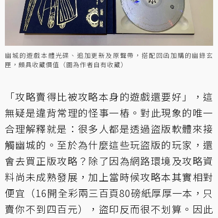
幽城的遊戲本體光碟、追加更新及原聲帶，搭配回函加購的幽錄玄
匣，頗具收藏價值（圖為作者自有收藏）
「攻略賣得比被攻略本身的遊戲還要好」，這
無疑是違背常理的怪事一樁。對此現象的唯一
合理解釋就是：很多人都是透過盜版軟體來接
觸幽城的。至於為什麼這些玩盜版的玩家，還
會去買正版攻略？除了因為網路環境及攻略資
料尚未成熟發展，加上當時候攻略本其實相對
便宜（16開全彩兩三百頁80磅紙厚厚一本，只
賣你不到四百元），盜印反而很不划算。因此