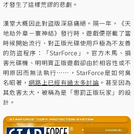
才發生了這樣荒謬的悲劇。
漢堂大概因此對盜版深惡痛絕。隔一年，《天
地劫外章－寰神結》發行時，遊戲便搭載了當
時候開始流行、對正版光碟使用戶極為不友善
的防盜程序：「
StarForce
」。官方木馬、損
害光碟機、明明買正版遊戲卻由於相容性或不
明原因而無法執行⋯⋯，StarForce是如何臭
名昭著，
網路上已經有過太多討論
。甚至因為
其危害太大，被稱為是「懲罰正版玩家」的設
計。