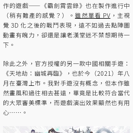
作的遊戲——《霸劍霄雲錄》也在製作進行中
（稍有難產的感覺？）。
雖然單看 PV
，主視
覺 3D 化之後的戰鬥表現，遠不如過去點陣圖
動畫有魄力，卻還是讓老漢堂迷不禁想期待一
下。
除此之外，官方授權的另一款中國相關手遊：
《天地劫：幽城再臨》，也於今（2021）年八
月在臺灣上市。我對手遊沒有概念，但本作雖
然畫風和過往相去甚遠，畢竟是比較符合當代
的大眾審美標準，而遊戲演出效果顯然也有用
心⋯⋯。