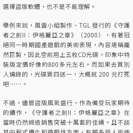
選擇盜版軟體，也不是不能理解。
舉例來說，風雷小組製作、TGL 發行的《守護
者之劍II：伊格麗亞之章》（2000），有著冠
絕同一時期國產遊戲的美術表現，內容堪稱龐
然巨製，因此空前用上五枚CD光碟，印象中特
裝版定價好像約800多元左右。而如果去買別
人燒錄的，光碟買四送一，大概就 200 元打死
吧⋯⋯。
不過，儘管盜版風氣盛行，作為備受玩家期待
的續作，《守護者之劍II：伊格麗亞之章》在
當時仍然締造銷售突破十萬套的佳績。且不談
其中程式優化和遊戲性方面，有頗多受人詬病