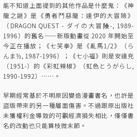
能不知道上面提到的其他作品是什麼鬼：《神
龍之謎》是《勇者鬥惡龍：達伊的大冒險》
（DRAGON QUEST - ダイの大冒険-, 1989-
1996）的舊名——新版動畫從 2020 年開始至
今正在播放；《七笑拳》是《亂馬1/2》（ら
んま½, 1987-1996）；《七小福》則是安達充
（1951-）的《彩虹辣椒》（虹色とうがらし,
1990-1992）⋯⋯。
早期經常基於不明原因變造漫畫書名，也許是
盜版帶來的另一種層面傷害。不過跟原出版社
未獲權利金導致的可觀經濟損失相比，僅僅書
名的改動也只能算枝微末節。