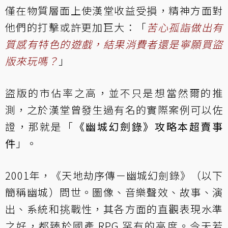
僅在物質層面上使漢堂收益受損，精神方面對
他們的打擊或許更加巨大：「
苦心孤詣做出有
質感有特色的遊戲，結果消費者還是寧願買盜
版來玩嗎？
」
盜版的市佔率之高，並不只是想當然爾的推
測，之於漢堂曾發生過有名的實際案例可以佐
證，那就是「
《幽城幻劍錄》攻略本超賣事
件
」。
2001年，《天地劫序傳－幽城幻劍錄》（以下
簡稱幽城）問世。圖像、音樂聲效、故事、演
出、系統和挑戰性，其各方面的直觀表現水準
之好，都臻於國產 RPG 罕有的高度。今天若