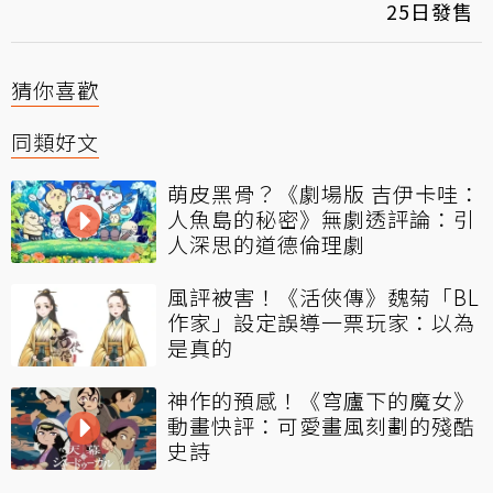
25日發售
猜你喜歡
同類好文
萌皮黑骨？《劇場版 吉伊卡哇：
人魚島的秘密》無劇透評論：引
人深思的道德倫理劇
風評被害！《活俠傳》魏菊「BL
作家」設定誤導一票玩家：以為
是真的
神作的預感！《穹廬下的魔女》
動畫快評：可愛畫風刻劃的殘酷
史詩