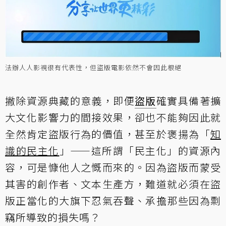
法辦人人影視很有代表性，但盜版電影依然不會因此根絕
撇除資源典藏的意義，即便
盜版
確實具備著擴
大文化影響力的間接效果，卻也不能夠因此就
全然肯定盜版行為的價值，甚至於褒揚為「
知
識的民主化
」——這所謂「民主化」的資源內
容，可是慷他人之慨而來的。因為盜版而蒙受
其害的創作者、文本生產方，難道就必須在盜
版正當化的大旗下忍氣吞聲、承擔那些因為剽
竊所導致的損失嗎？