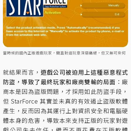
當時候的國內正版遊戲玩家，簡直對這玩意深惡痛絕，但又無可奈何
就結果而言，
遊戲公司被迫用上這種惡意程式
防盜，導致了最終玩家和廠商雙輸的局面
：廠
商本是因為盜版問題，才採用如此防盜手段，
但 StarForce 其實並未真的有效遏止盜版軟體
產生，反而因為其運行上對資訊安全和電腦硬
體本身的危害，導致本來支持正版的玩家對遊
戲公司失去信任，繼而不再花費在正版軟體