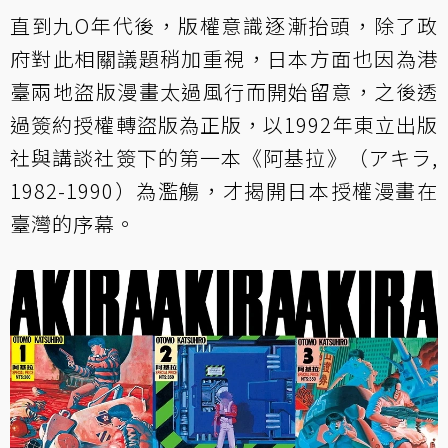
直到九O年代後，版權意識逐漸抬頭，除了政
府對此相關議題稍加重視，日本方面也因為港
臺兩地盜版漫畫太過風行而開始留意，之後透
過簽約授權轉盜版為正版，以1992年東立出版
社與講談社簽下的第一本
《阿基拉》
（アキラ,
1982-1990）為濫觴，才揭開日本授權漫畫在
臺灣的序幕。