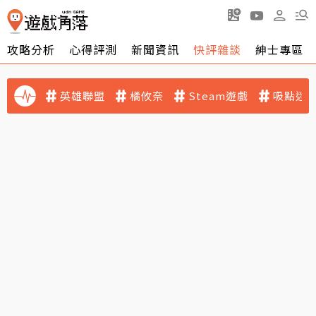
攻略分析
心得評測
新聞資訊
快評雜談
紳士專區
英雄聯盟
橘攸奈
Steam遊戲
吸點迷