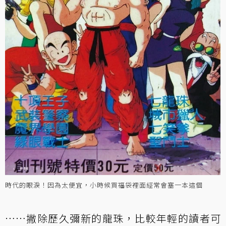
時代的眼淚！因為太便宜，小時候買福袋裡面經常會塞一本這個
⋯⋯撇除歷久彌新的龍珠，比較年輕的讀者可