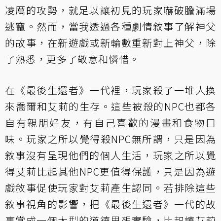
凌厲的攻勢，就足以讓初見的玩家嚇破膽滿場
逃竄。然而，當我透過各種劇情敘事了解神父
的故事，在新遊戲或新輪數重新對上神父，除
了熟悉，更多了敬意和憐惜。
在《最後生還者》一代裡，玩家殺了一堆人換
來喬爾和艾莉的生存。這些被殺的NPC也都各
自有親朋好友，有自己喜歡的漫畫和食物口
味。玩家之所以覺得殺NPC無所謂，只是因為
敘事沒有呈現他們的個人生活，玩家之所以覺
得艾莉比起其他NPC更值得保護，只是因為遊
戲敘事促使玩家對艾莉產生認同。若排除這些
敘事視角的影響，把《最後生還者》一代的故
事當成一個大型的道德思想實驗，比起讓艾莉