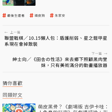
最後生還者
頑皮狗
朱家安
←
上一篇
聯盟戰棋／10.15懶人包：盾護削弱、星之鎧甲星
系現在會掉散裝
下一篇
→
紳士向／《田舎の性活》來去鄉下照顧黑肉堂
妹，只有美術滿分的動畫播放器
猜你喜歡
同類好文
萌皮黑骨？《劇場版 吉伊卡哇：