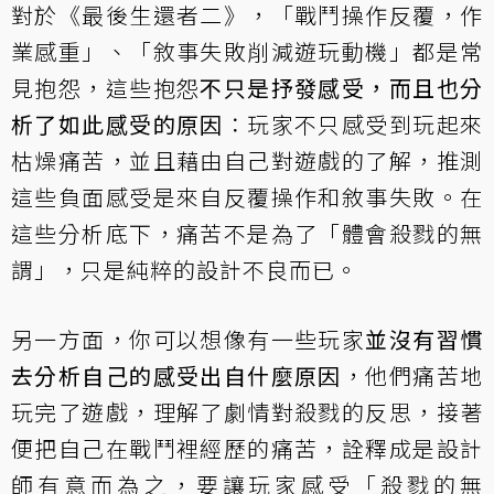
對於《最後生還者二》，「戰鬥操作反覆，作
業感重」、「敘事失敗削減遊玩動機」都是常
見抱怨，這些抱怨
不只是抒發感受，而且也分
析了如此感受的原因
：玩家不只感受到玩起來
枯燥痛苦，並且藉由自己對遊戲的了解，推測
這些負面感受是來自反覆操作和敘事失敗。在
這些分析底下，痛苦不是為了「體會殺戮的無
謂」，只是純粹的設計不良而已。
另一方面，你可以想像有一些玩家
並沒有習慣
去分析自己的感受出自什麼原因
，他們痛苦地
玩完了遊戲，理解了劇情對殺戮的反思，接著
便把自己在戰鬥裡經歷的痛苦，詮釋成是設計
師有意而為之，要讓玩家感受「殺戮的無