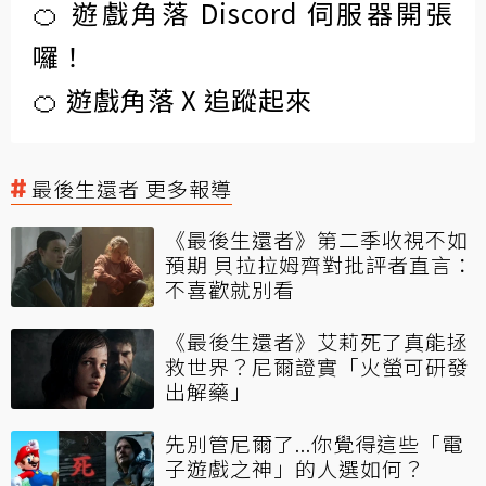
🍊 遊戲角落 Discord 伺服器開張
囉！
🍊 遊戲角落 X 追蹤起來
最後生還者 更多報導
《最後生還者》第二季收視不如
預期 貝拉拉姆齊對批評者直言：
不喜歡就別看
《最後生還者》艾莉死了真能拯
救世界？尼爾證實「火螢可研發
出解藥」
先別管尼爾了...你覺得這些「電
子遊戲之神」的人選如何？