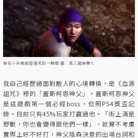
無名小兵被趙雲撞死的一瞬間 圖：真三國無雙七
我自己經歷過面對敵人的心境轉換，是《血源
詛咒》裡的「蓋斯柯恩神父」。蓋斯柯恩神父
是這遊戲第一個必經boss，但照PS4獎盃記
錄，目前只有45%玩家打贏過他。「街上滿是
野獸，你也會變得跟他們一樣」，就算不考慮
實際上好不好打，神父陰森決意的出場台詞和