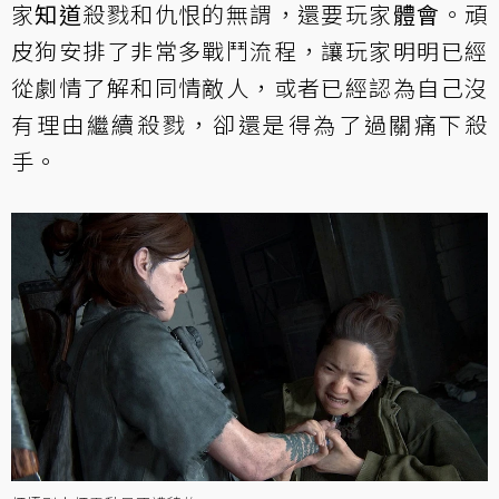
家
知道
殺戮和仇恨的無謂，還要玩家
體會
。頑
皮狗安排了非常多戰鬥流程，讓玩家明明已經
從劇情了解和同情敵人，或者已經認為自己沒
有理由繼續殺戮，卻還是得為了過關痛下殺
手。