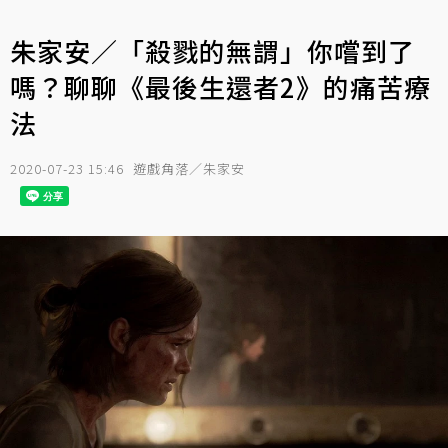
朱家安／「殺戮的無謂」你嚐到了
嗎？聊聊《最後生還者2》的痛苦療
法
2020-07-23 15:46
遊戲角落／朱家安