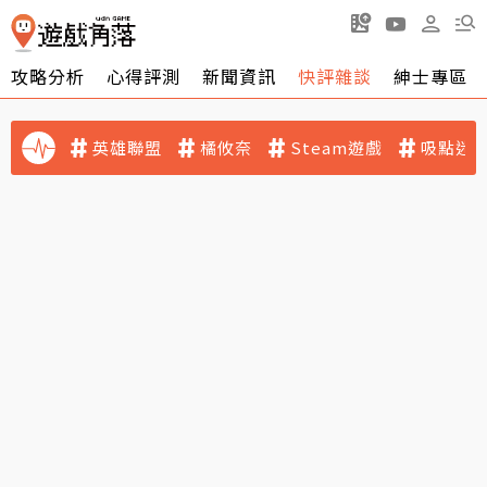
攻略分析
心得評測
新聞資訊
快評雜談
紳士專區
英雄聯盟
橘攸奈
Steam遊戲
吸點迷