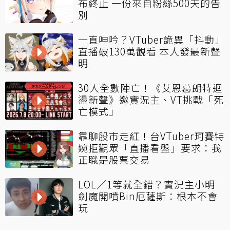
布終止 一份來自粉絲500天的告
別
一直呻吟？VTuber詭異「抖動」
直播破130萬觀看 本人發最新聲
明
30人全數陣亡！《艾恩葛朗特迴
盪新聲》邀實況主、VT挑戰「死
亡模式」
靠聊股市走紅！台VTuber珂賽特
婉拒觀眾「直播看盤」要求：我
正職是股票交易
LOL／1等就全錯？實況主小明
劍魔開噴Bin厄薩斯：根本不會
玩