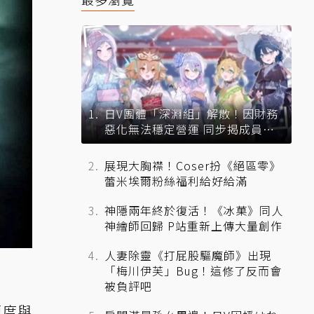
日V團體「深淵組」解散！因財務
惡化無法穩定營運 同步揭成員未
來去向
展現大胸襟！Coser扮《絕區零》
蕾米埃爾粉絲福利給好給滿
神隱兩年終於復活！《冰菓》同人
神繪師回歸 P站重新上傳大量創作
人妻除靈《打屁股驅魔師》出現
「梅川伊芙」Bug！這修了反而會
被負評吧
題度與