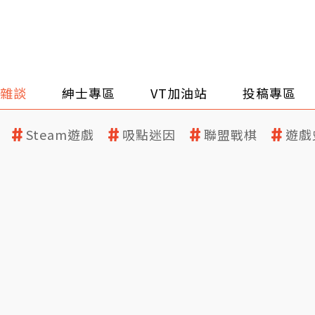
雜談
紳士專區
VT加油站
投稿專區
Steam遊戲
吸點迷因
聯盟戰棋
遊戲