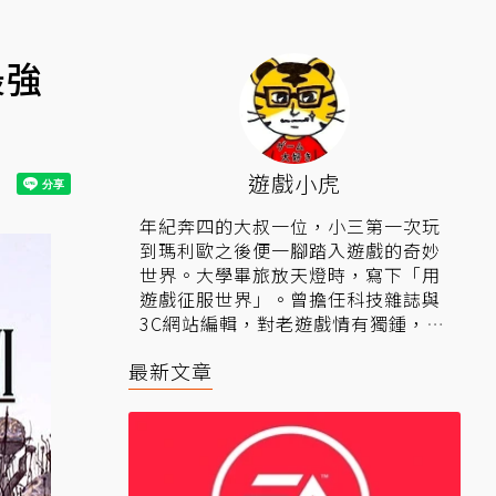
最強
遊戲小虎
年紀奔四的大叔一位，小三第一次玩
到瑪利歐之後便一腳踏入遊戲的奇妙
世界。大學畢旅放天燈時，寫下「用
遊戲征服世界」。曾擔任科技雜誌與
3C網站編輯，對老遊戲情有獨鍾，盼
望社會有天能重返過往遊戲榮景時
最新文章
光。
▍相關連結：
粉絲專頁
、
Youtube頻
道
。