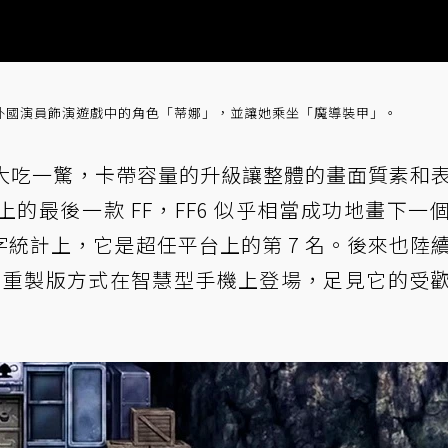
來外國演員飾演遊戲中的角色「蒂娜」，並讓她乘坐「魔導裝甲」。
家都大吃一驚，卡帶容量的升級讓整體的畫面質素和
的最後一款 FF，FF6 似乎相當成功地畫下一
統計上，它是超任平台上的第 7 名。後來也陸
、甚至還以重製版方式在智慧型手機上登場，足見它的受