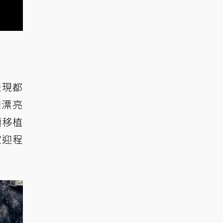
表現都
個漂亮
續移植
歡迎程