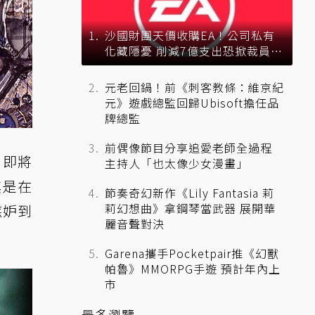
沙國財團天價收購EA！公司私有
化藏隱憂 削減7億支出恐掀裁員風
暴？
元老回鍋！前《刺客教條：維京紀
元》遊戲總監回歸Ubisoft擔任品
牌總監
前偶像節目分享追愛老師全過程
 即將
主持人「也太像少女漫畫」
其是在
節奏奇幻新作《Lily Fantasia 莉
莉幻想曲》拿鋼琴當武器 展開華
嫉妒到
麗音聲對決
Garena攜手Pocketpair推《幻獸
帕魯》MMORPG手遊 預計年內上
市
最多瀏覽