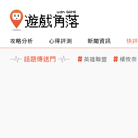
攻略分析
心得評測
新聞資訊
快評
話題傳送門
英雄聯盟
橘攸奈