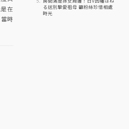
房間滿是孫女周邊！日V因幡はね
る送別摯愛祖母 籲粉絲珍惜相處
就是在
時光
），當時