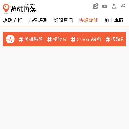
攻略分析
心得評測
新聞資訊
快評雜談
紳士專區
英雄聯盟
橘攸奈
Steam遊戲
吸點迷