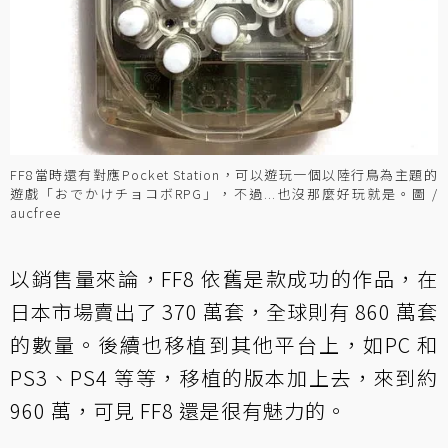
FF8當時還有對應Pocket Station，可以遊玩一個以陸行鳥為主題的
遊戲「おでかけチョコボRPG」，不過...也沒那麼好玩就是。圖 /
aucfree
以銷售量來論，FF8 依舊是款成功的作品，在
日本市場賣出了 370 萬套，全球則有 860 萬套
的數量。後續也移植到其他平台上，如PC 和
PS3、PS4 等等，移植的版本加上去，來到約
960 萬，可見 FF8 還是很有魅力的。