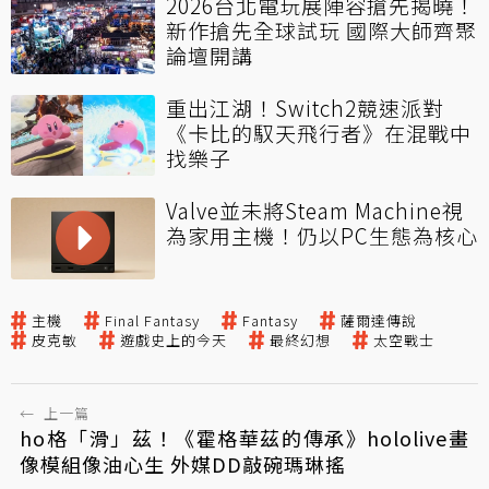
2026台北電玩展陣容搶先揭曉！
新作搶先全球試玩 國際大師齊聚
論壇開講
重出江湖！Switch2競速派對
《卡比的馭天飛行者》在混戰中
找樂子
Valve並未將Steam Machine視
為家用主機！仍以PC生態為核心
主機
Final Fantasy
Fantasy
薩爾達傳說
皮克敏
遊戲史上的今天
最終幻想
太空戰士
←
上一篇
ho格「滑」茲！《霍格華茲的傳承》hololive畫
像模組像油心生 外媒DD敲碗瑪琳搖