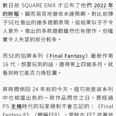
數日前 SQUARE ENIX 才公布了他們
2022 年
的財報
，顯而易見地營收未達預期，對比前陣
子SE社推出的諸多遊戲表現，這結果似乎不令
人意外。推出的多款遊戲雖然也有傑作，但確
實令人失望的部分較多。
而SE的招牌系列《
Final Fantasy
》最新作第
16 代，想要玩到的話，還得等上四個多月。就
看到時它能否力挽狂瀾。
將時間倒回 24 年前的今天，碰巧就是該系列
中也相當出色的一款作品問世之日。歷經過
PS
主機
時代的玩家絕對不會忘記的：《Final
Fantasy 8》（簡稱FF8），當時在 FF7 完美地