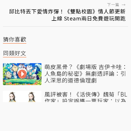
下一篇
→
邱比特丟下愛情炸彈！《雙點校園》情人節更新
上線 Steam兩日免費遊玩開跑
猜你喜歡
同類好文
萌皮黑骨？《劇場版 吉伊卡哇：
人魚島的秘密》無劇透評論：引
人深思的道德倫理劇
風評被害！《活俠傳》魏菊「BL
作家」設定誤導一票玩家：以為
是真的
神作的預感！《穹廬下的魔女》
動畫快評：可愛畫風刻劃的殘酷