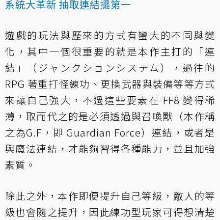
系統大革新 抽取連結擺第一
遊戲的玩法與歷來的方式有蠻大的不同與變
化，其中一個很重要的就是本作主打的「連
結」（ジャンクションシステム），過往的
RPG 著重打怪練功、更換武器與裝備等等方式
來讓自己強大，不過這些要素在 FF8 變得稀
薄，取而代之的是必須透過與召喚獸（本作稱
之為G.F，即 Guardian Force）連結，或者是
與魔法連結，才能夠習得各種能力，並且加強
素質。
除此之外，本作即便提升自己等級，敵人的等
級也會隨之提升，因此練功型玩家可得想清楚