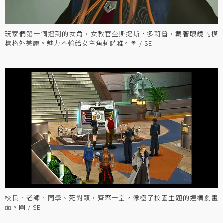
玩家們第一個遇到的女角，女教官奎斯提斯·多莉普，戴著眼鏡的模
樣格外美麗。魅力不輸給女主角莉諾雅。圖 / SE
校長、老師、同學、死對頭，齊聚一堂，像極了校園主題的連續劇畫
面。圖 / SE