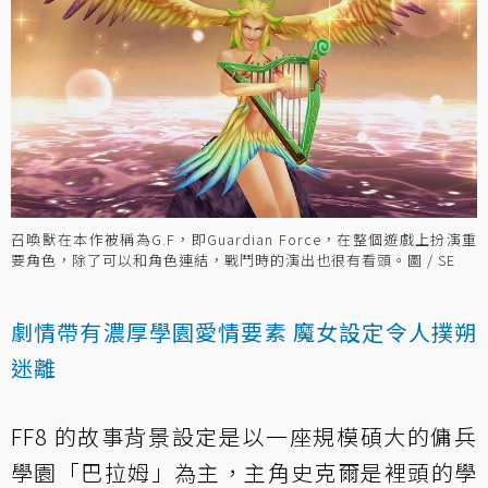
召喚獸在本作被稱為G.F，即Guardian Force，在整個遊戲上扮演重
要角色，除了可以和角色連結，戰鬥時的演出也很有看頭。圖 / SE
劇情帶有濃厚學園愛情要素 魔女設定令人撲朔
迷離
FF8 的故事背景設定是以一座規模碩大的傭兵
學園「巴拉姆」為主，主角史克爾是裡頭的學