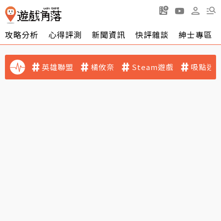
攻略分析
心得評測
新聞資訊
快評雜談
紳士專區
英雄聯盟
橘攸奈
Steam遊戲
吸點迷