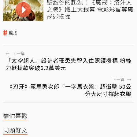
聖盔谷的起源！《魔戒：洛汗人
之戰》躍上大銀幕 電影彩蛋等魔
戒迷挖掘
魔戒
←
上一篇
「太空超人」設計者罹患失智入住照護機構 粉絲
力挺捐款突破6.2萬美元
下一篇
→
《刃牙》範馬勇次郎「一字馬衣架」超衝擊 50公
分大尺寸撐起衣服
猜你喜歡
同類好文