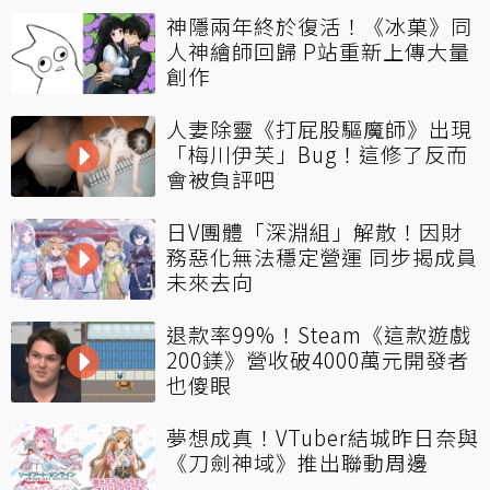
神隱兩年終於復活！《冰菓》同
人神繪師回歸 P站重新上傳大量
創作
人妻除靈《打屁股驅魔師》出現
「梅川伊芙」Bug！這修了反而
會被負評吧
日V團體「深淵組」解散！因財
務惡化無法穩定營運 同步揭成員
未來去向
退款率99%！Steam《這款遊戲
200鎂》營收破4000萬元開發者
也傻眼
夢想成真！VTuber結城昨日奈與
《刀劍神域》推出聯動周邊