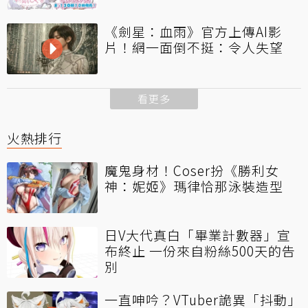
《劍星：血雨》官方上傳AI影
片！網一面倒不挺：令人失望
看更多
火熱排行
魔鬼身材！Coser扮《勝利女
神：妮姬》瑪律恰那泳裝造型
日V大代真白「畢業計數器」宣
布終止 一份來自粉絲500天的告
別
一直呻吟？VTuber詭異「抖動」