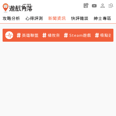
攻略分析
心得評測
新聞資訊
快評雜談
紳士專區
英雄聯盟
橘攸奈
Steam遊戲
吸點迷