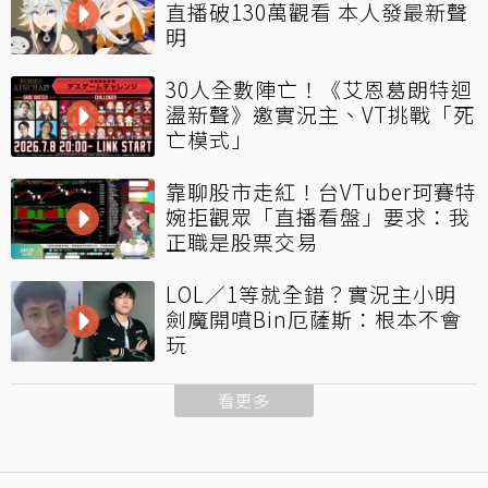
直播破130萬觀看 本人發最新聲
明
30人全數陣亡！《艾恩葛朗特迴
盪新聲》邀實況主、VT挑戰「死
亡模式」
靠聊股市走紅！台VTuber珂賽特
婉拒觀眾「直播看盤」要求：我
正職是股票交易
LOL／1等就全錯？實況主小明
劍魔開噴Bin厄薩斯：根本不會
玩
看更多