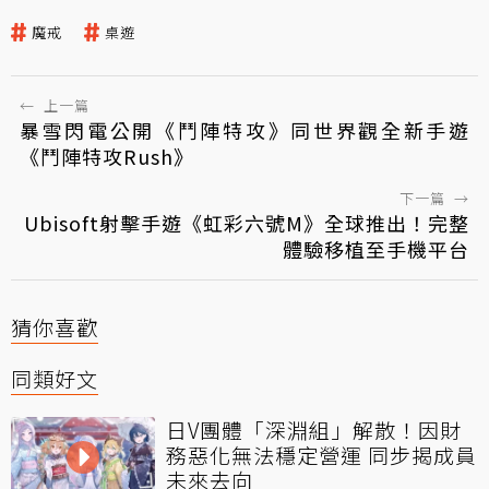
魔戒
桌遊
←
上一篇
暴雪閃電公開《鬥陣特攻》同世界觀全新手遊
《鬥陣特攻Rush》
下一篇
→
Ubisoft射擊手遊《虹彩六號M》全球推出！完整
體驗移植至手機平台
猜你喜歡
同類好文
日V團體「深淵組」解散！因財
務惡化無法穩定營運 同步揭成員
未來去向