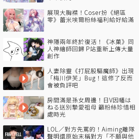
展現大胸襟！Coser扮《絕區
零》蕾米埃爾粉絲福利給好給滿
神隱兩年終於復活！《冰菓》同
人神繪師回歸 P站重新上傳大量
創作
人妻除靈《打屁股驅魔師》出現
「梅川伊芙」Bug！這修了反而
會被負評吧
房間滿是孫女周邊！日V因幡は
ねる送別摯愛祖母 籲粉絲珍惜相
處時光
LOL／對方先罵的！Aiming離隊
聲明還原始末稱對方「不願與他