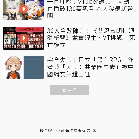
一直呻吟？VTuber詭異「抖動」
直播破130萬觀看 本人發最新聲
明
30人全數陣亡！《艾恩葛朗特迴
盪新聲》邀實況主、VT挑戰「死
亡模式」
完全失言！日本「黑白RPG」作
者喊「大東亞共榮圈萬歲」被中
國網友集體出征
看更多
聯合線上公司 著作權所有 ©2021