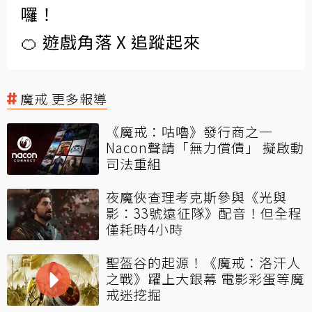
囉！
🍊 遊戲角落 X 追蹤起來
魔戒 更多報導
《魔戒：咕嚕》發行商之一
Nacon聲請「無力償債」 擬啟動
司法重組
夜魔俠查理考克斯參與《光與
影：33號遠征隊》配音！但全程
僅耗時4小時
聖盔谷的起源！《魔戒：洛汗人
之戰》躍上大銀幕 電影彩蛋等魔
戒迷挖掘