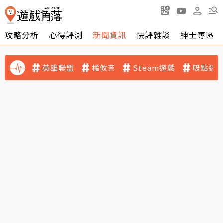
攻略分析
心得評測
新聞資訊
快評雜談
紳士專區
英雄聯盟
橘攸奈
Steam遊戲
吸點迷