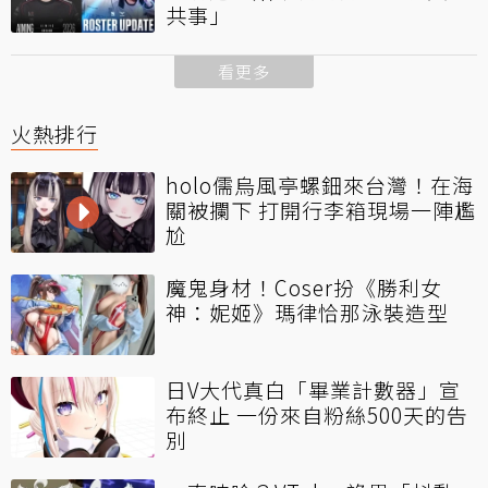
共事」
看更多
火熱排行
holo儒烏風亭螺鈿來台灣！在海
關被攔下 打開行李箱現場一陣尷
尬
魔鬼身材！Coser扮《勝利女
神：妮姬》瑪律恰那泳裝造型
日V大代真白「畢業計數器」宣
布終止 一份來自粉絲500天的告
別