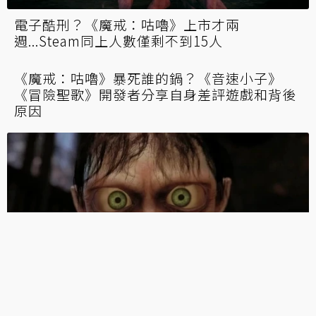
誰給的勇氣？《魔戒：咕嚕》也有SpeedRun
挑戰 全球僅兩人達成紀錄