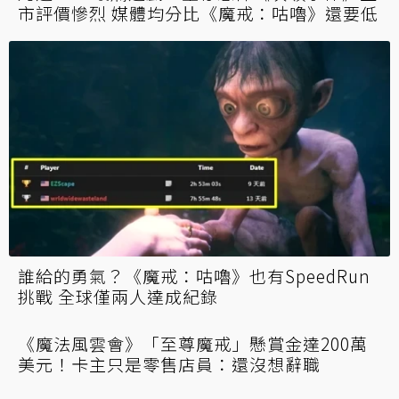
想薛盤子？負評作《魔戒：咕嚕》二手片賣
1800元 網笑：店家付錢我就買
《魔戒：咕嚕》輸了？《骷髏島：金剛崛起》
評價翻車 Steam上市首日不到30人遊玩