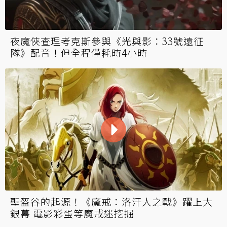
夜魔俠查理考克斯參與《光與影：33號遠征
隊》配音！但全程僅耗時4小時
聖盔谷的起源！《魔戒：洛汗人之戰》躍上大
銀幕 電影彩蛋等魔戒迷挖掘