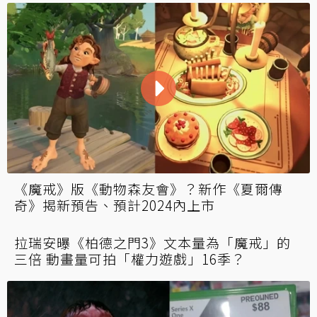
《魔戒》版《動物森友會》？新作《夏爾傳
奇》揭新預告、預計2024內上市