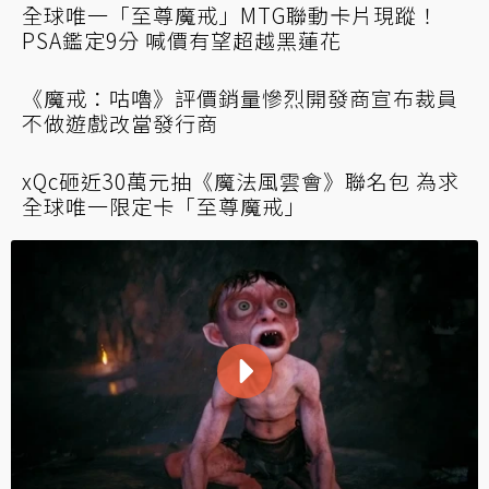
《魔戒：咕嚕》24小時破關心得：帶著負面情
緒通關 心中卻留下一片寧靜
角逐2023最爛遊戲！生存恐怖《灰嶺事件》上
市評價慘烈 媒體均分比《魔戒：咕嚕》還要低