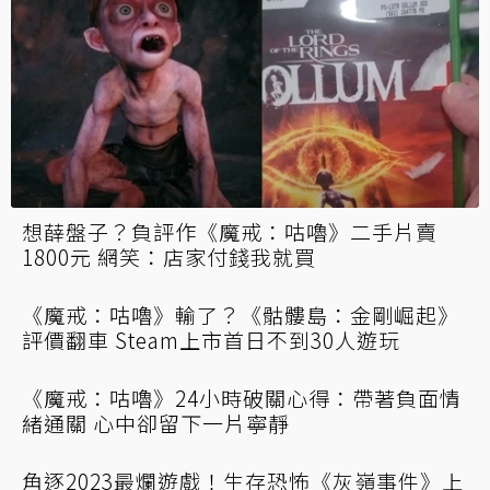
拉瑞安曝《柏德之門3》文本量為「魔戒」的
三倍 動畫量可拍「權力遊戲」16季？