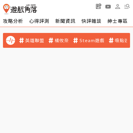
攻略分析
心得評測
新聞資訊
快評雜談
紳士專區
英雄聯盟
橘攸奈
Steam遊戲
吸點迷