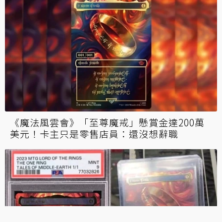
《魔法風雲會》「至尊魔戒」懸賞金達200萬
美元！卡主只是零售店員：還沒想辭職