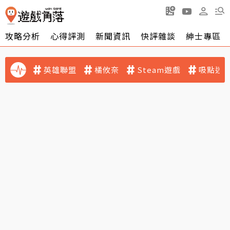
攻略分析
心得評測
新聞資訊
快評雜談
紳士專區
英雄聯盟
橘攸奈
Steam遊戲
吸點迷