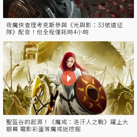
夜魔俠查理考克斯參與《光與影：33號遠征
隊》配音！但全程僅耗時4小時
聖盔谷的起源！《魔戒：洛汗人之戰》躍上大
銀幕 電影彩蛋等魔戒迷挖掘