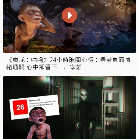
《魔戒：咕嚕》24小時破關心得：帶著負面情
緒通關 心中卻留下一片寧靜