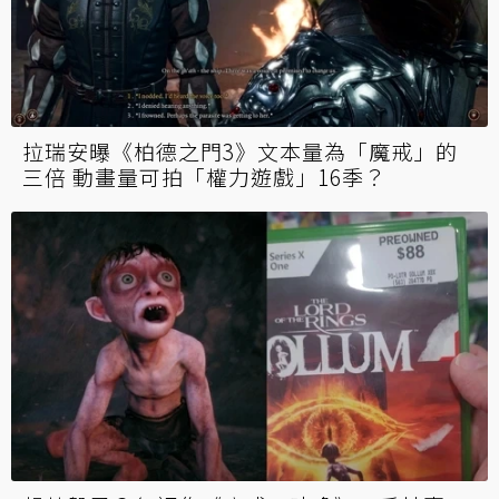
拉瑞安曝《柏德之門3》文本量為「魔戒」的
三倍 動畫量可拍「權力遊戲」16季？