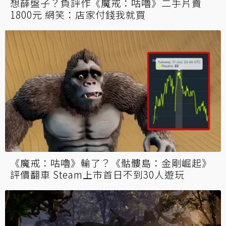
想薛盤子？負評作《魔戒：咕嚕》二手片賣
1800元 網笑：店家付錢我就買
《魔戒：咕嚕》輸了？《骷髏島：金剛崛起》
評價翻車 Steam上市首日不到30人遊玩