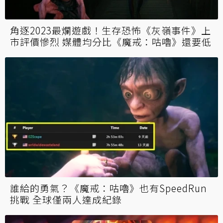
角逐2023最爛遊戲！生存恐怖《灰嶺事件》上
市評價慘烈 媒體均分比《魔戒：咕嚕》還要低
誰給的勇氣？《魔戒：咕嚕》也有SpeedRun
挑戰 全球僅兩人達成紀錄