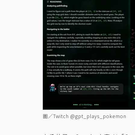
圖／Twitch @gpt_plays_pokemon