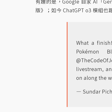
有趣的是，Google 自家 AI「G
版》；如今 ChatGPT o3 
What a finish
Pokémon B
@TheCodeOfJ
livestream, 
on along the 
— Sundar Pich