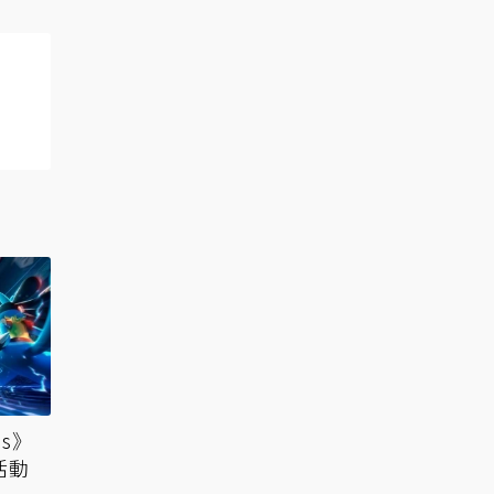
ns》
活動