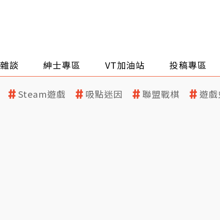
雜談
紳士專區
VT加油站
投稿專區
Steam遊戲
吸點迷因
聯盟戰棋
遊戲