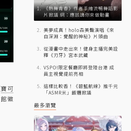
《熱舞青春》作者手繪流暢舞蹈影
片掀議 網：應該請你來做動畫
美夢成真！holo森美聲演唱《來
自深淵：覺醒的神秘》片頭曲
從漫畫中走出來！健身主播完美詮
釋《刃牙》宮本武藏
VSPO!限定餐廳即將登陸台港 成
員主視覺提前亮相
這樣比較香！《碧藍航線》推千元
《
寶可
「ASMR米」飯糰掀議
道館徽
最多瀏覽