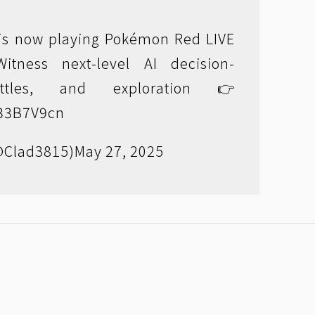
is now playing Pokémon Red LIVE
itness next-level AI decision-
ttles, and exploration 👉
4I33B7V9cn
@Clad3815)
May 27, 2025