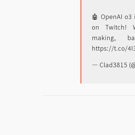
🤖 OpenAI o3 
on Twitch! W
making, ba
https://t.co/
— Clad3815 (