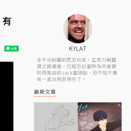
！有
KYLAT
全平台制霸的死忠玩家，正努力朝翻
譯之路邁進，已經忘記當時為何會選
則用鬼店的Jack當頭貼，但不知不覺
就一直沿用到現在了。
最新文章