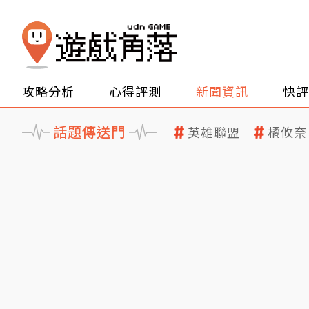
攻略分析
心得評測
新聞資訊
快評
話題傳送門
英雄聯盟
橘攸奈