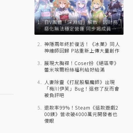
日V團體「深淵組」解散！因財務
惡化無法穩定營運 同步揭成員未
來去向
神隱兩年終於復活！《冰菓》同人
神繪師回歸 P站重新上傳大量創作
展現大胸襟！Coser扮《絕區零》
蕾米埃爾粉絲福利給好給滿
人妻除靈《打屁股驅魔師》出現
「梅川伊芙」Bug！這修了反而會
被負評吧
退款率99%！Steam《這款遊戲2
00鎂》營收破4000萬元開發者也
傻眼