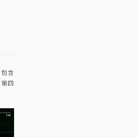
，包含
往第四