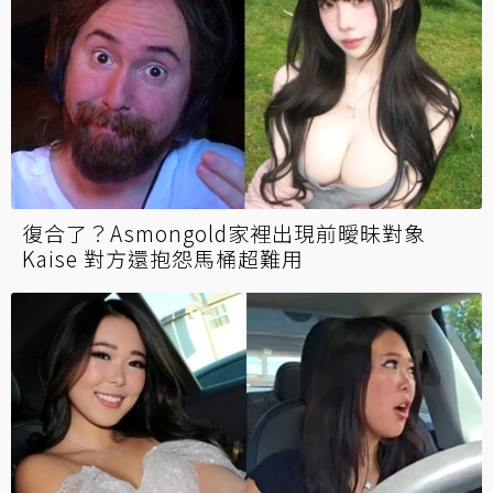
復合了？Asmongold家裡出現前曖昧對象
Kaise 對方還抱怨馬桶超難用