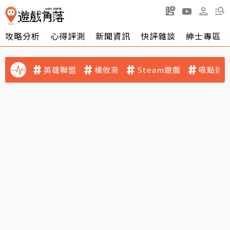
攻略分析
心得評測
新聞資訊
快評雜談
紳士專區
英雄聯盟
橘攸奈
Steam遊戲
吸點迷