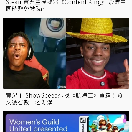
Steam實況主模擬器《Content King》 炒流量
同時避免被Ban
實況主IShowSpeed想找《航海王》寶箱！發
文號召數十名好漢