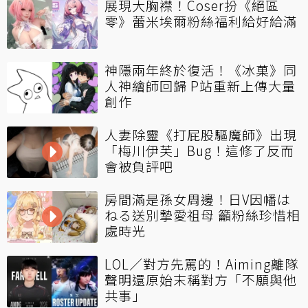
展現大胸襟！Coser扮《絕區
零》蕾米埃爾粉絲福利給好給滿
神隱兩年終於復活！《冰菓》同
人神繪師回歸 P站重新上傳大量
創作
人妻除靈《打屁股驅魔師》出現
「梅川伊芙」Bug！這修了反而
會被負評吧
房間滿是孫女周邊！日V因幡は
ねる送別摯愛祖母 籲粉絲珍惜相
處時光
LOL／對方先罵的！Aiming離隊
聲明還原始末稱對方「不願與他
共事」