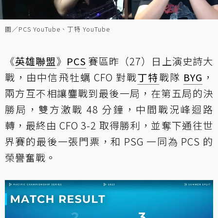
圖／PCS YouTube、丁特 YouTube
《
英雄聯盟
》
PCS
賽區昨（27）日上演史詩大
戰，由中信飛牡蠣 CFO 對戰
丁特
戰隊
BYG
，
兩方互不相讓鏖戰到最後一局，在第五局的決
勝局，雙方激戰 48 分鐘，中間戰況峰迴路
轉，最終由 CFO 3-2 取得勝利，並奪下通往世
界賽的最後一張門票，和 PSG 一同為 PCS 的
榮譽奮戰。