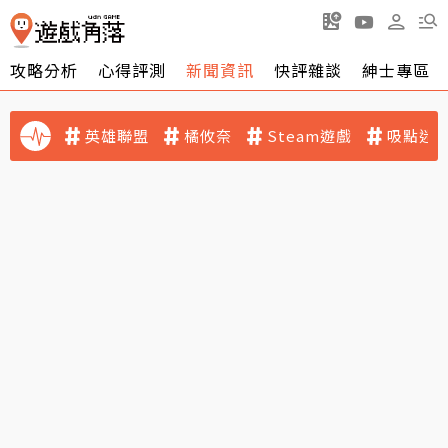
攻略分析
心得評測
新聞資訊
快評雜談
紳士專區
英雄聯盟
橘攸奈
Steam遊戲
吸點迷