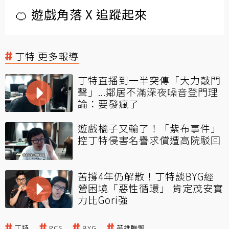
🍊 遊戲角落 X 追蹤起來
丁特 更多報導
丁特直播到一半突傳「大力敲門
聲」...鄰居不滿深夜噪音登門理
論：要發瘋了
遊戲橘子又輸了！「紫布事件」
控丁特侵害名譽求償遭高院駁回
苦撐4年仍解散！丁特談BYG經
營困境「惡性循環」 肯定茂安實
力比Gori強
丁特
PCS
BYG
英雄聯盟