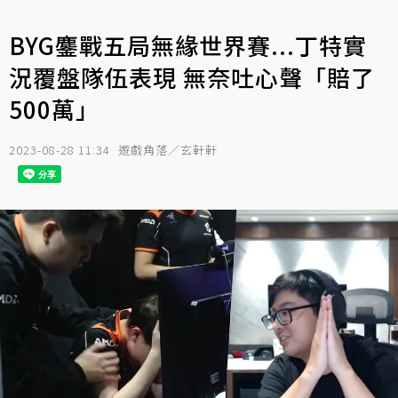
BYG鏖戰五局無緣世界賽...丁特實
況覆盤隊伍表現 無奈吐心聲「賠了
500萬」
2023-08-28 11:34
遊戲角落／玄軒軒