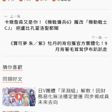
←
上一篇
卡爾詹森又是你！《機戰傭兵6》魔改「機動戰士
CJ」 把盧比孔當洛聖都闖
下一篇
→
《寶可夢 朱／紫》牡丹的背包獲官方實體化！9
月背著毛茸茸伊布趴趴走
猜你喜歡
同類好文
日V團體「深淵組」解散！因財
務惡化無法穩定營運 同步揭成員
未來去向