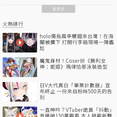
看更多
火熱排行
holo儒烏風亭螺鈿來台灣！在海
關被攔下 打開行李箱現場一陣尷
尬
魔鬼身材！Coser扮《勝利女
神：妮姬》瑪律恰那泳裝造型
日V大代真白「畢業計數器」宣
布終止 一份來自粉絲500天的告
別
一直呻吟？VTuber詭異「抖動」
直播破130萬觀看 本人發最新聲