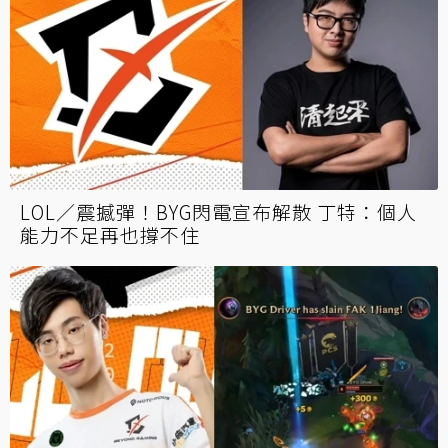
LOL／震撼彈！BYG閃電宣布解散 丁特：個人
能力不足再也撐不住