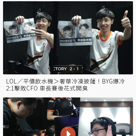
LOL／平價飲水機＞奢華冷凍披薩！BYG爆冷
2:1擊敗CFO 車長賽後花式開臭