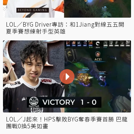
LOL／BYG Driver專訪：和1Jiang對線五五開
夏季賽想練射手型英雄
LOL／J起來！HPS擊敗BYG奪春季賽首勝 巴龍
團戰0換5美如畫