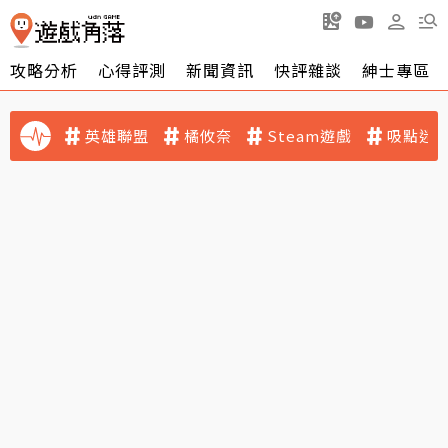
攻略分析
心得評測
新聞資訊
快評雜談
紳士專區
英雄聯盟
橘攸奈
Steam遊戲
吸點迷