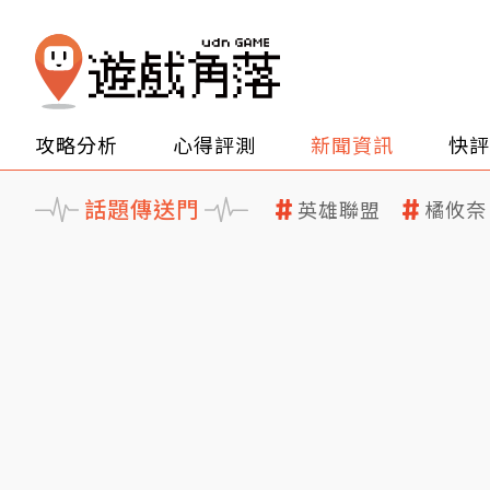
攻略分析
心得評測
新聞資訊
快評
話題傳送門
英雄聯盟
橘攸奈