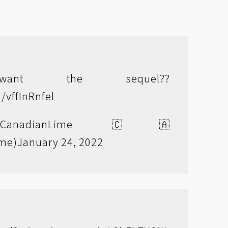
want the sequel??
m/vffInRnfel
CanadianLime 🇨🇦
me)
January 24, 2022