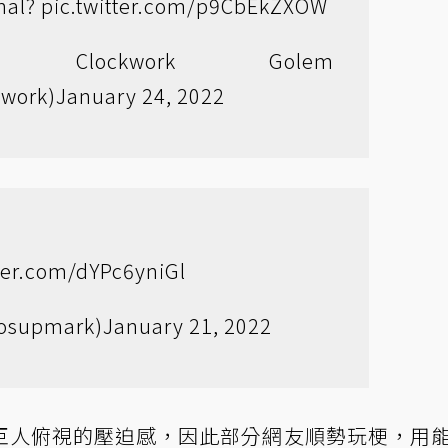
onal?
pic.twitter.com/p9CbEkZXOW
lockwork Golem
work)
January 24, 2022
tter.com/dYPc6yniGl
yosupmark)
January 21, 2022
巨人俯視的壓迫感，因此部分網友順勢玩梗，用