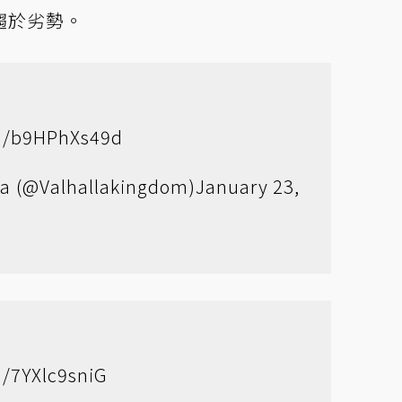
趨於劣勢。
om/b9HPhXs49d
lla (@Valhallakingdom)
January 23,
m/7YXlc9sniG