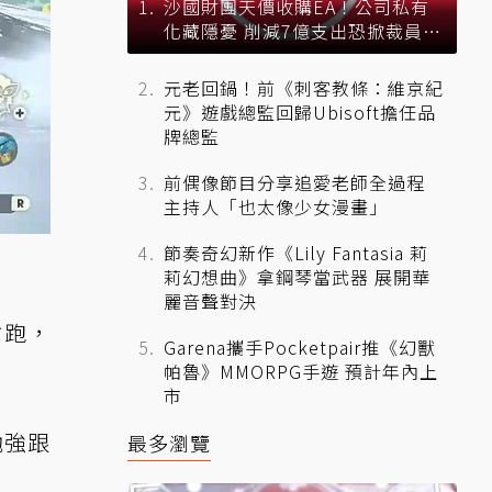
沙國財團天價收購EA！公司私有
化藏隱憂 削減7億支出恐掀裁員風
暴？
元老回鍋！前《刺客教條：維京紀
元》遊戲總監回歸Ubisoft擔任品
牌總監
前偶像節目分享追愛老師全過程
主持人「也太像少女漫畫」
節奏奇幻新作《Lily Fantasia 莉
莉幻想曲》拿鋼琴當武器 展開華
麗音聲對決
家偷跑，
Garena攜手Pocketpair推《幻獸
帕魯》MMORPG手遊 預計年內上
市
勉強跟
最多瀏覽