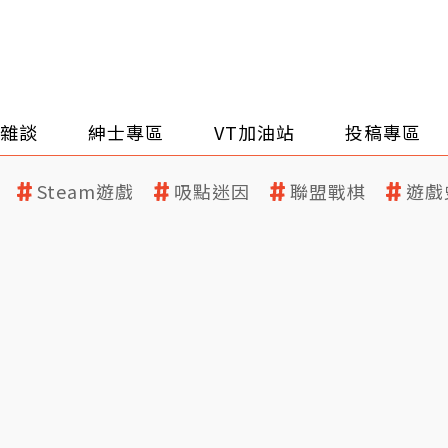
雜談
紳士專區
VT加油站
投稿專區
Steam遊戲
吸點迷因
聯盟戰棋
遊戲