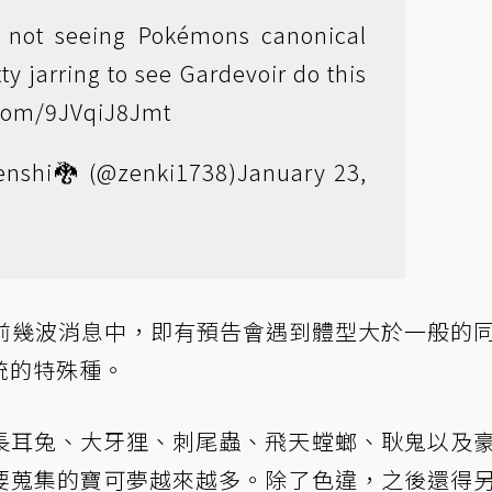
f not seeing Pokémons canonical
tty jarring to see Gardevoir do this
r.com/9JVqiJ8Jmt
enshi🐉 (@zenki1738)
January 23,
方前幾波消息中，即有預告會遇到體型大於一般的
統的特殊種。
長耳兔、大牙狸、刺尾蟲、飛天螳螂、耿鬼以及
要蒐集的寶可夢越來越多。除了色違，之後還得