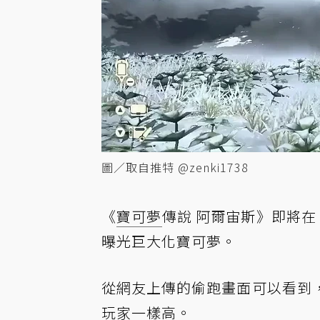
圖／取自推特 @zenki1738
《
寶可夢
傳說 阿爾宙斯》即將在 1 
曝光巨大化寶可夢。
從網友上傳的偷跑畫面可以看到
玩家一樣高。