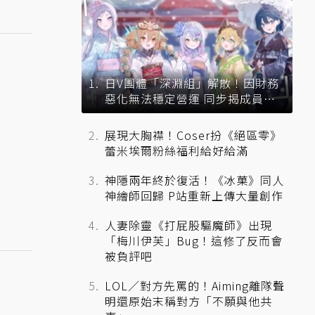
日V團體「深淵組」解散！因財務
惡化無法穩定營運 同步揭成員未
來去向
展現大胸襟！Coser扮《絕區零》
蕾米埃爾粉絲福利給好給滿
神隱兩年終於復活！《冰菓》同人
神繪師回歸 P站重新上傳大量創作
人妻除靈《打屁股驅魔師》出現
「梅川伊芙」Bug！這修了反而會
被負評吧
LOL／對方先罵的！Aiming離隊聲
明還原始末稱對方「不願與他共