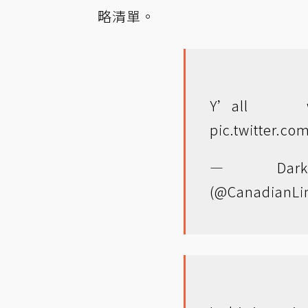
略清單。
Y’all 
pic.twitter.co
— Dark
(@CanadianLi