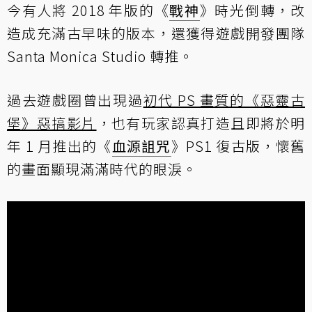
今有人將 2018 年版的《
戰神
》時光倒轉，改
造成充滿古早味的版本，還獲得遊戲開發團隊
Santa Monica Studio 轉推。
過去遊戲圈曾出現過
初代 PS 畫質的《惡靈古
堡》惡搞影片
，也有玩家認真打造且即將於明
年 1 月推出的《
血源詛咒
》PS1 復古版，懷舊
的畫面顯現滿滿時代的眼淚。