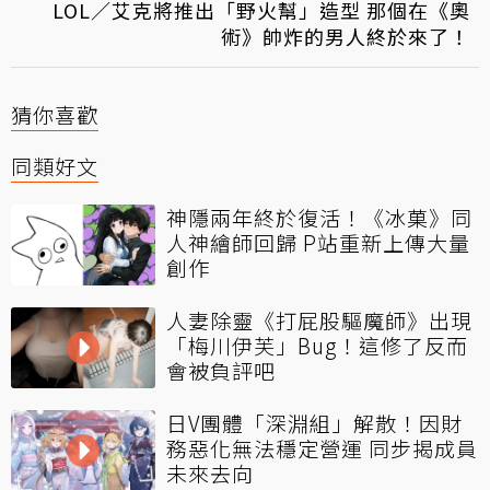
LOL／艾克將推出「野火幫」造型 那個在《奧
術》帥炸的男人終於來了！
猜你喜歡
同類好文
神隱兩年終於復活！《冰菓》同
人神繪師回歸 P站重新上傳大量
創作
人妻除靈《打屁股驅魔師》出現
「梅川伊芙」Bug！這修了反而
會被負評吧
日V團體「深淵組」解散！因財
務惡化無法穩定營運 同步揭成員
未來去向