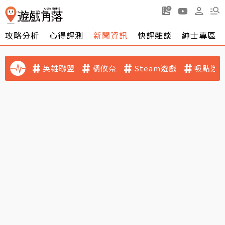
攻略分析
心得評測
新聞資訊
快評雜談
紳士專區
英雄聯盟
橘攸奈
Steam遊戲
吸點迷