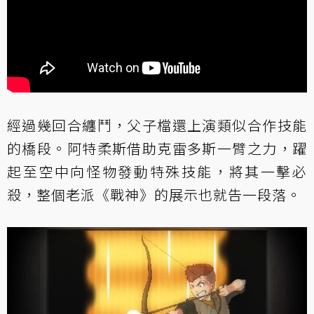
經過幾回合纏鬥，父子檔還上演類似合作技能
的橋段。阿特柔斯借助克雷多斯一臂之力，躍
起至空中向怪物發動特殊技能，將其一擊必
殺，整個老派《戰神》的展示也就告一段落。