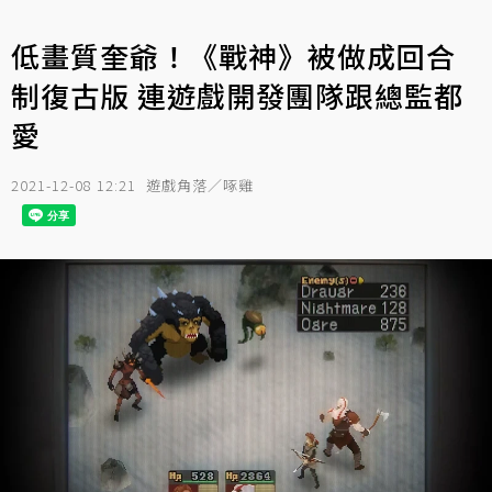
低畫質奎爺！《戰神》被做成回合
制復古版 連遊戲開發團隊跟總監都
愛
2021-12-08 12:21
遊戲角落／啄雞