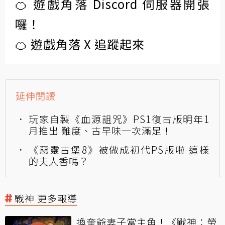
🍊 遊戲角落 Discord 伺服器開張
囉！
🍊 遊戲角落 X 追蹤起來
延伸閱讀
玩家自製《血源詛咒》PS1復古版明年1
月推出 難度、古早味一次滿足！
《惡靈古堡8》被做成初代PS版啦 這樣
的夫人香嗎？
戰神 更多報導
換奎爺妻子當主角！《戰神：勞