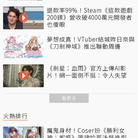
退款率99%！Steam《這款遊戲
200鎂》營收破4000萬元開發者
也傻眼
夢想成真！VTuber結城昨日奈與
《刀劍神域》推出聯動周邊
《劍星：血雨》官方上傳AI影
片！網一面倒不挺：令人失望
看更多
火熱排行
魔鬼身材！Coser扮《勝利女
神：妮姬》瑪律恰那泳裝造型