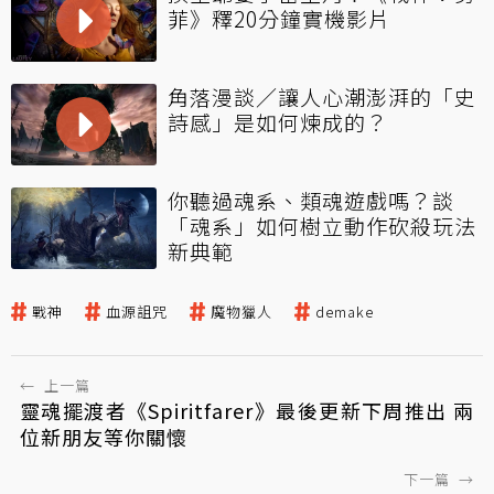
菲》釋20分鐘實機影片
角落漫談／讓人心潮澎湃的「史
詩感」是如何煉成的？
你聽過魂系、類魂遊戲嗎？談
「魂系」如何樹立動作砍殺玩法
新典範
戰神
血源詛咒
魔物獵人
demake
←
上一篇
靈魂擺渡者《Spiritfarer》最後更新下周推出 兩
位新朋友等你關懷
下一篇
→