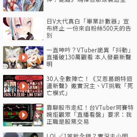
日V大代真白「畢業計數器」宣
布終止 一份來自粉絲500天的告
別
一直呻吟？VTuber詭異「抖動」
直播破130萬觀看 本人發最新聲
明
30人全數陣亡！《艾恩葛朗特迴
盪新聲》邀實況主、VT挑戰「死
亡模式」
靠聊股市走紅！台VTuber珂賽特
婉拒觀眾「直播看盤」要求：我
正職是股票交易
LOL／1等就全錯？實況主小明