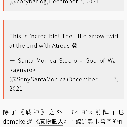
(@corybarlog)
December 7, 2021
This is incredible! The little arrow twirl
at the end with Atreus 😭
— Santa Monica Studio – God of War
Ragnarök
(@SonySantaMonica)
December 7,
2021
除了《戰神》之外，64 Bits 前陣子也
demake 過《
魔物獵人
》，讓這款卡普空的作