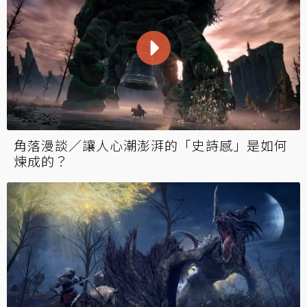
角落漫談／讓人心潮澎湃的「史詩感」是如何
煉成的？