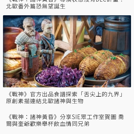
亞馬遜Prime將改編《戰神》真人影劇 網瘋提
名「奎爺」候選演員…1到6季劇情都想好了