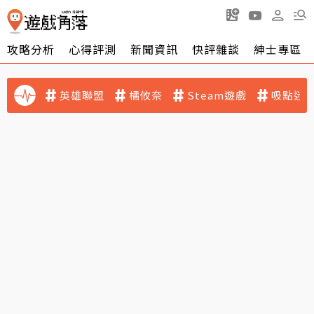
攻略分析
心得評測
新聞資訊
快評雜談
紳士專區
英雄聯盟
橘攸奈
Steam遊戲
吸點迷