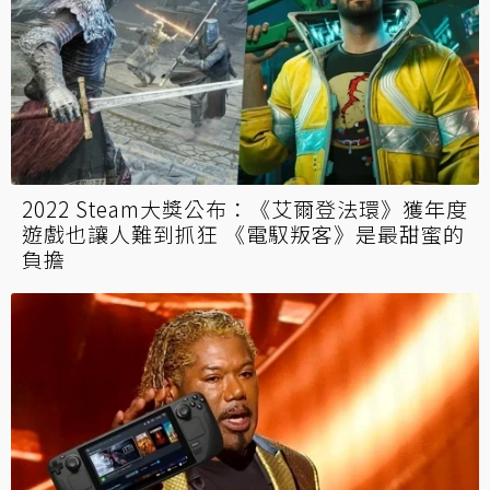
2022 Steam大獎公布：《艾爾登法環》獲年度
遊戲也讓人難到抓狂 《電馭叛客》是最甜蜜的
負擔