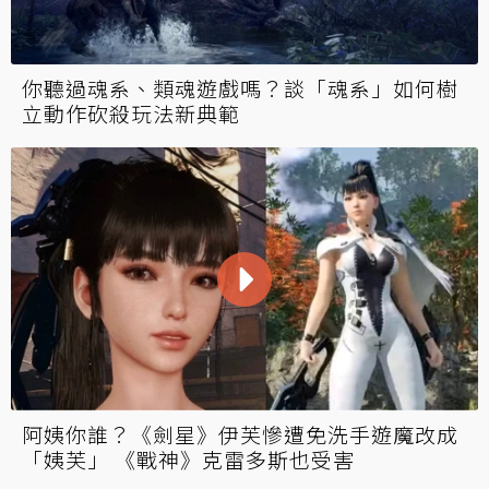
你聽過魂系、類魂遊戲嗎？談「魂系」如何樹
立動作砍殺玩法新典範
阿姨你誰？《劍星》伊芙慘遭免洗手遊魔改成
「姨芙」 《戰神》克雷多斯也受害