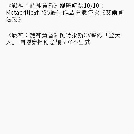
《戰神：諸神黃昏》導演表態沒有DLC計畫！
北歐番外篇恐無望誕生
《戰神》官方出品食譜探索「舌尖上的九界」
原創素描連結北歐諸神與生物