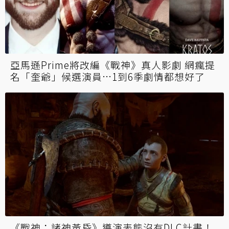
姆莫巴啦！《戰神》模組惡搞姆巴佩、梅西拳
腳相向 法國世足輸的遊戲裡討回來