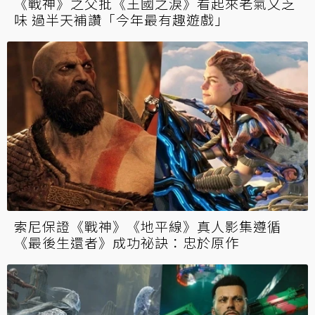
《戰神》之父批《王國之淚》看起來老氣又乏
味 過半天補讚「今年最有趣遊戲」
索尼保證《戰神》《地平線》真人影集遵循
《最後生還者》成功祕訣：忠於原作