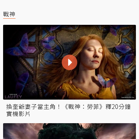
戰神
換奎爺妻子當主角！《戰神：勞菲》釋20分鐘
實機影片