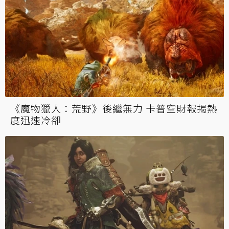
《魔物獵人：荒野》後繼無力 卡普空財報揭熱
度迅速冷卻