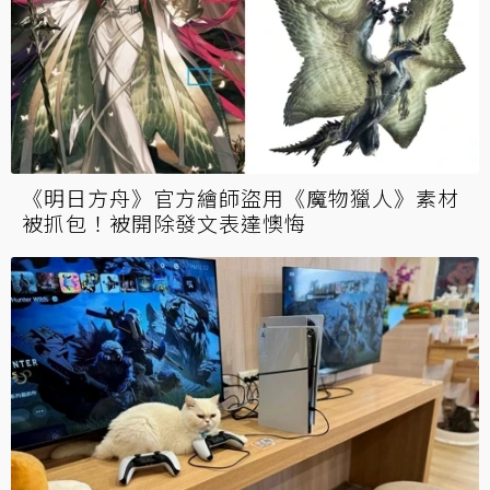
《明日方舟》官方繪師盜用《魔物獵人》素材
被抓包！被開除發文表達懊悔