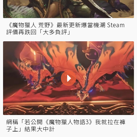
《魔物獵人 荒野》最新更新爆當機潮 Steam
評價再跌回「大多負評」
網稱「若公開《魔物獵人物語3》我就拉在褲
子上」結果大中計