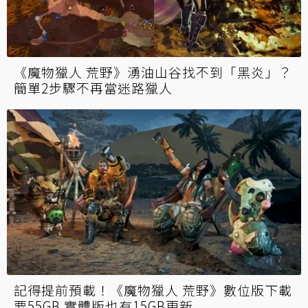
《魔物獵人 荒野》湧油山谷找不到「黑炎」？
簡單2步驟不再當迷路獵人
記得提前預載！《魔物獵人 荒野》數位版下載
要55GB 實體版也有15GB更新