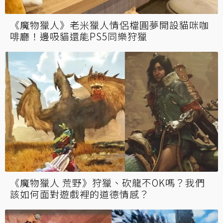
《魔物獵人》老米獵人情侶檔圓夢開設貓咪咖
啡廳！邊吸貓還能PS5同樂狩獵
《魔物獵人 荒野》狩獵、砍龍不OK嗎？我們
該如何面對遊戲裡的道德情感？