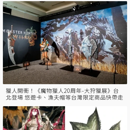
獵人開衝！《魔物獵人20周年-大狩獵展》台
北登場 悠遊卡、漁夫帽等台灣限定商品快帶走