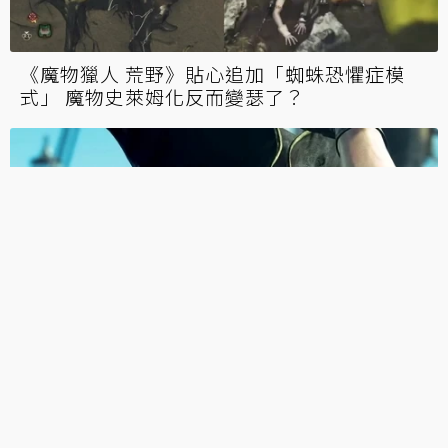
《魔物獵人 荒野》貼心追加「蜘蛛恐懼症模
式」 魔物史萊姆化反而變瑟了？
不和獵人硬碰硬！《人中之龍8外傳》宣布提
前發售：讓大家放心玩其他遊戲