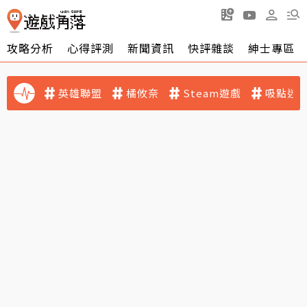
攻略分析
心得評測
新聞資訊
快評雜談
紳士專區
英雄聯盟
橘攸奈
Steam遊戲
吸點迷