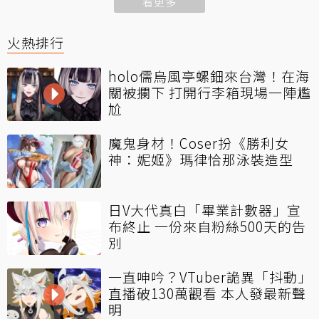
看更多
火熱排行
holo儒烏風亭螺鈿來台灣！在海
關被攔下 打開行李箱現場一陣尷
尬
魔鬼身材！Coser扮《勝利女
神：妮姬》瑪律恰那泳裝造型
日V大代真白「畢業計數器」宣
布終止 一份來自粉絲500天的告
別
一直呻吟？VTuber詭異「抖動」
直播破130萬觀看 本人發最新聲
明