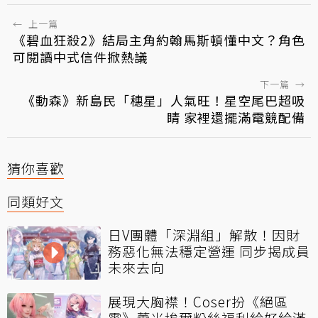
←
上一篇
《碧血狂殺2》結局主角約翰馬斯頓懂中文？角色
可閱讀中式信件掀熱議
下一篇
→
《動森》新島民「穗星」人氣旺！星空尾巴超吸
睛 家裡還擺滿電競配備
猜你喜歡
同類好文
日V團體「深淵組」解散！因財
務惡化無法穩定營運 同步揭成員
未來去向
展現大胸襟！Coser扮《絕區
零》蕾米埃爾粉絲福利給好給滿