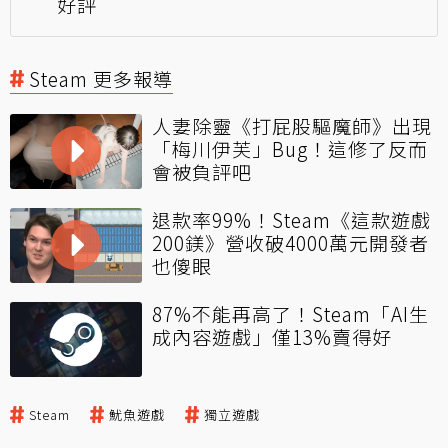
好評
Steam 更多報導
人妻除靈《打屁股驅魔師》出現
「梅川伊芙」Bug！這修了反而
會被負評吧
退款率99%！Steam《這款遊戲
200鎂》營收破4000萬元開發者
也傻眼
87%不能再高了！Steam「AI生
成內容遊戲」僅13%賣得好
Steam
魷魚遊戲
獨立遊戲