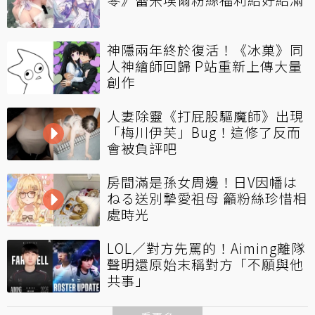
神隱兩年終於復活！《冰菓》同
人神繪師回歸 P站重新上傳大量
創作
人妻除靈《打屁股驅魔師》出現
「梅川伊芙」Bug！這修了反而
會被負評吧
房間滿是孫女周邊！日V因幡は
ねる送別摯愛祖母 籲粉絲珍惜相
處時光
LOL／對方先罵的！Aiming離隊
聲明還原始末稱對方「不願與他
共事」