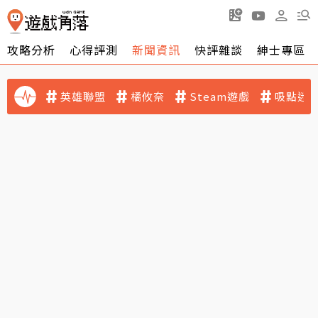
攻略分析
心得評測
新聞資訊
快評雜談
紳士專區
英雄聯盟
橘攸奈
Steam遊戲
吸點迷