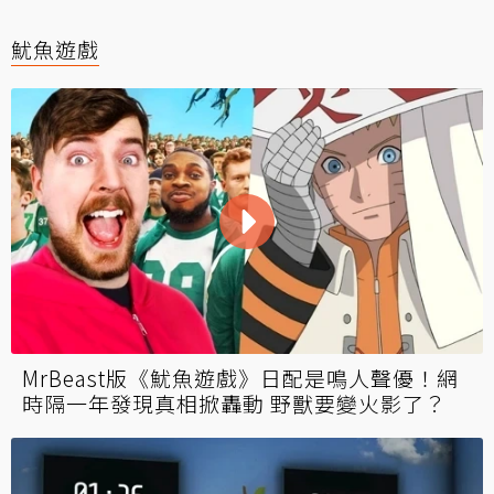
魷魚遊戲
MrBeast版《魷魚遊戲》日配是鳴人聲優！網
時隔一年發現真相掀轟動 野獸要變火影了？