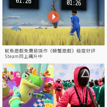
魷魚遊戲免費惡搞作《螃蟹遊戲》極度好評
Steam同上飆升中