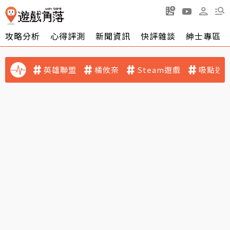
攻略分析
心得評測
新聞資訊
快評雜談
紳士專區
英雄聯盟
橘攸奈
Steam遊戲
吸點迷