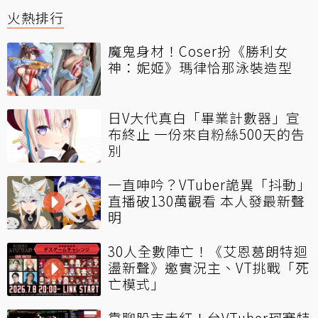
火熱排行
魔鬼身材！Coser扮《勝利女
神：妮姬》瑪律恰那泳裝造型
日V大代真白「畢業計數器」宣
布終止 一份來自粉絲500天的告
別
一直呻吟？VTuber詭異「抖動」
直播破130萬觀看 本人發最新聲
明
30人全數陣亡！《艾恩葛朗特迴
盪新聲》邀實況主、VT挑戰「死
亡模式」
靠聊股市走紅！台VTuber珂賽特