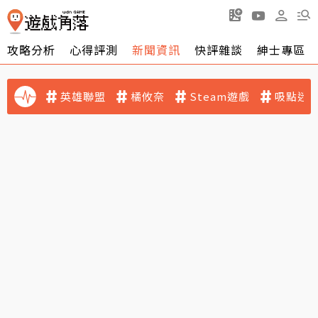
攻略分析
心得評測
新聞資訊
快評雜談
紳士專區
英雄聯盟
橘攸奈
Steam遊戲
吸點迷