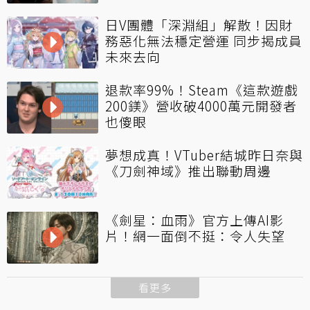
日V團體「深淵組」解散！因財
務惡化無法穩定營運 同步揭成員
未來去向
退款率99%！Steam《這款遊戲
200鎂》營收破4000萬元開發者
也傻眼
夢想成真！VTuber結城昨日奈與
《刀劍神域》推出聯動周邊
《劍星：血雨》官方上傳AI影
片！網一面倒不挺：令人失望
看更多