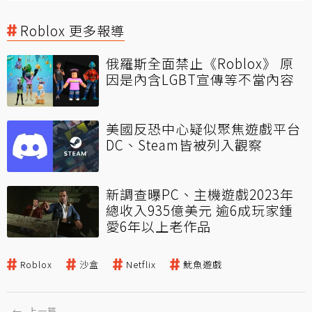
Roblox 更多報導
俄羅斯全面禁止《Roblox》 原
因是內含LGBT宣傳等不當內容
美國反恐中心疑似聚焦遊戲平台
DC、Steam皆被列入觀察
新調查曝PC、主機遊戲2023年
總收入935億美元 逾6成玩家鍾
愛6年以上老作品
Roblox
沙盒
Netflix
魷魚遊戲
←
上一篇