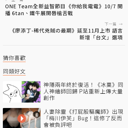
ONE Team全新益智節目《你給我電電》10/7 開
播 6tan、鐵牛展開唇槍舌戰
下一篇
→
《廖添丁-稀代兇賊の最期》延至11月上市 語言
新增「台文」選項
猜你喜歡
同類好文
神隱兩年終於復活！《冰菓》同
人神繪師回歸 P站重新上傳大量
創作
人妻除靈《打屁股驅魔師》出現
「梅川伊芙」Bug！這修了反而
會被負評吧