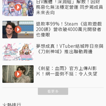
日V團體「深淵組」解散！因財
務惡化無法穩定營運 同步揭成員
未來去向
退款率99%！Steam《這款遊戲
200鎂》營收破4000萬元開發者
也傻眼
夢想成真！VTuber結城昨日奈與
《刀劍神域》推出聯動周邊
《劍星：血雨》官方上傳AI影
片！網一面倒不挺：令人失望
看更多
火熱排行