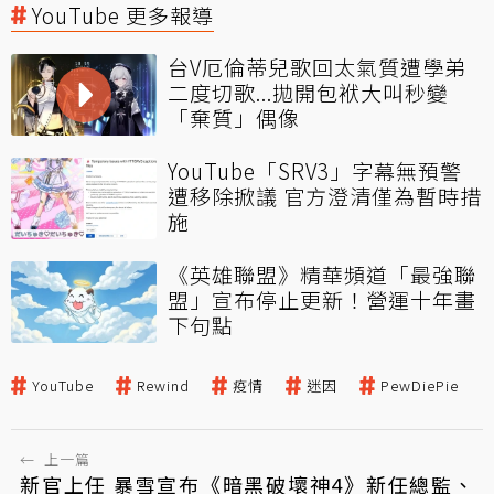
YouTube 更多報導
台V厄倫蒂兒歌回太氣質遭學弟
二度切歌...拋開包袱大叫秒變
「棄質」偶像
YouTube「SRV3」字幕無預警
遭移除掀議 官方澄清僅為暫時措
施
《英雄聯盟》精華頻道「最強聯
盟」宣布停止更新！營運十年畫
下句點
YouTube
Rewind
疫情
迷因
PewDiePie
←
上一篇
新官上任 暴雪宣布《暗黑破壞神4》新任總監、