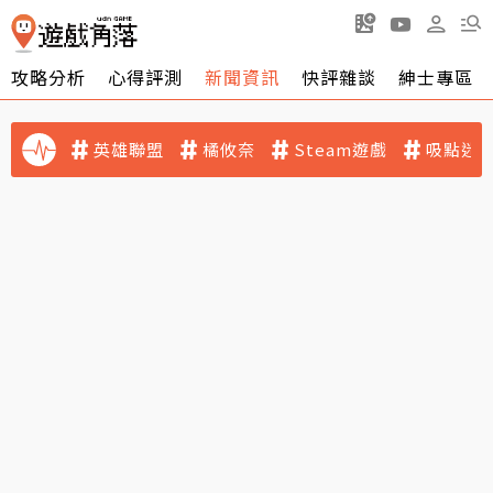
攻略分析
心得評測
新聞資訊
快評雜談
紳士專區
英雄聯盟
橘攸奈
Steam遊戲
吸點迷