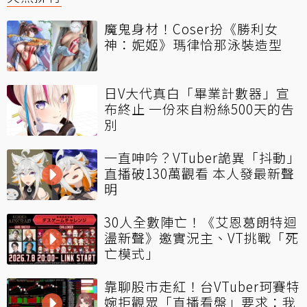
魔鬼身材！Coser扮《勝利女
神：妮姬》瑪律恰那泳裝造型
日V大代真白「畢業計數器」宣
布終止 一份來自粉絲500天的告
別
一直呻吟？VTuber詭異「抖動」
直播破130萬觀看 本人發最新聲
明
30人全數陣亡！《艾恩葛朗特迴
盪新聲》邀實況主、VT挑戰「死
亡模式」
靠聊股市走紅！台VTuber珂賽特
婉拒觀眾「直播看盤」要求：我