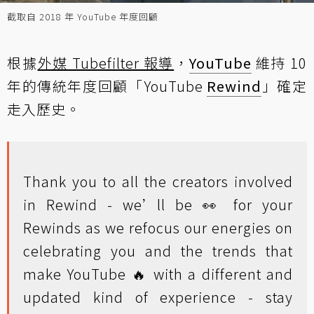
截取自 2018 年 YouTube 年度回顧
根據
外媒 Tubefilter 報導
，
YouTube
維持 10
年的傳統年度回顧「YouTube
Rewind
」確定
走入歷史。
Thank you to all the creators involved
in Rewind - we’ll be 👀 for your
Rewinds as we refocus our energies on
celebrating you and the trends that
make YouTube 🔥 with a different and
updated kind of experience - stay