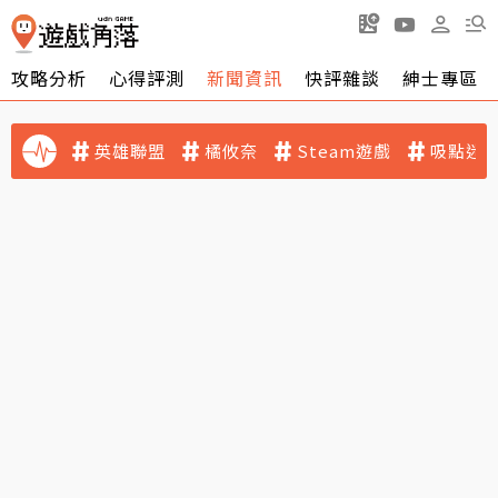
攻略分析
心得評測
新聞資訊
快評雜談
紳士專區
英雄聯盟
橘攸奈
Steam遊戲
吸點迷