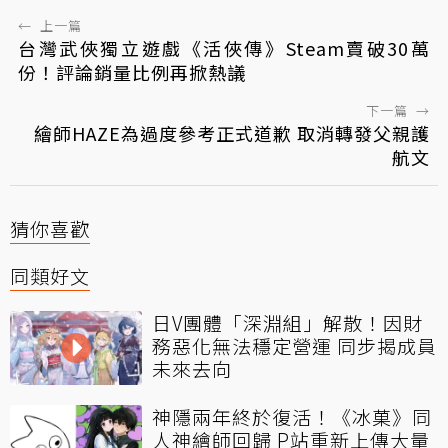
←
上一篇
台灣武俠獨立遊戲《活俠傳》Steam賣破30萬
份！評論銷量比例再掀熱議
下一篇
→
繪師HAZE為過度參考正式道歉 取消轉發父親護
航文
猜你喜歡
同類好文
日V團體「深淵組」解散！因財
務惡化無法穩定營運 同步揭成員
未來去向
神隱兩年終於復活！《冰菓》同
人神繪師回歸 P站重新上傳大量