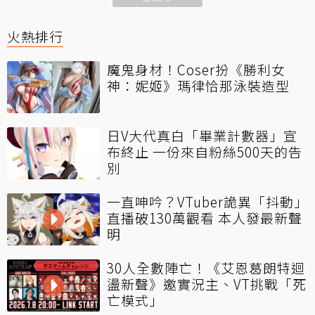
火熱排行
魔鬼身材！Coser扮《勝利女
神：妮姬》瑪律恰那泳裝造型
日V大代真白「畢業計數器」宣
布終止 一份來自粉絲500天的告
別
一直呻吟？VTuber詭異「抖動」
直播破130萬觀看 本人發最新聲
明
30人全數陣亡！《艾恩葛朗特迴
盪新聲》邀實況主、VT挑戰「死
亡模式」