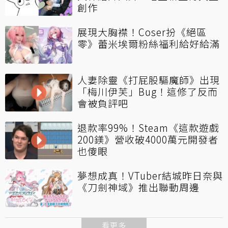
創作
展現大胸襟！Coser扮《絕區
零》蕾米埃爾粉絲福利給好給滿
人妻除靈《打屁股驅魔師》出現
「梅川伊芙」Bug！這修了反而
會被負評吧
退款率99%！Steam《這款遊戲
200鎂》營收破4000萬元開發者
也傻眼
夢想成真！VTuber結城昨日奈與
《刀劍神域》推出聯動周邊
看更多