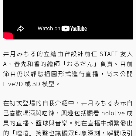
井月みちる的立繪由曾設計前任 STAFF 友人
A、春先和香的繪師「おるだん」負責。目前
節目仍以靜態插圖形式進行直播，尚未公開
Live2D 或 3D 模型。
在初次登場的自我介紹中，井月みちる表示自
己喜歡喝酒與吃辣，興趣包括觀看 hololive 成
員的直播、籃球與音樂。她在直播中頻繁發出
的「嘻嘻」笑聲也讓觀眾印象深刻，瞬間吸引