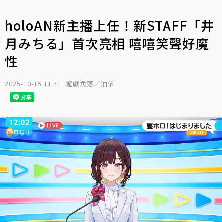
holoAN新主播上任！新STAFF「井
月みちる」首次亮相 嘻嘻笑聲好魔
性
2025-10-15 11:31
遊戲角落／油依