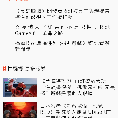
《英雄聯盟》開發商Riot被員工集體提告
控性別歧視、工作遭打壓
文長慎入／如果你不是男性：Riot
Games的「贖罪之路」
揭露Riot職場性別歧視 遊戲外媒記者獲
新聞獎
性騷擾 更多報導
《鬥陣特攻2》自訂遊戲大玩
「性騷擾模擬」挑敏感神經 家長
怒刪遊戲建議他人跟進
日本忍者《刺客教條：代號
RED》團隊多人離職 Ubisoft前
員工爆製作人惡劣行徑