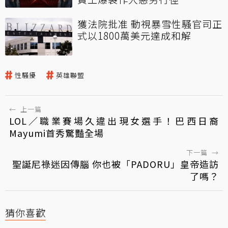
獲法院批准 動視暴雪性騷官司正
式以1800萬美元達成和解
性騷擾
英雄聯盟
←
上一篇
LOL／職業賽場久違出現女選手！巴西日裔
Mayumi首秀驚豔全場
下一篇
→
聖誕尼祿迷因傳腦 你也被「PADORU」皇帝造訪
了嗎？
猜你喜歡