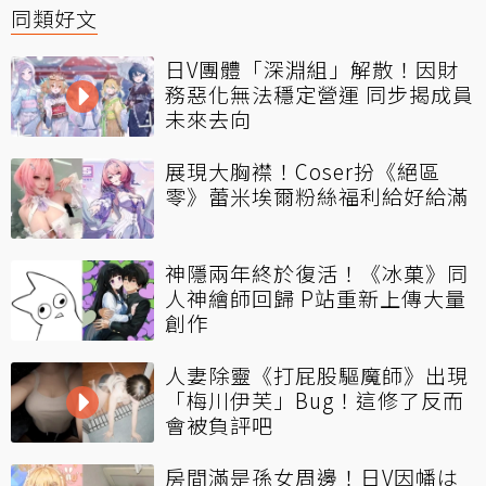
同類好文
日V團體「深淵組」解散！因財
務惡化無法穩定營運 同步揭成員
未來去向
展現大胸襟！Coser扮《絕區
零》蕾米埃爾粉絲福利給好給滿
神隱兩年終於復活！《冰菓》同
人神繪師回歸 P站重新上傳大量
創作
人妻除靈《打屁股驅魔師》出現
「梅川伊芙」Bug！這修了反而
會被負評吧
房間滿是孫女周邊！日V因幡は