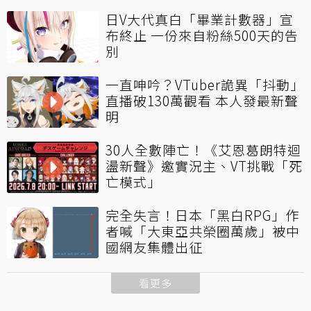
日V大代真白「畢業計數器」宣
布終止 一份來自粉絲500天的告
別
一直呻吟？VTuber詭異「抖動」
直播破130萬觀看 本人發最新聲
明
30人全數陣亡！《艾恩葛朗特迴
盪新聲》邀實況主、VT挑戰「死
亡模式」
完全失言！日本「黑白RPG」作
者喊「大東亞共榮圈萬歲」被中
國網友集體出征
看更多