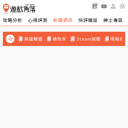
攻略分析
心得評測
新聞資訊
快評雜談
紳士專區
英雄聯盟
橘攸奈
Steam遊戲
吸點迷