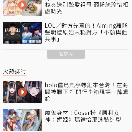
ねる送別摯愛祖母 籲粉絲珍惜相
處時光
LOL／對方先罵的！Aiming離隊
聲明還原始末稱對方「不願與他
共事」
看更多
火熱排行
holo儒烏風亭螺鈿來台灣！在海
關被攔下 打開行李箱現場一陣尷
尬
魔鬼身材！Coser扮《勝利女
神：妮姬》瑪律恰那泳裝造型