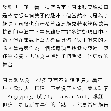
談到「中華一番」這個名字，周秉毅笑稱這算
是故意想有個雙關的趣味，但當然不只是為了
趣味，背後也有著希望亞洲能靠著電競與歐美
抗衡的意涵在。畢竟雖然在許多運動項目中不
敵，但在電競上華人確實具備了與生俱來的天
賦。當電競作為一個體育項目逐漸被亞運、奧
運等接受，也該為台灣好手們準備一個更好的
舞台。
周秉毅認為，很多東西不能讓他只是曇花一
現，像煙火一樣砰一下就沒了。像是美國玩家
「Angrypug」喊了句「Taiwan No.1」爆紅，
但這只是個新聞事件的「點」，他更希望能告