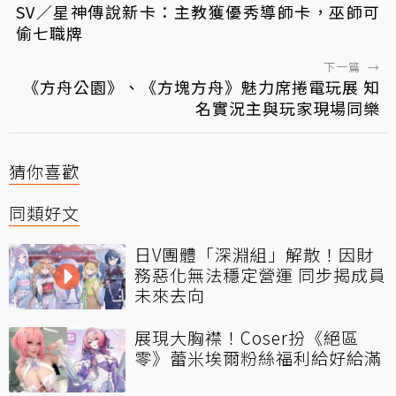
SV／星神傳說新卡：主教獲優秀導師卡，巫師可
偷七職牌
下一篇
→
《方舟公園》、《方塊方舟》魅力席捲電玩展 知
名實況主與玩家現場同樂
猜你喜歡
同類好文
日V團體「深淵組」解散！因財
務惡化無法穩定營運 同步揭成員
未來去向
展現大胸襟！Coser扮《絕區
零》蕾米埃爾粉絲福利給好給滿