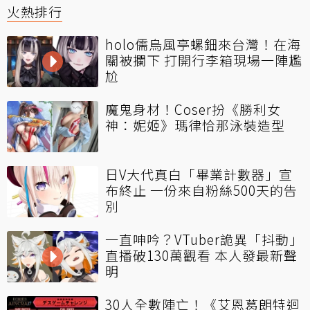
火熱排行
holo儒烏風亭螺鈿來台灣！在海
關被攔下 打開行李箱現場一陣尷
尬
魔鬼身材！Coser扮《勝利女
神：妮姬》瑪律恰那泳裝造型
日V大代真白「畢業計數器」宣
布終止 一份來自粉絲500天的告
別
一直呻吟？VTuber詭異「抖動」
直播破130萬觀看 本人發最新聲
明
30人全數陣亡！《艾恩葛朗特迴