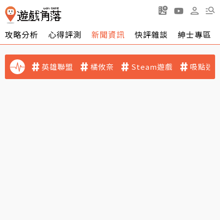
攻略分析
心得評測
新聞資訊
快評雜談
紳士專區
英雄聯盟
橘攸奈
Steam遊戲
吸點迷