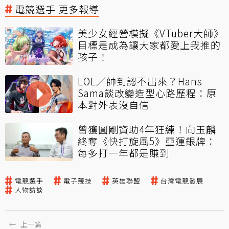
電競選手 更多報導
美少女經營模擬《VTuber大師》
目標是成為讓大家都愛上我推的
孩子！
LOL／帥到認不出來？Hans
Sama談改變造型心路歷程：原
本對外表沒自信
曾獲圓剛資助4年狂練！向玉麟
終奪《快打旋風5》亞運銀牌：
每多打一年都是賺到
電競選手
電子競技
英雄聯盟
台灣電競發展
人物訪談
←
上一篇