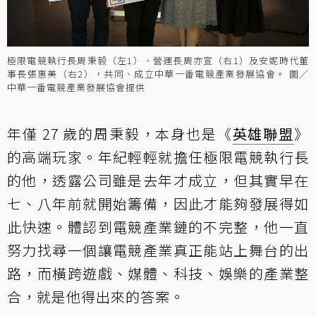
極限電競執行長周秉毅（左1）、營運長周亦宣（右1）及安妮時代董
事長張惠美（右2），共同、成立中華一番電競產業發展協會。 圖／
中華一番電競產業發展協會提供
年僅 27 歲的周秉毅，本身也是《
英雄聯盟
》
的高端玩家。年紀輕輕就擔任極限電競執行長
的他，透露公司雖是去年才成立，但其實早在
七、八年前就開始籌備，因此才能夠發展得如
此快速。體認到電競產業鏈的不完整，他一直
努力找尋一個讓電競產業真正能站上舞台的出
路，而橫跨遊戲、媒體、科技、娛樂的產業整
合，就是他得出來的答案。