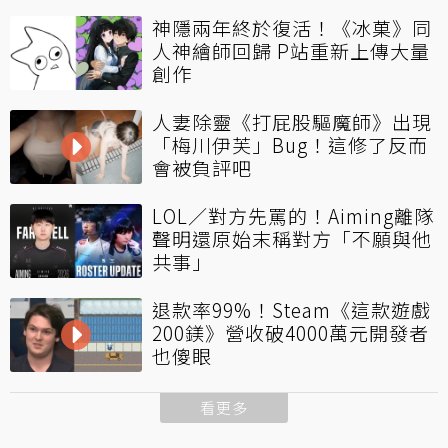
神隱兩年終於復活！《冰菓》同
人神繪師回歸 P站重新上傳大量
創作
人妻除靈《打屁股驅魔師》出現
「梅川伊芙」Bug！這修了反而
會被負評吧
LOL／對方先罵的！Aiming離隊
聲明還原始末稱對方「不願與他
共事」
退款率99%！Steam《這款遊戲
200鎂》營收破4000萬元開發者
也傻眼
看更多